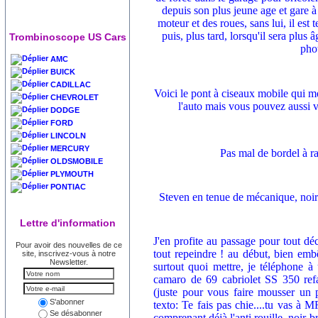
depuis son plus jeune age et gare à 
moteur et des roues, sans lui, il est
puis, plus tard, lorsqu'il sera plus 
Trombinoscope US Cars
pho
AMC
BUICK
CADILLAC
Voici le pont à ciseaux mobile qui m
CHEVROLET
l'auto mais vous pouvez aussi vo
DODGE
FORD
LINCOLN
MERCURY
Pas mal de bordel à ra
OLDSMOBILE
PLYMOUTH
PONTIAC
Steven en tenue de mécanique, noi
Lettre d'information
J'en profite au passage pour tout déca
Pour avoir des nouvelles de ce
tout repeindre ! au début, bien emb
site, inscrivez-vous à notre
Newsletter.
surtout quoi mettre, je téléphone à
camaro de 69 cabriolet SS 350 refa
(juste pour vous faire mousser un p
S'abonner
texto: Te fais pas chie....tu vas à M
Se désabonner
comprenant déjà l'anti rouille, noir