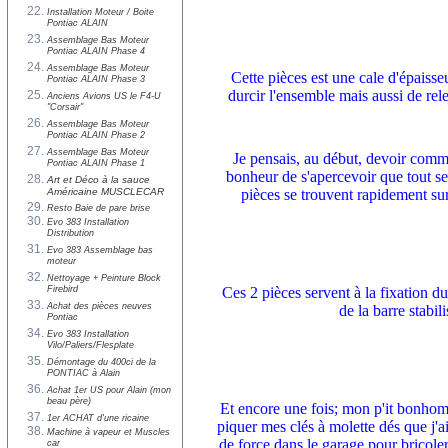
Installation Moteur / Boite
Pontiac ALAIN
Assemblage Bas Moteur
Pontiac ALAIN Phase 4
Assemblage Bas Moteur
Cette pièces est une cale d'épaisseu
Pontiac ALAIN Phase 3
durcir l'ensemble mais aussi de rele
Anciens Avions US le F4-U
"Corsair"
Assemblage Bas Moteur
Pontiac ALAIN Phase 2
Assemblage Bas Moteur
Je pensais, au début, devoir comm
Pontiac ALAIN Phase 1
bonheur de s'apercevoir que tout se 
Art et Déco à la sauce
Américaine MUSCLECAR
pièces se trouvent rapidement sur
Resto Baie de pare brise
Evo 383 Installation
Distribution
Evo 383 Assemblage bas
moteur
Nettoyage + Peinture Block
Firebird
Ces 2 pièces servent à la fixation du
Achat des pièces neuves
de la barre stabili
Pontiac
Evo 383 Installation
Vilo/Paliers/Flesplate
Démontage du 400ci de la
PONTIAC à Alain
Achat 1er US pour Alain (mon
beau père)
Et encore une fois; mon p'it bonhom
1er ACHAT d'une ricaine
piquer mes clés à molette dés que j'a
Machine à vapeur et Muscles
de force dans le garage pour bricole
car