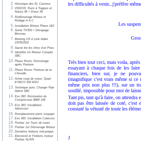
les difficultés à venir...j'préfère mêm
Historique des EL Caminos
VIDEOS: Runs à Trappes et
Nancy 96 + Dreux 99
Redémarrage Moteur et
Rodage A.A.C
Les suspens
Installation Moteur Phase 1&2
Sortie TH350 + Décapage
Berceau
Gros 
Meeting US à Lisle Adam
15/05/2011
Savoir lire les Infos d'un Pneu
Identifier Un Moteur Complet
SBC
Phase Resto: Remontage
Très bien tout ceci, mais voila, après
après Peinture
essayant à chaque fois de les fair
Phase Resto: Peinture de la
financiers, bien sur, je ne pouva
Chevelle
(magnifique c'est vrais même si ce 
Achat coup de coeur: Quad
KYMCO 500 MXU
même prix non plus !!!), sur un tra
Technique auto: Changer Pipe
souillé, impossible pour moi de laisse
Admin SBC
Evo 383: Restoration du
Tant pis, tant qu'à faire, on attendra
Compresseur B&M 144
doit pas être laissée de coté, c'es
Evo 383: Installation
constaté la vétusté de toute les éléme
Admission
Remplacement joints soupape
Evo 383: Installation Culasses
Pontiac 1er Tours de roues
Pontiac 1er Démarrage Moteur
Dernières finitions mécanique
Electricité et Finitions moteur
J
Pontiac ALAIN