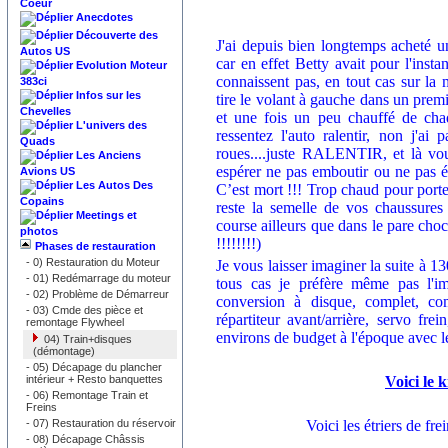
Coeur
Anecdotes
Découverte des
J'ai depuis bien longtemps acheté u
Autos US
car en effet Betty avait pour l'inst
Evolution Moteur
connaissent pas, en tout cas sur la m
383ci
Infos sur les
tire le volant à gauche dans un premi
Chevelles
et une fois un peu chauffé de chaq
L'univers des
ressentez l'auto ralentir, non j'
Quads
roues....juste RALENTIR, et là vo
Les Anciens
espérer ne pas emboutir ou ne pas é
Avions US
Les Autos Des
C’est mort !!! Trop chaud pour porter
Copains
reste la semelle de vos chaussures 
Meetings et
course ailleurs que dans le pare c
photos
!!!!!!!!)
Phases de restauration
-
0) Restauration du Moteur
Je vous laisser imaginer la suite à 
-
01) Redémarrage du moteur
tous cas je préfère même pas l'im
-
02) Problème de Démarreur
conversion à disque, complet, 
-
03) Cmde des pièce et
répartiteur avant/arrière, servo frei
remontage Flywheel
environs de budget à l'époque avec le
04) Train+disques
(démontage)
-
05) Décapage du plancher
intérieur + Resto banquettes
Voici le k
-
06) Remontage Train et
Freins
-
07) Restauration du réservoir
Voici les étriers de fr
-
08) Décapage Châssis