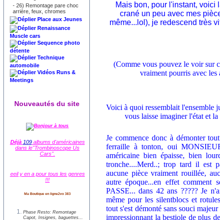
Mais bon, pour l'instant, voici 
-
26) Remontage pare choc
arrière, feux, chromes
crané un peu avec mes pièce
Place aux Jeunes
même...lol), je redescend très vi
Renaissance
Muscle cars
Sequence photo
détente
Technique
(Comme vous pouvez le voir sur cet
automobile
vraiment pourris avec les 
Vidéos Runs &
Meetings
Nouveautés du site
Voici à quoi ressemblait l'ensemble 
vous laisse imaginer l'état et l
Je commence donc à démonter tout le
Déjà
109
albums d'américaines
ferraille à tonton, oui MONSIEU
dans le"Trombinoscope Us
Cars".
américaine bien épaisse, bien lou
tronche....Merd..; trop tard il est 
aucune pièce vraiment rouillée, au
eeil y en a pour tous les genres
!!!
autre époque...en effet comment se
PASSE... dans 42 ans ????? Je n'
Ma Boutique en ligne2vo 383
même pour les silentblocs et rotule
tout s'est démonté sans souci maje
Phase Resto: Remontage
impressionnant la bestiole de plus de
Capot, Insignes, baguettes...