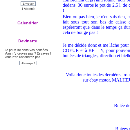
Envoyer
dedans, 36 euros le pot de 2,5 l, de 
1 Abonné
!
Bien ou pas bien, je n'en sais rien, ma
fait sous tout son bas de caisse et
Calendrier
espéreront que dans le temps ça dure
cela ne bouge pas !
Devinette
Je me décide donc et me lâche pou
COEUR et à BETTY, pour pouvoir tout
Je peux lire dans vos pensées.
Vous n'y croyez pas ? Essayez !
buttées de triangles, direction et biell
Vous n'en reviendrez pas...
Voila donc toutes les dernières trou
sur ebay motor, MALHEU
Butée de
Butées d