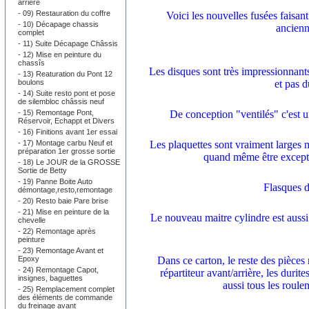
arrière
-
09) Restauration du coffre
Voici les nouvelles fusées faisant
-
10) Décapage chassis
ancienn
complet
-
11) Suite Décapage Châssis
-
12) Mise en peinture du
chassîs
Les disques sont très impressionnants
-
13) Reaturation du Pont 12
boulons
et pas 
-
14) Suite resto pont et pose
de silembloc châssis neuf
-
15) Remontage Pont,
De conception "ventilés" c'est un
Réservoir, Echappt et Divers
-
16) Finitions avant 1er essai
-
17) Montage carbu Neuf et
Les plaquettes sont vraiment larges m
préparation 1er grosse sortie
quand même être except
-
18) Le JOUR de la GROSSE
Sortie de Betty
-
19) Panne Boite Auto
Flasques d
démontage,resto,remontage
-
20) Resto baie Pare brise
-
21) Mise en peinture de la
Le nouveau maitre cylindre est aussi
chevelle
-
22) Remontage après
peinture
-
23) Remontage Avant et
Epoxy
Dans ce carton, le reste des pièces
-
24) Remontage Capot,
répartiteur avant/arrière, les durite
insignes, baguettes
aussi tous les roule
-
25) Remplacement complet
des éléments de commande
du freinage avant