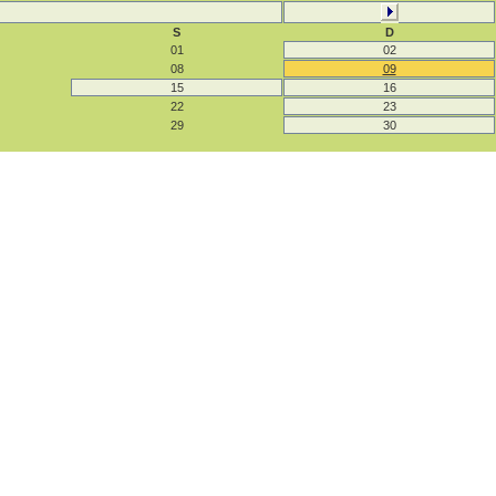
S
D
01
02
08
09
15
16
22
23
29
30