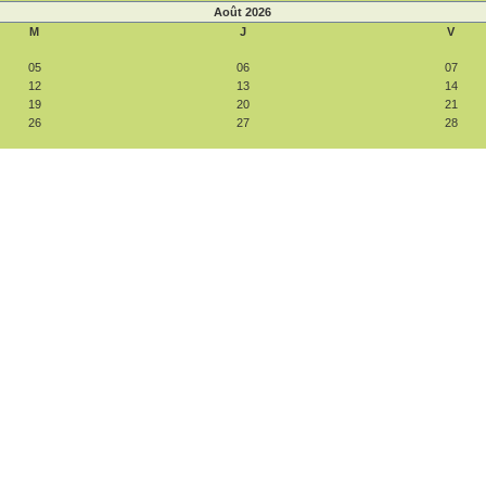
Août 2026
M
J
V
05
06
07
12
13
14
19
20
21
26
27
28