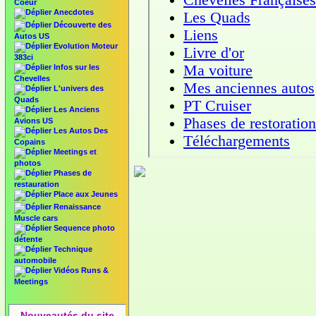
Coeur
Anecdotes
Découverte des
Autos US
Evolution Moteur
383ci
Infos sur les
Chevelles
L'univers des
Quads
Les Anciens
Avions US
Les Autos Des
Copains
Meetings et
photos
Phases de
restauration
Place aux Jeunes
Renaissance
Muscle cars
Sequence photo
détente
Technique
automobile
Vidéos Runs &
Meetings
Nouveautés du site