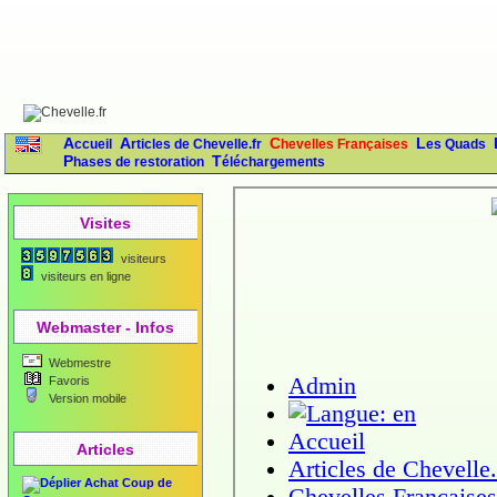
Accueil
Articles de Chevelle.fr
Chevelles Françaises
Les Quads
Phases de restoration
Téléchargements
Visites
visiteurs
visiteurs en ligne
Webmaster - Infos
Webmestre
Favoris
Version mobile
Articles
Achat Coup de