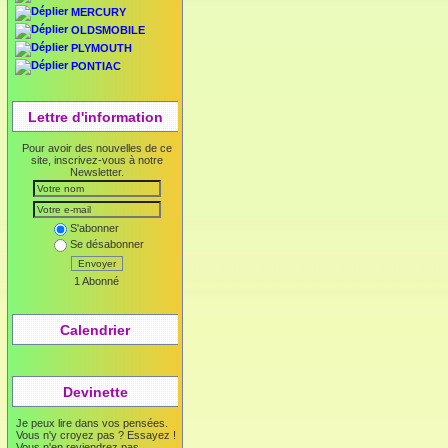
MERCURY
OLDSMOBILE
PLYMOUTH
PONTIAC
Lettre d'information
Pour avoir des nouvelles de ce
site, inscrivez-vous à notre
Newsletter.
S'abonner
Se désabonner
Envoyer
1 Abonné
Calendrier
Devinette
Je peux lire dans vos pensées.
Vous n'y croyez pas ? Essayez !
Vous n'en reviendrez pas...