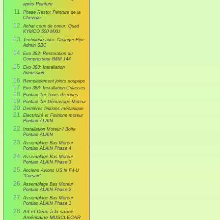
après Peinture
Phase Resto: Peinture de la
Chevelle
Achat coup de coeur: Quad
KYMCO 500 MXU
Technique auto: Changer Pipe
Admin SBC
Evo 383: Restoration du
Compresseur B&M 144
Evo 383: Installation
Admission
Remplacement joints soupape
Evo 383: Installation Culasses
Pontiac 1er Tours de roues
Pontiac 1er Démarrage Moteur
Dernières finitions mécanique
Electricité et Finitions moteur
Pontiac ALAIN
Installation Moteur / Boite
Pontiac ALAIN
Assemblage Bas Moteur
Pontiac ALAIN Phase 4
Assemblage Bas Moteur
Pontiac ALAIN Phase 3
Anciens Avions US le F4-U
"Corsair"
Assemblage Bas Moteur
Pontiac ALAIN Phase 2
Assemblage Bas Moteur
Pontiac ALAIN Phase 1
Art et Déco à la sauce
Américaine MUSCLECAR