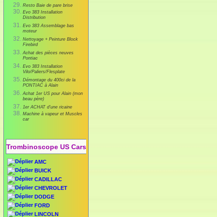
Resto Baie de pare brise
Evo 383 Installation
Distribution
Evo 383 Assemblage bas
moteur
Nettoyage + Peinture Block
Firebird
Achat des pièces neuves
Pontiac
Evo 383 Installation
Vilo/Paliers/Flesplate
Démontage du 400ci de la
PONTIAC à Alain
Achat 1er US pour Alain (mon
beau père)
1er ACHAT d'une ricaine
Machine à vapeur et Muscles
car
Trombinoscope US Cars
AMC
BUICK
CADILLAC
CHEVROLET
DODGE
FORD
LINCOLN