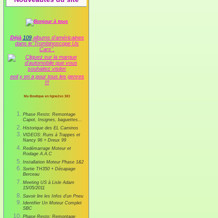
Déjà
109
albums d'américaines
dans le"Trombinoscope Us
Cars".
eeil y en a pour tous les genres
!!!
Ma Boutique en ligne2vo 383
Phase Resto: Remontage
Capot, Insignes, baguettes...
Historique des EL Caminos
VIDEOS: Runs à Trappes et
Nancy 96 + Dreux 99
Redémarrage Moteur et
Rodage A.A.C
Installation Moteur Phase 1&2
Sortie TH350 + Décapage
Berceau
Meeting US à Lisle Adam
15/05/2011
Savoir lire les Infos d'un Pneu
Identifier Un Moteur Complet
SBC
Phase Resto: Remontage