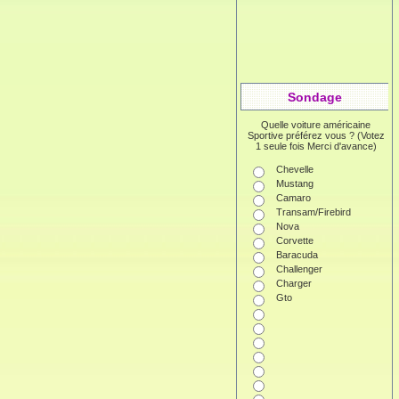
Sondage
Quelle voiture américaine
Sportive préférez vous ? (Votez
1 seule fois Merci d'avance)
Chevelle
Mustang
Camaro
Transam/Firebird
Nova
Corvette
Baracuda
Challenger
Charger
Gto