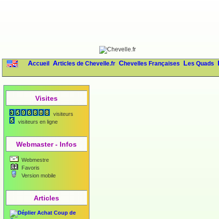
Accueil
Articles de Chevelle.fr
Chevelles Françaises
Les Quads
Visites
visiteurs
visiteurs en ligne
Webmaster - Infos
Webmestre
Favoris
Version mobile
Articles
Achat Coup de