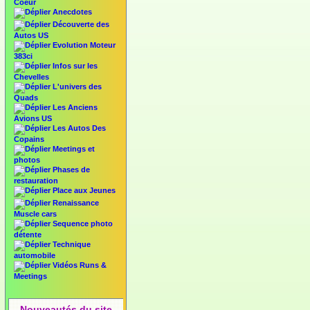
Coeur
Anecdotes
Découverte des
Autos US
Evolution Moteur
383ci
Infos sur les
Chevelles
L'univers des
Quads
Les Anciens
Avions US
Les Autos Des
Copains
Meetings et
photos
Phases de
restauration
Place aux Jeunes
Renaissance
Muscle cars
Sequence photo
détente
Technique
automobile
Vidéos Runs &
Meetings
Nouveautés du site