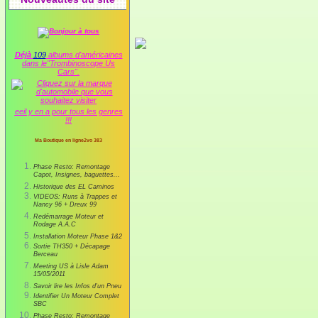
Déjà
109
albums d'américaines
dans le"Trombinoscope Us
Cars".
eeil y en a pour tous les genres
!!!
Ma Boutique en ligne2vo 383
Phase Resto: Remontage
Capot, Insignes, baguettes...
Historique des EL Caminos
VIDEOS: Runs à Trappes et
Nancy 96 + Dreux 99
Redémarrage Moteur et
Rodage A.A.C
Installation Moteur Phase 1&2
Sortie TH350 + Décapage
Berceau
Meeting US à Lisle Adam
15/05/2011
Savoir lire les Infos d'un Pneu
Identifier Un Moteur Complet
SBC
Phase Resto: Remontage