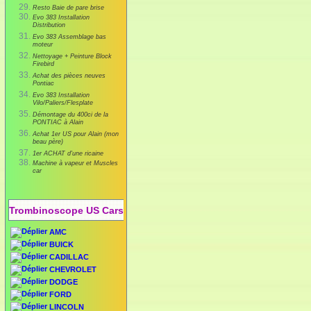
Resto Baie de pare brise
Evo 383 Installation
Distribution
Evo 383 Assemblage bas
moteur
Nettoyage + Peinture Block
Firebird
Achat des pièces neuves
Pontiac
Evo 383 Installation
Vilo/Paliers/Flesplate
Démontage du 400ci de la
PONTIAC à Alain
Achat 1er US pour Alain (mon
beau père)
1er ACHAT d'une ricaine
Machine à vapeur et Muscles
car
Trombinoscope US Cars
AMC
BUICK
CADILLAC
CHEVROLET
DODGE
FORD
LINCOLN