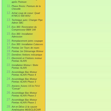
après Peinture
Phase Resto: Peinture de la
Chevelle
Achat coup de coeur: Quad
KYMCO 500 MXU
Technique auto: Changer Pipe
Admin SBC
Evo 383: Restoration du
Compresseur B&M 144
Evo 383: Installation
Admission
Remplacement joints soupape
Evo 383: Installation Culasses
Pontiac 1er Tours de roues
Pontiac 1er Démarrage Moteur
Dernières finitions mécanique
Electricité et Finitions moteur
Pontiac ALAIN
Installation Moteur / Boite
Pontiac ALAIN
Assemblage Bas Moteur
Pontiac ALAIN Phase 4
Assemblage Bas Moteur
Pontiac ALAIN Phase 3
Anciens Avions US le F4-U
"Corsair"
Assemblage Bas Moteur
Pontiac ALAIN Phase 2
Assemblage Bas Moteur
Pontiac ALAIN Phase 1
Art et Déco à la sauce
Américaine MUSCLECAR