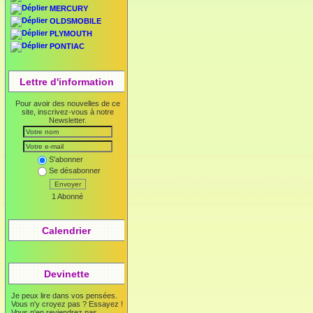
MERCURY
OLDSMOBILE
PLYMOUTH
PONTIAC
Lettre d'information
Pour avoir des nouvelles de ce
site, inscrivez-vous à notre
Newsletter.
S'abonner
Se désabonner
Envoyer
1 Abonné
Calendrier
Devinette
Je peux lire dans vos pensées.
Vous n'y croyez pas ? Essayez !
Vous n'en reviendrez pas...