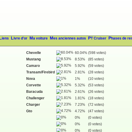
Liens
Livre d'or
Ma voiture
Mes anciennes autos
PT Cruiser
Phases de re
Chevelle
60.04%
(598 votes)
Mustang
8.53%
(85 votes)
Camaro
5.92%
(59 votes)
Transam/Firebird
2.81%
(28 votes)
Nova
1%
(10 votes)
Corvette
5.32%
(53 votes)
Baracuda
2.61%
(26 votes)
Challenger
1.81%
(18 votes)
Charger
7.23%
(72 votes)
Gto
4.72%
(47 votes)
0%
(0 votes)
0%
(0 votes)
0%
(0 votes)