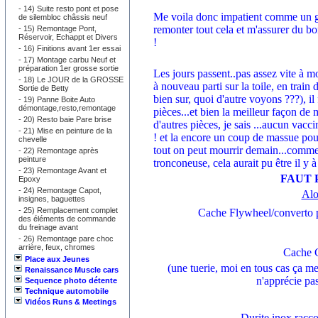
-
14) Suite resto pont et pose
Me voila donc impatient comme un ga
de silembloc châssis neuf
remonter tout cela et m'assurer du 
-
15) Remontage Pont,
Réservoir, Echappt et Divers
!
-
16) Finitions avant 1er essai
-
17) Montage carbu Neuf et
préparation 1er grosse sortie
Les jours passent..pas assez vite à mo
-
18) Le JOUR de la GROSSE
à nouveau parti sur la toile, en trai
Sortie de Betty
bien sur, quoi d'autre voyons ???), i
-
19) Panne Boite Auto
démontage,resto,remontage
pièces...et bien la meilleur façon de
-
20) Resto baie Pare brise
d'autres pièces, je sais ...aucun vacc
-
21) Mise en peinture de la
! et la encore un coup de massue pour 
chevelle
tout on peut mourrir demain...comme 
-
22) Remontage après
peinture
tronconeuse, cela aurait pu être il y 
-
23) Remontage Avant et
FAUT P
Epoxy
-
24) Remontage Capot,
Alo
insignes, baguettes
-
25) Remplacement complet
Cache Flywheel/converto pour t
des éléments de commande
du freinage avant
-
26) Remontage pare choc
arrière, feux, chromes
Cache C
Place aux Jeunes
(une tuerie, moi en tous cas ça m
Renaissance Muscle cars
n'apprécie pas 
Sequence photo détente
Technique automobile
Vidéos Runs & Meetings
Durite inox racco