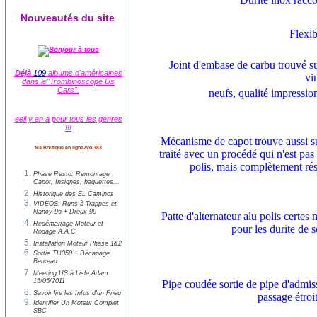
Nouveautés du site
Flexib
Joint d'embase de carbu trouvé s
Déjà
109
albums d'américaines
vi
dans le"Trombinoscope Us
Cars".
neufs, qualité impressionnante
eeil y en a pour tous les genres
!!!
Mécanisme de capot trouve aussi sur
Ma Boutique en ligne2vo 383
traité avec un procédé qui n'est pa
polis, mais complètement résist
Phase Resto: Remontage
Capot, Insignes, baguettes...
Historique des EL Caminos
VIDEOS: Runs à Trappes et
Nancy 96 + Dreux 99
Patte d'alternateur alu polis certes
Redémarrage Moteur et
pour les durite de 
Rodage A.A.C
Installation Moteur Phase 1&2
Sortie TH350 + Décapage
Berceau
Meeting US à Lisle Adam
15/05/2011
Pipe coudée sortie de pipe d'admis
Savoir lire les Infos d'un Pneu
passage étro
Identifier Un Moteur Complet
SBC