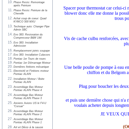
Phase Resto: Remontage
après Peinture
Spacer pour thermostat car celui-ci 
Phase Resto: Peinture de la
blower donc elle me donne la possib
Chevelle
trous p
Achat coup de coeur: Quad
KYMCO 500 MXU
Technique auto: Changer Pipe
Admin SBC
Evo 383: Restoration du
Vis de cache culbu renforcées, avec
Compresseur B&M 144
Evo 383: Installation
pl
Admission
Remplacement joints soupape
Evo 383: Installation Culasses
Pontiac 1er Tours de roues
Pontiac 1er Démarrage Moteur
Une belle poulie de pompe à eau en al
Dernières finitions mécanique
Electricité et Finitions moteur
chiffon et du Belgom alu
Pontiac ALAIN
Installation Moteur / Boite
Pontiac ALAIN
Plug pour boucher les deux t
Assemblage Bas Moteur
Pontiac ALAIN Phase 4
Assemblage Bas Moteur
Pontiac ALAIN Phase 3
et puis une dernière chose qui n'a 
Anciens Avions US le F4-U
voulais acheter depuis longtem
"Corsair"
Assemblage Bas Moteur
JE VEUX QU
Pontiac ALAIN Phase 2
Assemblage Bas Moteur
Pontiac ALAIN Phase 1
(O
Art et Déco à la sauce