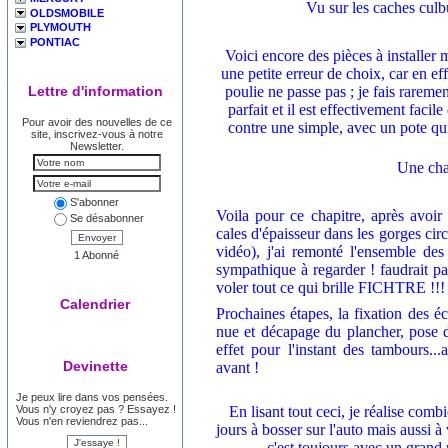
Vu sur les caches culbu
OLDSMOBILE
PLYMOUTH
PONTIAC
Voici encore des pièces à installer m
une petite erreur de choix, car en ef
Lettre d'information
poulie ne passe pas ; je fais rarem
parfait et il est effectivement facile
Pour avoir des nouvelles de ce
contre une simple, avec un pote qui
site, inscrivez-vous à notre
Newsletter.
Une cha
S'abonner
Voila pour ce chapitre, après avoir
Se désabonner
cales d'épaisseur dans les gorges circ
Envoyer
vidéo), j'ai remonté l'ensemble de
1 Abonné
sympathique à regarder ! faudrait pa
voler tout ce qui brille FICHTRE !!!
Calendrier
Prochaines étapes, la fixation des 
nue et décapage du plancher, pose d
effet pour l'instant des tambours...
Devinette
avant !
Je peux lire dans vos pensées.
Vous n'y croyez pas ? Essayez !
En lisant tout ceci, je réalise comb
Vous n'en reviendrez pas...
jours à bosser sur l'auto mais aussi à
c'est toujours avec un grand 