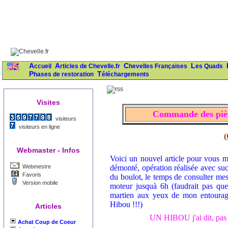
Accueil
Articles de Chevelle.fr
Chevelles Françaises
Les Quads
Phases de restoration
Téléchargements
Visites
Commande des pièc
visiteurs
visiteurs en ligne
(
Webmaster - Infos
Voici un nouvel article pour vous m
Webmestre
démonté, opération réalisée avec suc
Favoris
du boulot, le temps de consulter mes 
Version mobile
moteur jusquà 6h (faudrait pas que
martien aux yeux de mon entourage
Hibou !!!)
Articles
UN HIBOU j'ai dit, pas 
Achat Coup de Coeur