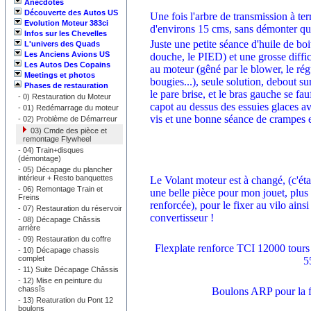
Anecdotes
Découverte des Autos US
Une fois l'arbre de transmission à ter
Evolution Moteur 383ci
d'environs 15 cms, sans démonter quoi
Infos sur les Chevelles
Juste une petite séance d'huile de boi
L'univers des Quads
Les Anciens Avions US
douche, le PIED) et une grosse difficu
Les Autos Des Copains
au moteur (gêné par le blower, le régu
Meetings et photos
bougies...), seule solution, debout su
Phases de restauration
le pare brise, et le bras gauche se fau
-
0) Restauration du Moteur
capot au dessus des essuies glaces a
-
01) Redémarrage du moteur
vis et une bonne séance de crampes en
-
02) Problème de Démarreur
03) Cmde des pièce et
remontage Flywheel
-
04) Train+disques
(démontage)
-
05) Décapage du plancher
intérieur + Resto banquettes
Le Volant moteur est à changé, (c'ét
-
06) Remontage Train et
une belle pièce pour mon jouet, plu
Freins
renforcée), pour le fixer au vilo ainsi
-
07) Restauration du réservoir
convertisseur !
-
08) Décapage Châssis
arrière
-
09) Restauration du coffre
Flexplate renforce TCI 12000 tours
-
10) Décapage chassis
complet
5
-
11) Suite Décapage Châssis
-
12) Mise en peinture du
chassîs
Boulons ARP pour la fl
-
13) Reaturation du Pont 12
boulons