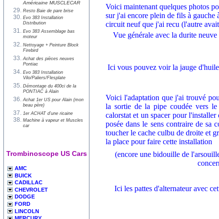
Américaine MUSCLECAR
Voici maintenant quelques photos po
Resto Baie de pare brise
sur j'ai encore plein de fils à gauche
Evo 383 Installation
circuit neuf que j'ai recu (l'autre ava
Distribution
Evo 383 Assemblage bas
Vue générale avec la durite neuve du
moteur
Nettoyage + Peinture Block
Firebird
Achat des pièces neuves
Pontiac
Ici vous pouvez voir la jauge d'huile 
Evo 383 Installation
Vilo/Paliers/Flesplate
Démontage du 400ci de la
PONTIAC à Alain
Voici l'adaptation que j'ai trouvé p
Achat 1er US pour Alain (mon
la sortie de la pipe coudée vers le
beau père)
1er ACHAT d'une ricaine
calorstat et un spacer pour l'installe
Machine à vapeur et Muscles
posée dans le sens contraire de sa c
car
toucher le cache culbu de droite et gr
la place pour faire cette installation
Trombinoscope US Cars
(encore une bidouille de l'arsouill
concern
AMC
BUICK
CADILLAC
Ici les pattes d'alternateur avec c
CHEVROLET
DODGE
FORD
LINCOLN
MERCURY