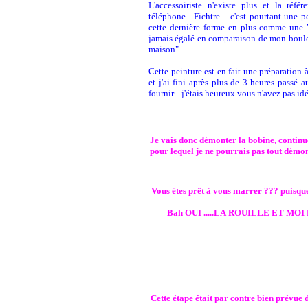
L'accessoiriste n'existe plus et la ré
téléphone....Fichtre.....c'est pourtant une 
cette dernière forme en plus comme une "pl
jamais égalé en comparaison de mon boulot 
maison"
Cette peinture est en fait une préparation 
et j'ai fini après plus de 3 heures passé
fournir....j'étais heureux vous n'avez pas idé
Je vais donc démonter la bobine, continuer
pour lequel je ne pourrais pas tout démont
Vous êtes prêt à vous marrer ??? puisque j'
Bah OUI .....LA ROUILLE ET MOI Nous
Cette étape était par contre bien prévue da