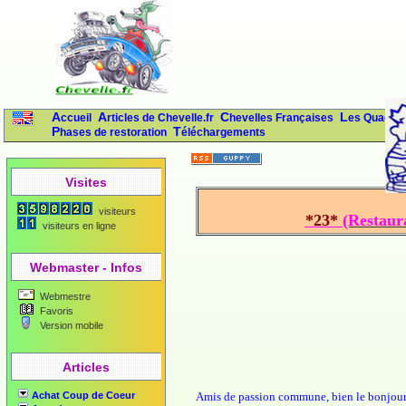
Accueil
Articles de Chevelle.fr
Chevelles Françaises
Les Quads
Phases de restoration
Téléchargements
Visites
visiteurs
*23*
(Restaura
visiteurs en ligne
Webmaster - Infos
Webmestre
Favoris
Version mobile
Articles
Achat Coup de Coeur
Amis de passion commune, bien le bonjour.