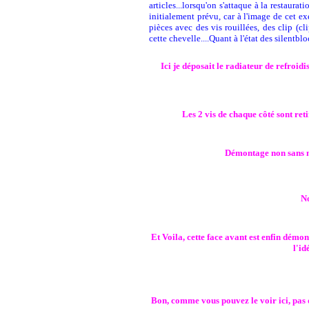
articles...lorsqu'on s'attaque à la restaurat
initialement prévu, car à l'image de cet 
pièces avec des vis rouillées, des clip (c
cette chevelle....Quant à l'état des silentb
Ici je déposait le radiateur de refroid
Les 2 vis de chaque côté sont reti
Démontage non sans mal
N
Et Voila, cette face avant est enfin démon
l'id
Bon, comme vous pouvez le voir ici, pas de