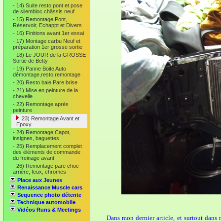
-
14) Suite resto pont et pose
de silembloc châssis neuf
-
15) Remontage Pont,
Réservoir, Echappt et Divers
-
16) Finitions avant 1er essai
-
17) Montage carbu Neuf et
préparation 1er grosse sortie
-
18) Le JOUR de la GROSSE
Sortie de Betty
-
19) Panne Boite Auto
démontage,resto,remontage
-
20) Resto baie Pare brise
-
21) Mise en peinture de la
chevelle
-
22) Remontage après
peinture
23) Remontage Avant et
Epoxy
-
24) Remontage Capot,
insignes, baguettes
-
25) Remplacement complet
des éléments de commande
du freinage avant
-
26) Remontage pare choc
arrière, feux, chromes
Place aux Jeunes
Renaissance Muscle cars
Sequence photo détente
Technique automobile
Vidéos Runs & Meetings
Dans mon dernier article, et surtout dans 