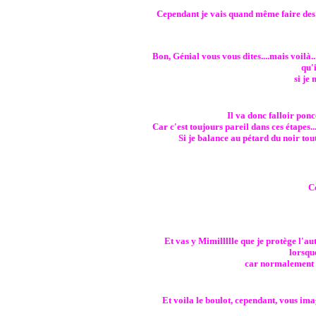
Cependant je vais quand même faire des re
Bon, Génial vous vous dites....mais voilà..
qu'i
si je
Il va donc falloir po
Car c'est toujours pareil dans ces étapes
Si je balance au pétard du noir tout
C
Et vas y Mimillllle que je protège l'aut
lorsqu
car normalement c
Et voila le boulot, cependant, vous ima