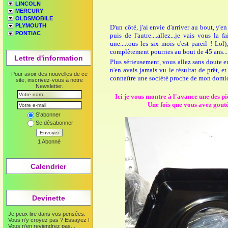
LINCOLN
MERCURY
OLDSMOBILE
PLYMOUTH
D'un côté, j'ai envie d'arriver au bout, y'
PONTIAC
puis de l'autre....allez...je vais vous la 
une....tous les six mois c'est pareil ! Lol
complètement pourries au bout de 45 ans....Et
Lettre d'information
Plus sérieusement, vous allez sans doute e
n'en avais jamais vu le résultat de prêt, 
Pour avoir des nouvelles de ce
connaître une société proche de mon domicil
site, inscrivez-vous à notre
Newsletter.
Ici je vous montre à l'avance une des piè
Une fois que vous avez gouté
S'abonner
Se désabonner
Envoyer
1 Abonné
Calendrier
Devinette
Je peux lire dans vos pensées.
Vous n'y croyez pas ? Essayez !
Vous n'en reviendrez pas...