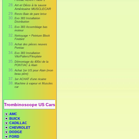
Pontiac ALAIN Phase 1
Art et Déco à la sauce
Américaine MUSCLECAR
Resto Baie de pare brise
Evo 383 Installation
Distribution
Evo 383 Assemblage bas
moteur
Nettoyage + Peinture Block
Firebird
Achat des pièces neuves
Pontiac
Evo 383 Installation
Vilo/Paliers/Flesplate
Démontage du 400ci de la
PONTIAC à Alain
Achat 1er US pour Alain (mon
beau père)
1er ACHAT d'une ricaine
Machine à vapeur et Muscles
car
Trombinoscope US Cars
AMC
BUICK
CADILLAC
CHEVROLET
DODGE
FORD