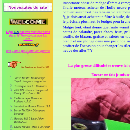
importante phase de rodage d'arbre à came; j
Nouveautés du site
l'huile moteur, acheter de l'huile neuve 
convertisseur n'est pas relié au volant mot
!), je dois aussi acheter un filtre à huile,
le précisais plus haut, le budget pour la chev
Malgré tout, étant donné que l'auto venait t
pattes de calandre, pares chocs, feux, gri
Déjà
109
albums d'américaines
dans le"Trombinoscope Us
rouille, de blaxon, graisse et saletés en 
Cars".
prend et me plonge dans une profonde imp
profiter de l'occasion pour changer les sile
neuve des ailes ???
eeil y en a pour tous les genres
!!!
La plus grosse difficulté se trouve ici
Ma Boutique en ligne2vo 383
Encore un fois je suis se
Phase Resto: Remontage
Capot, Insignes, baguettes...
Historique des EL Caminos
VIDEOS: Runs à Trappes et
Nancy 96 + Dreux 99
Redémarrage Moteur et
Rodage A.A.C
Installation Moteur Phase 1&2
Sortie TH350 + Décapage
Berceau
Meeting US à Lisle Adam
15/05/2011
Savoir lire les Infos d'un Pneu