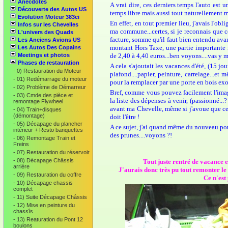
Anecdotes
A vrai dire, ces derniers temps l'auto est 
Découverte des Autos US
temps libre mais aussi tout naturellement m
Evolution Moteur 383ci
En effet, en tout premier lieu, j'avais l'o
Infos sur les Chevelles
ma commune...certes, si je reconnais que c
L'univers des Quads
facture, somme qu'il faut bien entendu avan
Les Anciens Avions US
montant Hors Taxe, une partie importante re
Les Autos Des Copains
Meetings et photos
de 2,40 à 4,40 euros...ben voyons....vas y m
Phases de restauration
A cela s'ajoutait les vacances d'été, (15 j
-
0) Restauration du Moteur
plafond....papier, peinture, carrelage...et 
-
01) Redémarrage du moteur
pour la remplacer par une porte en bois exot
-
02) Problème de Démarreur
Bref, comme vous pouvez facilement l'imaginer
-
03) Cmde des pièce et
la liste des dépenses à venir, (passionné..
remontage Flywheel
avant ma Chevelle, même si j'avoue que ces
-
04) Train+disques
(démontage)
doit l'être !
-
05) Décapage du plancher
A ce sujet, j'ai quand même du nouveau pour
intérieur + Resto banquettes
des prunes....voyons ?!
-
06) Remontage Train et
Freins
-
07) Restauration du réservoir
-
08) Décapage Châssis
Tout juste rentré de vacance e
arrière
J'aurais donc très pu tout remonter le 
-
09) Restauration du coffre
Ce n'est 
-
10) Décapage chassis
complet
-
11) Suite Décapage Châssis
-
12) Mise en peinture du
chassîs
-
13) Reaturation du Pont 12
boulons