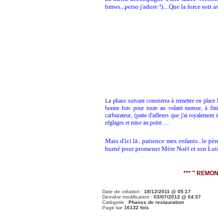
bmws...perso j'adore !)....Que la force soit 
L
a phase suivant consistera à remettre en place l
bonne fois pour toute au volant moteur, à finir 
carburateur, (patte d'ailleurs que j'ai royalement
réglages et mise au point ....
Mais d'ici là...patience mes enfants...le p
burné pour promener Mère Noël et son Lutin
*** " REMON
Date de création :
18/12/2011 @ 05:17
Dernière modification :
03/07/2012 @ 04:37
Catégorie :
Phases de restauration
Page lue
16132 fois