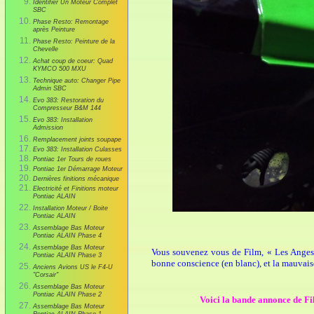
Identifier Un Moteur Complet
SBC
Phase Resto: Remontage
après Peinture
Phase Resto: Peinture de la
Chevelle
Achat coup de coeur: Quad
KYMCO 500 MXU
Technique auto: Changer Pipe
Admin SBC
Evo 383: Restoration du
Compresseur B&M 144
Evo 383: Installation
Admission
Remplacement joints soupape
Evo 383: Installation Culasses
Pontiac 1er Tours de roues
Pontiac 1er Démarrage Moteur
Dernières finitions mécanique
Electricité et Finitions moteur
Pontiac ALAIN
Installation Moteur / Boite
Pontiac ALAIN
Assemblage Bas Moteur
Pontiac ALAIN Phase 4
Assemblage Bas Moteur
Vous souvenez vous de Film, « Les Anges g
Pontiac ALAIN Phase 3
bonne conscience (en blanc), et la mauvais
Anciens Avions US le F4-U
"Corsair"
Assemblage Bas Moteur
Pontiac ALAIN Phase 2
Voici la bande annonce de Film
Assemblage Bas Moteur