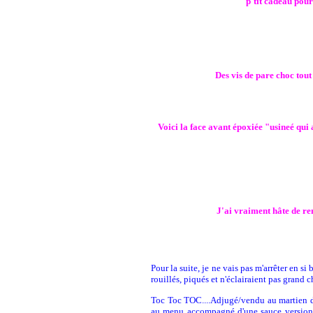
p'tit cadeau pour 
Des vis de pare choc tout
Voici la face avant époxiée "usineé qui
J'ai vraiment hâte de re
Pour la suite, je ne vais pas m'arrêter en s
rouillés, piqués et n'éclairaient pas grand
Toc Toc TOC....Adjugé/vendu au martien de 
au menu accompagné d'une sauce version «