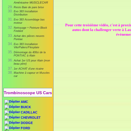
Américaine MUSCLECAR
Resto Baie de pare brise
Evo 383 Installation
Distribution
Evo 383 Assemblage bas
moteur
Pour cette troisième vidéo, c'est à prox
Nettoyage + Peinture Block
autos dont la challenger verte à La
Firebird
évènemen
Achat des pièces neuves
Pontiac
Evo 383 Installation
Vilo/Paliers/Flesplate
Démontage du 400ci de la
PONTIAC à Alain
Achat 1er US pour Alain (mon
beau père)
1er ACHAT d'une ricaine
Machine à vapeur et Muscles
car
Trombinoscope US Cars
AMC
BUICK
CADILLAC
CHEVROLET
DODGE
FORD