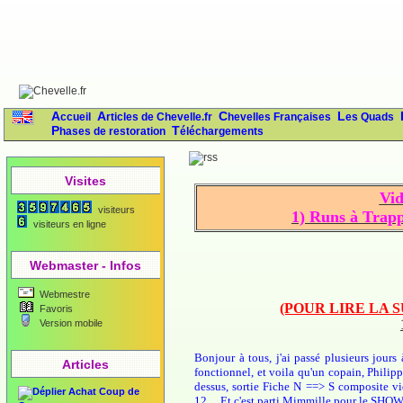
Accueil
Articles de Chevelle.fr
Chevelles Françaises
Les Quads
Phases de restoration
Téléchargements
Visites
Vid
visiteurs
1) Runs à Trapp
visiteurs en ligne
Webmaster - Infos
Webmestre
(POUR LIRE LA 
Favoris
Version mobile
Bonjour à tous, j'ai passé plusieurs jours
Articles
fonctionnel, et voila qu'un copain, Philipp
dessus, sortie Fiche N ==> S composite vi
Achat Coup de
12.... Et c'est parti Mimmille pour le SHOW.