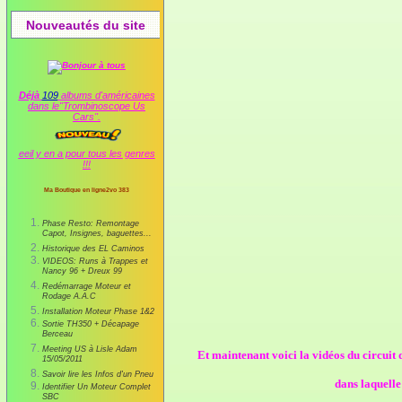
Nouveautés du site
Déjà
109
albums d'américaines
dans le"Trombinoscope Us
Cars".
eeil y en a pour tous les genres
!!!
Ma Boutique en ligne2vo 383
Phase Resto: Remontage
Capot, Insignes, baguettes...
Historique des EL Caminos
VIDEOS: Runs à Trappes et
Nancy 96 + Dreux 99
Redémarrage Moteur et
Rodage A.A.C
Installation Moteur Phase 1&2
Sortie TH350 + Décapage
Berceau
Meeting US à Lisle Adam
Et maintenant voici la vidéos du cir
15/05/2011
Savoir lire les Infos d'un Pneu
dans laquelle
Identifier Un Moteur Complet
SBC