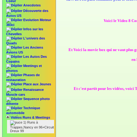
Coeur
Anecdotes
Découverte des
Autos US
Evolution Moteur
Voici le Video 8 Co
383ci
Infos sur les
Chevelles
L'univers des
Quads
Les Anciens
Et Voici la movie box qui ne vaut plus 
Avions US
Les Autos Des
en 
Copains
Meetings et
photos
Phases de
restauration
Place aux Jeunes
Et c'est partit pour les vidéos, voic
Renaissance
Muscle cars
Sequence photo
détente
Technique
automobile
Vidéos Runs & Meetings
1) Runs à
Trappes,Nancy en 96+Circuit
Dreux 99