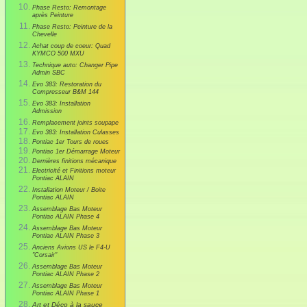
Phase Resto: Remontage
après Peinture
Phase Resto: Peinture de la
Chevelle
Achat coup de coeur: Quad
KYMCO 500 MXU
Technique auto: Changer Pipe
Admin SBC
Evo 383: Restoration du
Compresseur B&M 144
Evo 383: Installation
Admission
Remplacement joints soupape
Evo 383: Installation Culasses
Pontiac 1er Tours de roues
Pontiac 1er Démarrage Moteur
Dernières finitions mécanique
Electricité et Finitions moteur
Pontiac ALAIN
Installation Moteur / Boite
Pontiac ALAIN
Assemblage Bas Moteur
Pontiac ALAIN Phase 4
Assemblage Bas Moteur
Pontiac ALAIN Phase 3
Anciens Avions US le F4-U
"Corsair"
Assemblage Bas Moteur
Pontiac ALAIN Phase 2
Assemblage Bas Moteur
Pontiac ALAIN Phase 1
Art et Déco à la sauce