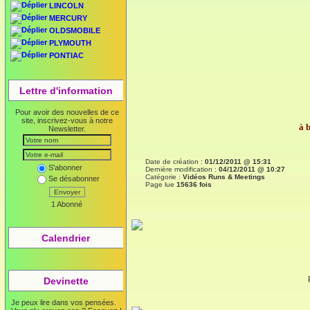
LINCOLN
MERCURY
OLDSMOBILE
PLYMOUTH
PONTIAC
Lettre d'information
Pour avoir des nouvelles de ce
site, inscrivez-vous à notre
à 
Newsletter.
Date de création :
01/12/2011 @ 15:31
S'abonner
Dernière modification :
04/12/2011 @ 10:27
Catégorie :
Vidéos Runs & Meetings
Se désabonner
Page lue
15636 fois
Envoyer
1 Abonné
Calendrier
Devinette
Je peux lire dans vos pensées.