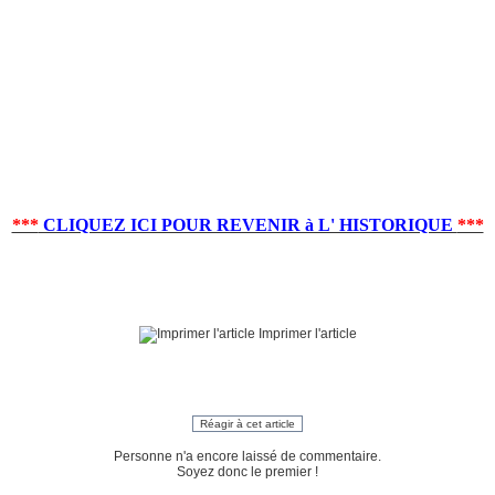
***
CLIQUEZ ICI POUR REVENIR à L' HISTORIQUE
***
Imprimer l'article
Réagir à cet article
Personne n'a encore laissé de commentaire.
Soyez donc le premier !