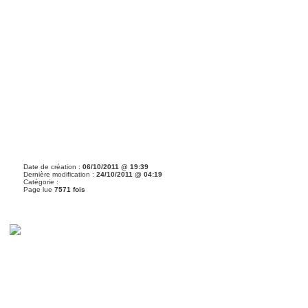
Date de création :
06/10/2011 @ 19:39
Dernière modification :
24/10/2011 @ 04:19
Catégorie :
Page lue
7571 fois