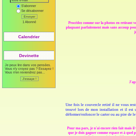
S'abonner
Se désabonner
Envoyer
1 Abonné
Procédez comme sur la photos en retirant vers
plaquant parfaitement mais sans accoup pour é
j
Calendrier
Devinette
Je peux lire dans vos pensées.
Vous n'y croyez pas ? Essayez !
Vous n'en reviendrez pas...
J'ap
Une fois le couvercle retiré il ne vous re
trouvé lors de mon installation et il es
déformer/enfoncer le carter ou au pire de le
Pour ma pars, je n'ai encore rien fait mais i
que je dois gagner comme espace et à quel poi