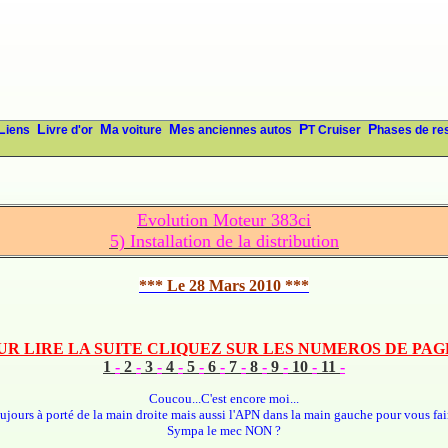
Liens
Livre d'or
Ma voiture
Mes anciennes autos
PT Cruiser
Phases de re
Evolution Moteur 383ci
5) Installation de la distribution
*** Le 28 Mars 2010 ***
UR LIRE LA SUITE CLIQUEZ SUR LES NUMEROS DE PAGE
1
-
2
-
3
-
4
-
5
-
6
-
7
-
8
-
9
-
10
-
11
-
Coucou...C'est encore moi...
ujours à porté de la main droite mais aussi l'APN dans la main gauche pour vous fair
Sympa le mec NON ?