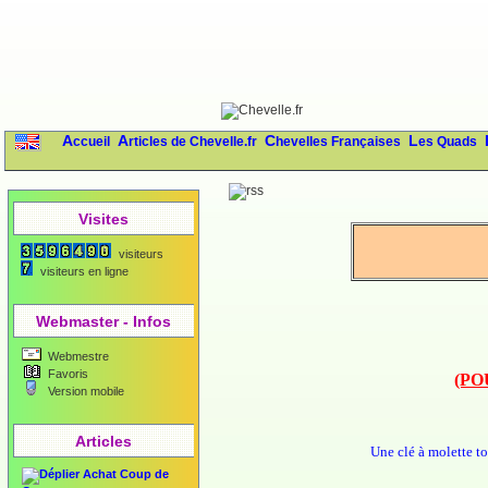
Accueil
Articles de Chevelle.fr
Chevelles Françaises
Les Quads
Visites
visiteurs
visiteurs en ligne
Webmaster - Infos
Webmestre
Favoris
(PO
Version mobile
Articles
Une clé à molette to
Achat Coup de