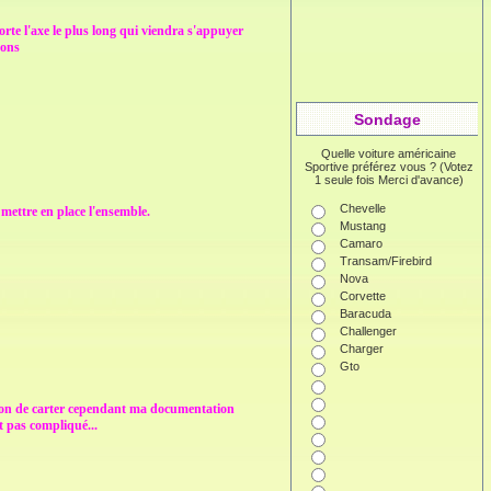
rte l'axe le plus long qui viendra s'appuyer
nons
Sondage
Quelle voiture américaine
Sportive préférez vous ? (Votez
1 seule fois Merci d'avance)
Chevelle
 mettre en place l'ensemble.
Mustang
Camaro
Transam/Firebird
Nova
Corvette
Baracuda
Challenger
Charger
Gto
onction de carter cependant ma documentation
st pas compliqué...