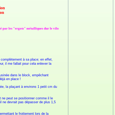
ion
non
é par les "ergots" métalliques dur le vilo
as complètement à sa place; en effet,
, il me fallait pour cela enlever la
 usinée dans le block, empêchant
déjà en place !
ée, la plaçant à environs 1 petit cm du
t ne peut se positionner comme il le
l ne devrait pas dépasser de plus 1,5
ermettant le frottement lors de la