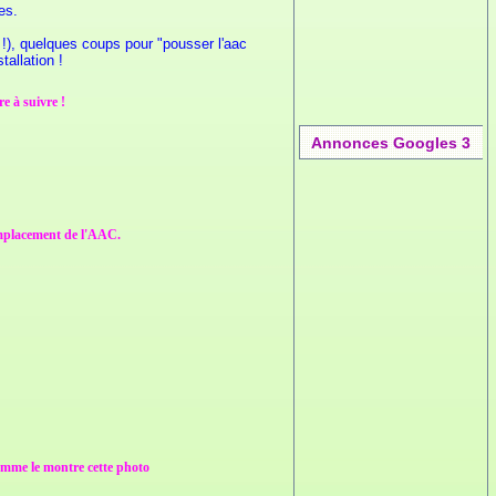
es.
 !), quelques coups pour "pousser l'aac
allation !
e à suivre !
Annonces Googles 3
'emplacement de l'AAC.
comme le montre cette photo