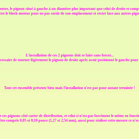
re, le pignon situé à gauche à un diamètre plus important que celui de droite et compo
tre le block moteur pour ne pas sortir de son emplacement et rester face aux autres pig
L'installation de ces 2 pignons doit se faire sans forcer...
écessaire de tourner légèrement le pignon de droite après avoir positionné le gauche pour
Tout cet ensemble présente bien mais l'installation n'est pas pour autant terminée !
eu de ces pignons côté carter de distribution, et celui ci n'est pas forcément le même en f
 être compris
0,05 et 0,10 pouce (1,27 et 2,54 mm)
, aussi pour réaliser cette mesure ce n'e