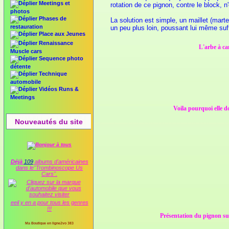
Meetings et
rotation de ce pignon, contre le block, n
photos
Phases de
La solution est simple, un maillet (mart
restauration
un peu plus loin, poussant lui même suf
Place aux Jeunes
Renaissance
L'arbe à ca
Muscle cars
Sequence photo
détente
Technique
automobile
Vidéos Runs &
Meetings
Voila pourquoi elle d
Nouveautés du site
Déjà
109
albums d'américaines
dans le"Trombinoscope Us
Cars".
eeil y en a pour tous les genres
!!!
Présentation du pignon sup
Ma Boutique en ligne2vo 383