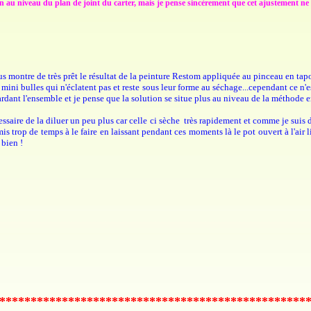
ion au niveau du plan de joint du carter, mais je pense sincèrement que cet ajustement ne
ous montre de très prêt le résultat de la peinture Restom appliquée au pinceau en tapo
ini bulles qui n'éclatent pas et reste sous leur forme au séchage...cependant ce n'es
gardant l'ensemble et je pense que la solution se situe plus au niveau de la méthode 
cessaire de la diluer un peu plus car celle ci sèche très rapidement et comme je suis 
 mis trop de temps à le faire en laissant pendant ces moments là le pot ouvert à l'air 
t bien !
*************************************************