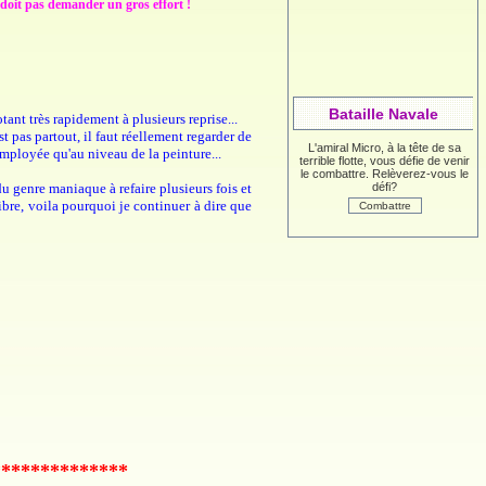
 doit pas demander un gros effort !
Bataille Navale
tant très rapidement à plusieurs reprise...
t pas partout, il faut réellement regarder de
L'amiral Micro, à la tête de sa
employée qu'au niveau de la peinture...
terrible flotte, vous défie de venir
le combattre. Relèverez-vous le
du genre maniaque à refaire plusieurs fois et
défi?
libre, voila pourquoi je continuer à dire que
**************