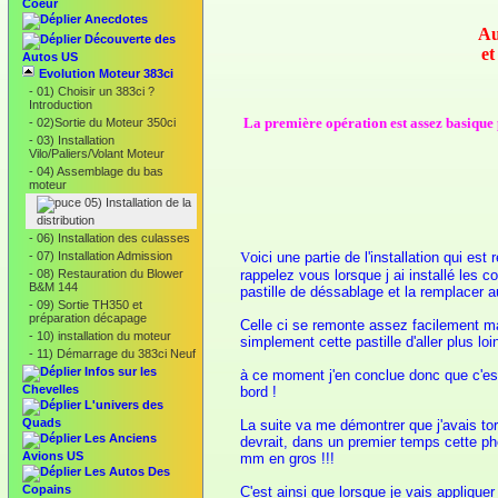
Coeur
Anecdotes
Au
Découverte des
et
Autos US
Evolution Moteur 383ci
-
01) Choisir un 383ci ?
Introduction
La première opération est assez basique p
-
02)Sortie du Moteur 350ci
-
03) Installation
Vilo/Paliers/Volant Moteur
-
04) Assemblage du bas
moteur
05) Installation de la
distribution
-
06) Installation des culasses
-
07) Installation Admission
V
oici une partie de l'installation qui e
-
08) Restauration du Blower
rappelez vous lorsque j ai installé les c
B&M 144
pastille de déssablage et la remplacer 
-
09) Sortie TH350 et
préparation décapage
Celle ci se remonte assez facilement m
-
10) installation du moteur
simplement cette pastille d'aller plus l
-
11) Démarrage du 383ci Neuf
Infos sur les
à ce moment j'en conclue donc que c'est 
Chevelles
bord !
L'univers des
Quads
La suite va me démontrer que j'avais tor
Les Anciens
devrait, dans un premier temps cette ph
Avions US
mm en gros !!!
Les Autos Des
Copains
C'est ainsi que lorsque je vais appliquer