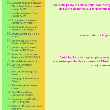
Dernières finitions mécanique
Sur cette photo je vous montre comment pl
Electricité et Finitions moteur
de l'autre de manière à former une li
Pontiac ALAIN
Installation Moteur / Boite
Pontiac ALAIN
Assemblage Bas Moteur
Pontiac ALAIN Phase 4
Assemblage Bas Moteur
Pontiac ALAIN Phase 3
Anciens Avions US le F4-U
Je vous montre ici la gro
"Corsair"
Assemblage Bas Moteur
Pontiac ALAIN Phase 2
Assemblage Bas Moteur
Pontiac ALAIN Phase 1
Art et Déco à la sauce
Voici les 3 vis de l'aac en place ave
Américaine MUSCLECAR
entretoise qui viendra en contact à l'intér
Resto Baie de pare brise
un ajustement
Evo 383 Installation
Distribution
Evo 383 Assemblage bas
moteur
Nettoyage + Peinture Block
Firebird
Achat des pièces neuves
Pontiac
Evo 383 Installation
Vilo/Paliers/Flesplate
Démontage du 400ci de la
PONTIAC à Alain
Achat 1er US pour Alain (mon
beau père)