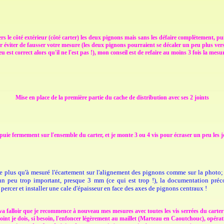
 le côté extérieur (côté carter) les deux pignons mais sans les défaire complètement, puis 
viter de fausser votre mesure (les deux pignons pourraient se décaler un peu plus vers 
eu est correct alors qu'il ne l'est pas !), mon conseil est de refaire au moins 3 fois la mesu
Mise en place de la première partie du cache de distribution avec ses 2 joints
puie fermement sur l'ensemble du carter, et je monte 3 ou 4 vis pour écraser un peu les j
ste plus qu'à mesuré l'écartement sur l'alignement des pignons comme sur la photo; 
t un peu trop important, presque 3 mm (ce qui est trop !), la documentation préc
 percer et installer une cale d'épaisseur en face des axes de pignons centraux !
l va falloir que je recommence à nouveau mes mesures avec toutes les vis serrées du cart
nt je dois, si besoin, l'enfoncer légèrement au maillet (Marteau en Caoutchouc), opératio