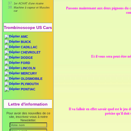
1er ACHAT d'une ricaine
Machine à vapeur et Muscles
Passons maintenant aux deux pignons du cent
car
con
Trombinoscope US Cars
AMC
BUICK
CADILLAC
CHEVROLET
Et il vous sera peut-être n
DODGE
FORD
LINCOLN
MERCURY
OLDSMOBILE
PLYMOUTH
PONTIAC
Lettre d'information
Il va falloir en effet savoir quel est le j
Pour avoir des nouvelles de ce
précise qu'il doit
site, inscrivez-vous à notre
Newsletter.