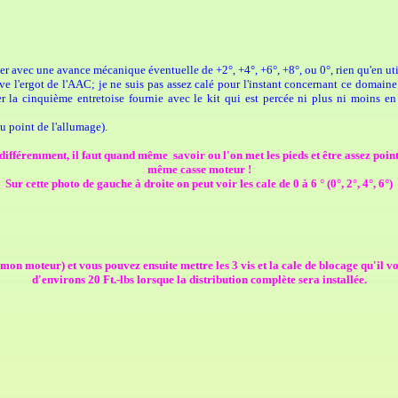
ler avec une avance mécanique éventuelle de +2°, +4°, +6°, +8°, ou 0°, rien qu'en uti
e l'ergot de l'AAC; je ne suis pas assez calé pour l'instant concernant ce domaine p
liser la cinquième entretoise fournie avec le kit qui est percée ni plus ni moins e
au point de l'allumage).
fféremment, il faut quand même savoir ou l'on met les pieds et être assez poi
même casse moteur !
Sur cette photo de gauche à droite on peut voir les cale de 0 à 6 ° (0°, 2°, 4°, 6°)
r mon moteur) et vous pouvez ensuite mettre les 3 vis et la cale de blocage qu'il v
d'
environs 20 Ft.-lbs
lorsque la distribution complète sera installée.