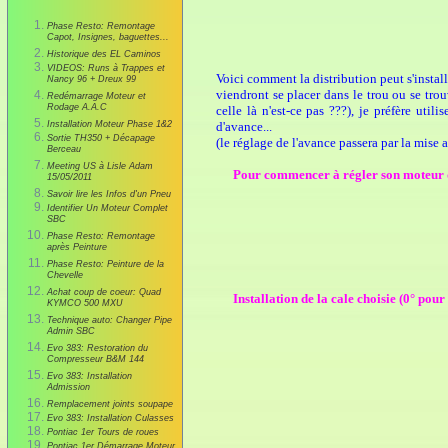
Phase Resto: Remontage
Capot, Insignes, baguettes...
Historique des EL Caminos
VIDEOS: Runs à Trappes et
Voici comment la distribution peut s'instal
Nancy 96 + Dreux 99
viendront se placer dans le trou ou se trouv
Redémarrage Moteur et
Rodage A.A.C
celle là n'est-ce pas ???), je préfère uti
Installation Moteur Phase 1&2
d'avance...
Sortie TH350 + Décapage
(le réglage de l'avance passera par la mise 
Berceau
Meeting US à Lisle Adam
Pour commencer à régler son moteur di
15/05/2011
Savoir lire les Infos d'un Pneu
Identifier Un Moteur Complet
SBC
Phase Resto: Remontage
après Peinture
Phase Resto: Peinture de la
Chevelle
Achat coup de coeur: Quad
Installation de la cale choisie (0° pou
KYMCO 500 MXU
Technique auto: Changer Pipe
Admin SBC
Evo 383: Restoration du
Compresseur B&M 144
Evo 383: Installation
Admission
Remplacement joints soupape
Evo 383: Installation Culasses
Pontiac 1er Tours de roues
Pontiac 1er Démarrage Moteur