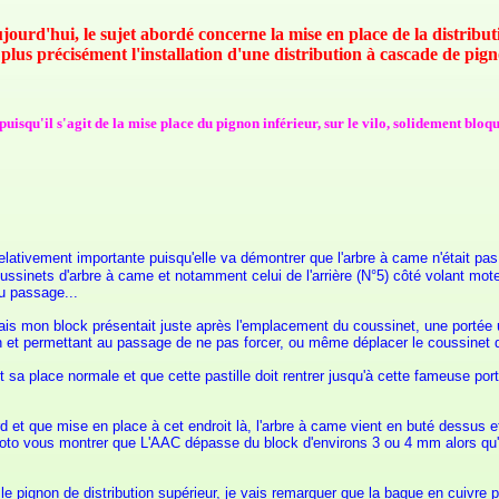
jourd'hui, le sujet abordé concerne la mise en place de la distribut
 plus précisément l'installation d'une distribution à cascade de pig
uisqu'il s'agit de la mise place du pignon inférieur, sur le vilo, solidement bloqu
st relativement importante puisqu'elle va démontrer que l'arbre à came n'était p
oussinets d'arbre à came et notamment celui de l'arrière (N°5) côté volant moteur
au passage...
ais mon block présentait juste après l'emplacement du coussinet, une portée
oin et permettant au passage de ne pas forcer, ou même déplacer le coussinet 
sa place normale et que cette pastille doit rentrer jusqu'à cette fameuse port
d et que mise en place à cet endroit là, l'arbre à came vient en buté dessus e
oto vous montrer que L'AAC dépasse du block d'environs 3 ou 4 mm alors qu'i
 le pignon de distribution supérieur, je vais remarquer que la bague en cuivre p