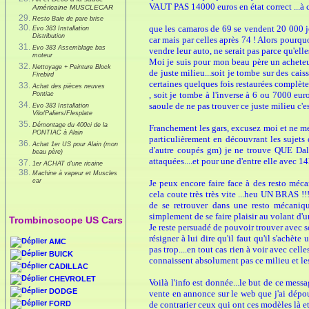
VAUT PAS 14000 euros en état correct ...à c
Américaine MUSCLECAR
Resto Baie de pare brise
que les camaros de 69 se vendent 20 000 je
Evo 383 Installation
Distribution
car mais par celles après 74 ! Alors pourqu
Evo 383 Assemblage bas
vendre leur auto, ne serait pas parce qu'ell
moteur
Moi je suis pour mon beau père un acheteur 
Nettoyage + Peinture Block
de juste milieu...soit je tombe sur des caiss
Firebird
certaines quelques fois restaurées complète
Achat des pièces neuves
, soit je tombe à l'inverse à 6 ou 7000 e
Pontiac
saoule de ne pas trouver ce juste milieu c'es
Evo 383 Installation
Vilo/Paliers/Flesplate
Démontage du 400ci de la
Franchement les gars, excusez moi et ne me
PONTIAC à Alain
particulièrement en découvrant les sujets 
Achat 1er US pour Alain (mon
d'autre coupés gm) je ne trouve QUE Dall
beau père)
attaquées....et pour une d'entre elle avec 14
1er ACHAT d'une ricaine
Machine à vapeur et Muscles
car
Je peux encore faire face à des resto méc
cela coute très très vite ...heu UN BRAS !
de se retrouver dans une resto mécaniqu
simplement de se faire plaisir au volant d'
Trombinoscope US Cars
Je reste persuadé de pouvoir trouver avec s
résigner à lui dire qu'il faut qu'il s'achè
AMC
pas trop....en tout cas rien à voir avec cell
BUICK
connaissent absolument pas ce milieu et les
CADILLAC
CHEVROLET
Voilà l'info est donnée...le but de ce mess
DODGE
vente en annonce sur le web que j'ai dépou
FORD
de contrarier ceux qui ont ces modèles là et 