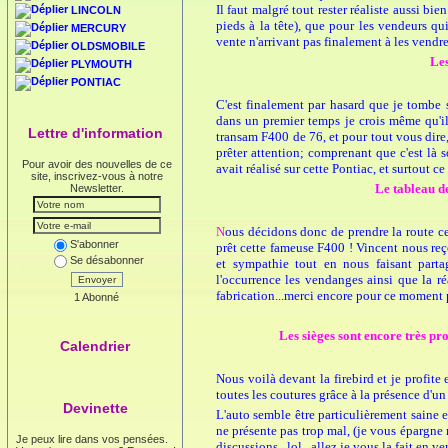
Il faut malgré tout rester réaliste aussi b
LINCOLN
pieds à la tête), que pour les vendeurs q
MERCURY
vente n'arrivant pas finalement à les vendre
OLDSMOBILE
Les
PLYMOUTH
PONTIAC
C'est finalement par hasard que je tombe 
dans un premier temps je crois même qu'il s
Lettre d'information
transam F400 de 76, et pour tout vous dire,
prêter attention; comprenant que c'est là so
Pour avoir des nouvelles de ce
avait réalisé sur cette Pontiac, et surtout ce
site, inscrivez-vous à notre
Le tableau de
Newsletter.
N
ous décidons donc de prendre la route ce
S'abonner
prêt cette fameuse F400 ! Vincent nous reço
Se désabonner
et sympathie tout en nous faisant parta
l'occurrence les vendanges ainsi que la r
Envoyer
fabrication...merci encore pour ce moment pr
1 Abonné
Les sièges sont encore très pr
Calendrier
Nous voilà devant la firebird et je profite
toutes les coutures grâce à la présence d'un
Devinette
L'auto semble être particulièrement saine e
ne présente pas trop mal, (je vous épargne mo
Je peux lire dans vos pensées.
discussions...lol...allez je vous la fait 