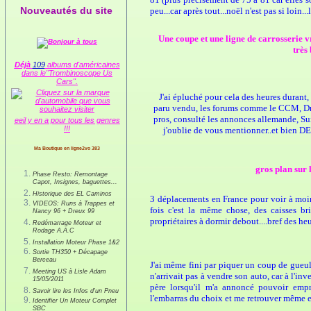
Nouveautés du site
peu...car après tout...noël n'est pas si loin...l
Une coupe et une ligne de carrosserie vra
très
Déjà
109
albums d'américaines
dans le"Trombinoscope Us
Cars".
J'ai épluché pour cela des heures durant,
paru vendu, les forums comme le CCM, Drea
pros, consulté les annonces allemande, Suis
eeil y en a pour tous les genres
!!!
j'oublie de vous mentionner..et bien 
Ma Boutique en ligne2vo 383
gros plan sur l
Phase Resto: Remontage
Capot, Insignes, baguettes...
Historique des EL Caminos
3 déplacements en France pour voir à moin
VIDEOS: Runs à Trappes et
fois c'est la même chose, des caisses bri
Nancy 96 + Dreux 99
propriétaires à dormir debout....bref des he
Redémarrage Moteur et
Rodage A.A.C
Installation Moteur Phase 1&2
Sortie TH350 + Décapage
Berceau
J'ai même fini par piquer un coup de gueul
Meeting US à Lisle Adam
n'arrivait pas à vendre son auto, car à l'i
15/05/2011
père lorsqu'il m'a annoncé pouvoir empru
Savoir lire les Infos d'un Pneu
l'embarras du choix et me retrouver même en
Identifier Un Moteur Complet
SBC