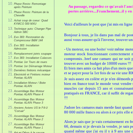
Phase Resto: Remontage
Au passage, regardez ce qu'avait l'anci
après Peinture
portes arrières....Franchement...il y en a
Phase Resto: Peinture de la
Chevelle
Achat coup de coeur: Quad
Voici d'ailleurs le post que j'ai mis en li
KYMCO 500 MXU
Technique auto: Changer Pipe
Admin SBC
Bonjour à tous, je lis dans pas mal de pos
Evo 383: Restoration du
aussi vous assurer qu'à l'inverse, trouver un
Compresseur B&M 144
Evo 383: Installation
- Un moteur, ou une boite/ voir même moteur
Admission
moteur stock fonctionnant correctement ma
Remplacement joints soupape
Evo 383: Installation Culasses
compromis...bref une camaro qui ne soit 
Pontiac 1er Tours de roues
trouver avec un budget de 10000 euros !!!
Pontiac 1er Démarrage Moteur
Et bien mes amis ca fait plus d'un mois que
Dernières finitions mécanique
et se payer pour la 1er fois de sa vie une 
Electricité et Finitions moteur
Pontiac ALAIN
Je suis assez en colère et je n'en démords 
Installation Moteur / Boite
bien en france tout le monde veut vendre s
Pontiac ALAIN
muscles car depuis 15 ans et connaissant
Assemblage Bas Moteur
pratiqués en FRANCE, car il suffit de reg
Pontiac ALAIN Phase 4
!!!
Assemblage Bas Moteur
Pontiac ALAIN Phase 3
J'adore les camaros mais merde faut quand
Anciens Avions US le F4-U
"Corsair"
80 000 mille francs ou alors à ce prix elle es
Assemblage Bas Moteur
Pontiac ALAIN Phase 2
Alors je sais que je vais certainement en 
Assemblage Bas Moteur
66, demain si je devais la vendre, je sais p
Pontiac ALAIN Phase 1
quand même que j'ai eu il y à 9 ans une 
Art et Déco à la sauce