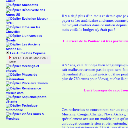
Coeur
Anecdotes
Découverte des
Autos US
Il y a déjà plus d'un mois et demie que je
Evolution Moteur
payer sa 1er américaine ancienne, comme qu
383ci
me voyant évoluer dans ce milieu depuis p
Infos sur les
mais voilà, le budget n'y était pas !
Chevelles
L'univers des
Quads
L'arrière de la Pontiac est très particuli
Les Anciens
Avions US
Les Autos Des Copains
1er US Car de Mon Beau
père
A 57 ans, cela fait déjà bien longtemps que 
Meetings et
sait malheureusement pas de quoi sera fait
photos
dépendant d'un budget précis qu'il ne peut 
Phases de
plus de 760 euros pour 33cvs), et c'est là q
restauration
Place aux Jeunes
Renaissance
Les 2 bossages de capot son
Muscle cars
Sequence photo
détente
Technique
Ces recherches se concentrent sur un coup
automobile
Mustang, Cougar, Charger, Nova, Galaxy, To
Vidéos Runs &
spécialement axé sur un modèle plus qu'un 
Meetings
un budget comme le sien et bien entendu, lo
81 (plus précisément de 75 à 81 car elles s