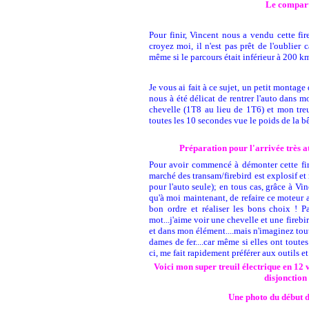
Le comparti
Pour finir, Vincent nous a vendu cette fi
croyez moi, il n'est pas prêt de l'oublier
même si le parcours était inférieur à 200 km
Je vous ai fait à ce sujet, un petit montag
nous à été délicat de rentrer l'auto dans mo
chevelle (1T8 au lieu de 1T6) et mon treu
toutes les 10 secondes vue le poids de la bê
Préparation pour l'arrivée très at
Pour avoir commencé à démonter cette fire
marché des transam/firebird est explosif et
pour l'auto seule); en tous cas, grâce à Vin
qu'à moi maintenant, de refaire ce moteur av
bon ordre et réaliser les bons choix ! 
mot...j'aime voir une chevelle et une firebi
et dans mon élément....mais n'imaginez tou
dames de fer....car même si elles ont toutes
ci, me fait rapidement préférer aux outils et
Voici mon super treuil électrique en 12 
disjonction 
Une photo du début d