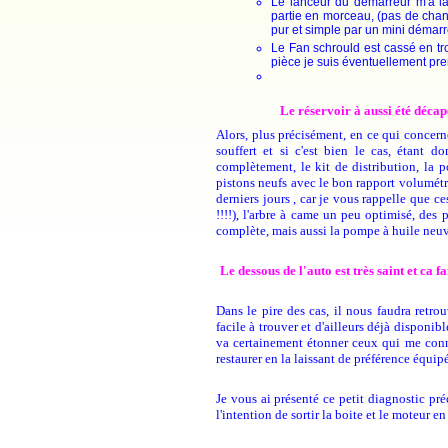
Le lanceur du démarreur m'a lâc
partie en morceau, (pas de chan
pur et simple par un mini démarre
Le Fan schrould est cassé en troi
pièce je suis éventuellement pre
Le réservoir à aussi été décapé
Alors, plus précisément, en ce qui concerne
souffert et si c'est bien le cas, étant 
complètement, le kit de distribution, la 
pistons neufs avec le bon rapport volumétr
derniers jours , car je vous rappelle que 
!!!!), l'arbre à came un peu optimisé, des 
complète, mais aussi la pompe à huile neuv
Le dessous de l'auto est très saint et ca 
Dans le pire des cas, il nous faudra retr
facile à trouver et d'ailleurs déjà disponib
va certainement étonner ceux qui me conna
restaurer en la laissant de préférence équ
Je vous ai présenté ce petit diagnostic pré
l'intention de sortir la boite et le moteur e