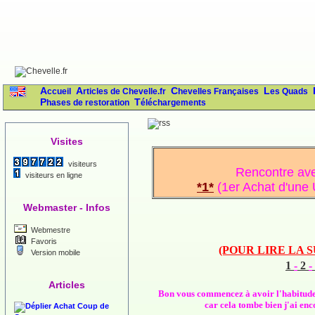
Accueil
Articles de Chevelle.fr
Chevelles Françaises
Les Quads
Phases de restoration
Téléchargements
Visites
visiteurs
Rencontre ave
visiteurs en ligne
*1*
(1er Achat d'une
Webmaster - Infos
Webmestre
Favoris
(POUR LIRE LA 
Version mobile
1
-
2
-
Articles
Bon vous commencez à avoir l'habitude 
car cela tombe bien j'ai enc
Achat Coup de