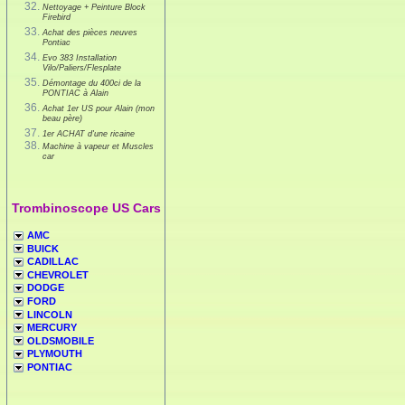
Nettoyage + Peinture Block
Firebird
Achat des pièces neuves
Pontiac
Evo 383 Installation
Vilo/Paliers/Flesplate
Démontage du 400ci de la
PONTIAC à Alain
Achat 1er US pour Alain (mon
beau père)
1er ACHAT d'une ricaine
Machine à vapeur et Muscles
car
Trombinoscope US Cars
AMC
BUICK
CADILLAC
CHEVROLET
DODGE
FORD
LINCOLN
MERCURY
OLDSMOBILE
PLYMOUTH
PONTIAC