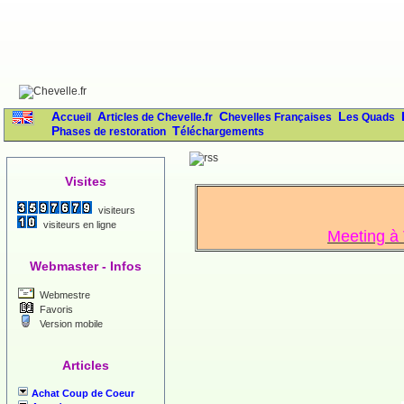
Accueil
Articles de Chevelle.fr
Chevelles Françaises
Les Quads
Phases de restoration
Téléchargements
Visites
visiteurs
visiteurs en ligne
Meeting à 
Webmaster - Infos
Webmestre
Favoris
Version mobile
Articles
Achat Coup de Coeur