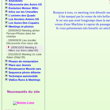
Anecdotes
Découverte des Autos US
Evolution Moteur 383ci
Infos sur les Chevelles
Bonjour à tous, ce meeting s'est déroulé su
L'univers des Quads
il fut marqué par la venue de très bell
Les Anciens Avions US
Je ne suis pas resté longtemps dans la me
Les Autos Des Copains
venue d'une Machine à vapeur de passage 
Meetings et photos
Je vous présenterais très bientôt cet arti
-
2009/09/20 Meeting aérien
Persan+Photos dans les
champs
-
2009/09/26 Lieu insolite:
Découverte d'un vieux silo
2009/10/03 Meeting à
Villers sur there (dépt 60)
-
2011/05/15 Meeting Us Lisle
Adam (Dépt 95)
Phases de restauration
Place aux Jeunes
Renaissance Muscle cars
Sequence photo détente
Technique automobile
Vidéos Runs & Meetings
Nouveautés du site