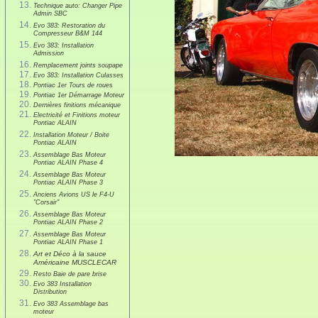
Technique auto: Changer Pipe
Admin SBC
Evo 383: Restoration du
Compresseur B&M 144
Evo 383: Installation
Admission
Remplacement joints soupape
Evo 383: Installation Culasses
Pontiac 1er Tours de roues
Pontiac 1er Démarrage Moteur
Dernières finitions mécanique
Electricité et Finitions moteur
Pontiac ALAIN
Installation Moteur / Boite
Pontiac ALAIN
Assemblage Bas Moteur
Pontiac ALAIN Phase 4
Assemblage Bas Moteur
Pontiac ALAIN Phase 3
Anciens Avions US le F4-U
"Corsair"
Assemblage Bas Moteur
Pontiac ALAIN Phase 2
Assemblage Bas Moteur
Pontiac ALAIN Phase 1
Art et Déco à la sauce
Américaine MUSCLECAR
Resto Baie de pare brise
Evo 383 Installation
Distribution
Evo 383 Assemblage bas
moteur