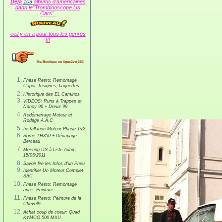
Déjà
109
albums d'américaines
dans le"Trombinoscope Us
Cars".
eeil y en a pour tous les genres
!!!
Ma Boutique en ligne2vo 383
Phase Resto: Remontage
Capot, Insignes, baguettes...
Historique des EL Caminos
VIDEOS: Runs à Trappes et
Nancy 96 + Dreux 99
Redémarrage Moteur et
Rodage A.A.C
Installation Moteur Phase 1&2
Sortie TH350 + Décapage
Berceau
Meeting US à Lisle Adam
15/05/2011
Savoir lire les Infos d'un Pneu
Identifier Un Moteur Complet
SBC
Phase Resto: Remontage
après Peinture
Phase Resto: Peinture de la
Chevelle
Achat coup de coeur: Quad
KYMCO 500 MXU