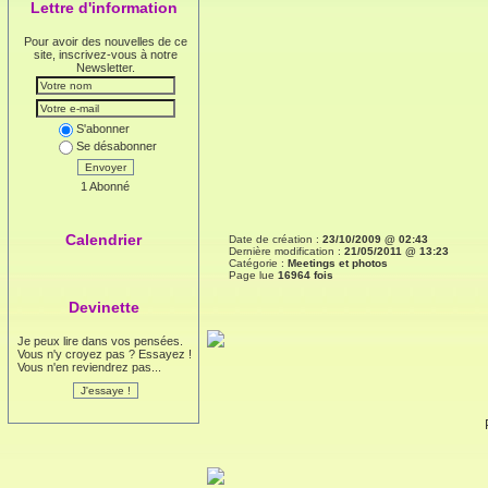
Lettre d'information
Pour avoir des nouvelles de ce
site, inscrivez-vous à notre
Newsletter.
S'abonner
Se désabonner
Envoyer
1 Abonné
Calendrier
Date de création :
23/10/2009 @ 02:43
Dernière modification :
21/05/2011 @ 13:23
Catégorie :
Meetings et photos
Page lue
16964 fois
Devinette
Je peux lire dans vos pensées.
Vous n'y croyez pas ? Essayez !
Vous n'en reviendrez pas...