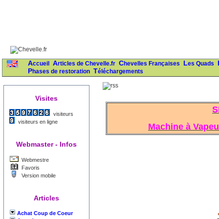
Accueil
Articles de Chevelle.fr
Chevelles Françaises
Les Quads
Phases de restoration
Téléchargements
Visites
S
visiteurs
visiteurs en ligne
Machine à Vapeur
Webmaster - Infos
Webmestre
Favoris
Version mobile
Articles
Achat Coup de Coeur