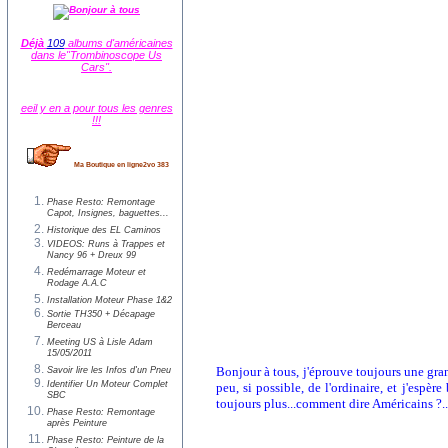
Déjà
109
albums d'américaines
dans le"Trombinoscope Us
Cars".
eeil y en a pour tous les genres
!!!
Ma Boutique en ligne2vo 383
Phase Resto: Remontage
Capot, Insignes, baguettes...
Historique des EL Caminos
VIDEOS: Runs à Trappes et
Nancy 96 + Dreux 99
Redémarrage Moteur et
Rodage A.A.C
Installation Moteur Phase 1&2
Sortie TH350 + Décapage
Berceau
Meeting US à Lisle Adam
15/05/2011
Bonjour à tous, j'éprouve toujours une gra
Savoir lire les Infos d'un Pneu
Identifier Un Moteur Complet
peu, si possible, de l'ordinaire, et j'espè
SBC
toujours plus...comment dire Américains ?...
Phase Resto: Remontage
après Peinture
Phase Resto: Peinture de la