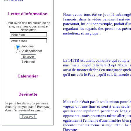
Lettre d'information
Nous avons tous été ce jour là submergés
François, dans la vidéo pendant l'arrivée 
Pour avoir des nouvelles de ce
parcourait, lui qui par exemple, parlait d'u
site, inscrivez-vous à notre
regardant les regards des personnes présen
Newsletter.
mélodieux et magique !
S'abonner
Se désabonner
Envoyer
La 141TB est une locomotive qui compte d'
1 Abonné
machine au dépôt d'Achère (Dépt 78) dans 
aussi de monter dedans en imaginant quelque
qu'il me voit le Papy ...qu'il soit là...merd
Calendrier
Devinette
Mais cela n'était pas la seule raison pour 
Je peux lire dans vos pensées.
vapeur ont une âme et sont à elles seule
Vous n'y croyez pas ? Essayez !
Vous n'en reviendrez pas...
qu'elles ont représenté pendant ce long co
opposants...nous pourrions même aller jusq
également à l'ennemie d'une manière bien pl
incontournables même si aujourd'hui la 
l'histoire...