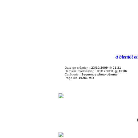
à bientôt e
Date de création :
23/10/2009 @ 01:21
Dernière modification :
01/12/2011 @ 15:36
Catégorie :
Sequence photo détente
Page lue
19251 fois