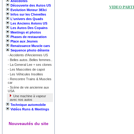
Anecdotes
Découverte des Autos US
VIDEO PARTI
Evolution Moteur 383ci
Infos sur les Chevelles
L'univers des Quads
Les Anciens Avions US
Les Autos Des Copains
Meetings et photos
Phases de restauration
Place aux Jeunes
Renaissance Muscle cars
Sequence photo détente
-
Accidents d'Anciennes US
-
Belles autos..Belles femmes..
-
La General Lee + ses clones
-
Les Mascottes de capot
-
Les Véhicules Insolites
-
Rencontre Trains & Muscles
car
-
Scène de vie ancienne aux
USA
Une machine à vapeur
avec nos autos
Technique automobile
Vidéos Runs & Meetings
Nouveautés du site