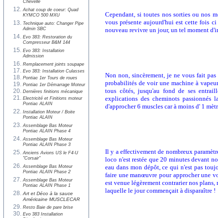
Chevelle
Achat coup de coeur: Quad
Cependant, si toutes nos sorties ou nos me
KYMCO 500 MXU
vous présente aujourd'hui est cette fois c
Technique auto: Changer Pipe
Admin SBC
nouveau revivre un jour, un tel moment d'in
Evo 383: Restoration du
Compresseur B&M 144
Evo 383: Installation
Admission
Remplacement joints soupape
Evo 383: Installation Culasses
Non non, sincèrement, je ne vous fait pas u
Pontiac 1er Tours de roues
probabilités de voir une machine à vapeur 
Pontiac 1er Démarrage Moteur
tous côtés, jusqu'au fond de ses entraill
Dernières finitions mécanique
explications des cheminots passionnés l
Electricité et Finitions moteur
Pontiac ALAIN
d'approcher 6 muscles car à moins d' 1 mètre
Installation Moteur / Boite
Pontiac ALAIN
Assemblage Bas Moteur
Pontiac ALAIN Phase 4
Assemblage Bas Moteur
Pontiac ALAIN Phase 3
Il y a effectivement de nombreux paramètre
Anciens Avions US le F4-U
"Corsair"
loco n'est restée que 20 minutes devant no
eau dans mon dépôt, ce qui n'est pas toujou
Assemblage Bas Moteur
Pontiac ALAIN Phase 2
faire une manœuvre pour approcher une voie
Assemblage Bas Moteur
est venue légèrement contrarier nos plans,
Pontiac ALAIN Phase 1
laquelle le jour commençait à disparaître !
Art et Déco à la sauce
Américaine MUSCLECAR
Resto Baie de pare brise
Evo 383 Installation