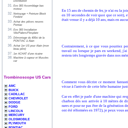
Distribution
Evo 383 Assemblage bas
moteur
En 15 ans de chemin de fer, je n'ai eu la j
Nettoyage + Peinture Block
en 10 secondes de voir quoi que ce soit), 
Firebird
était venue il y a déjà 10 ans, mais en aucu
Achat des pièces neuves
Pontiac
Evo 383 Installation
Vilo/Paliers/Flesplate
Démontage du 400ci de la
PONTIAC à Alain
Contrairement, à ce que vous pourriez pen
Achat 1er US pour Alain (mon
beau père)
travail ou lorsque je pars en weekend, j'a
1er ACHAT d'une ricaine
restera très longtemps gravée dans nos mém
Machine à vapeur et Muscles
car
Trombinoscope US Cars
Comment vous décrire ce moment fantastiq
AMC
vécue à l'arrivée de cette bête humaine jus
BUICK
CADILLAC
Car en effet je parle d'une machine qui resp
CHEVROLET
charbon dés son arrivée à 10 mètres de di
DODGE
rares et pour ne pas être de la génération d
FORD
ont été réformées en 1972), je peux vous as
LINCOLN
MERCURY
OLDSMOBILE
PLYMOUTH
PONTIAC