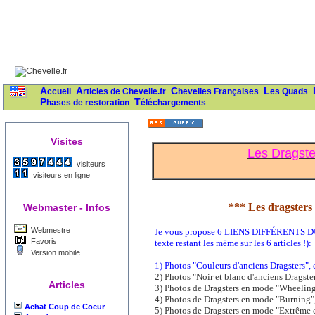
Accueil
Articles de Chevelle.fr
Chevelles Françaises
Les Quads
Phases de restoration
Téléchargements
Visites
Les Dragste
visiteurs
visiteurs en ligne
*** Les dragsters 
Webmaster - Infos
Webmestre
Je vous propose 6 LIENS DIFFÉRENTS 
Favoris
texte restant les même sur les 6 articles !):
Version mobile
1) Photos "Couleurs d'anciens Dragsters", et
2) Photos "Noir et blanc d'anciens Dragste
Articles
3) Photos de Dragsters en mode "Wheelin
4) Photos de Dragsters en mode "Burning"
Achat Coup de Coeur
5) Photos de Dragsters en mode "Extrême 