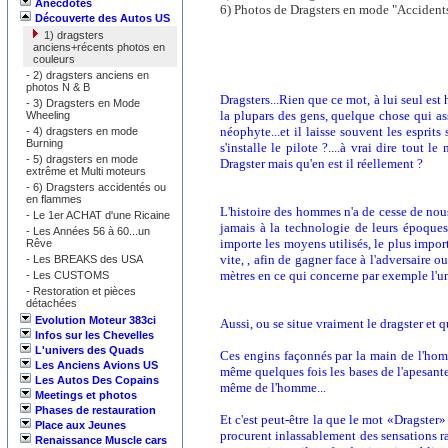
Anecdotes
6) Photos de Dragsters en mode "Accident
Découverte des Autos US
1) dragsters
anciens+récents photos en
couleurs
-
2) dragsters anciens en
photos N & B
Dragsters...Rien que ce mot, à lui seul est
-
3) Dragsters en Mode
la plupars des gens, quelque chose qui as
Wheeling
néophyte...et il laisse souvent les esprit
-
4) dragsters en mode
Burning
s'installe le pilote ?....à vrai dire tout
-
5) dragsters en mode
Dragster mais qu'en est il réellement ?
extrême et Multi moteurs
-
6) Dragsters accidentés ou
en flammes
L'histoire des hommes n'a de cesse de nou
-
Le 1er ACHAT d'une Ricaine
jamais à la technologie de leurs époques 
-
Les Années 56 à 60...un
importe les moyens utilisés, le plus impor
Rêve
vite, , afin de gagner face à l'adversaire
-
Les BREAKS des USA
mètres en ce qui concerne par exemple l'un
-
Les CUSTOMS
-
Restoration et pièces
détachées
Evolution Moteur 383ci
Aussi, ou se situe vraiment le dragster et qu
Infos sur les Chevelles
L'univers des Quads
Ces engins façonnés par la main de l'homm
Les Anciens Avions US
même quelques fois les bases de l'apesanteur
Les Autos Des Copains
même de l'homme...
Meetings et photos
Phases de restauration
Et c'est peut-être la que le mot «Dragster»
Place aux Jeunes
procurent inlassablement des sensations ra
Renaissance Muscle cars