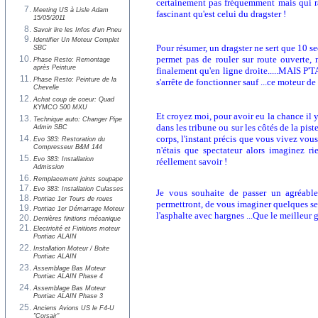
certainement pas fréquemment mais qui r
Meeting US à Lisle Adam
fascinant qu'est celui du dragster !
15/05/2011
Savoir lire les Infos d'un Pneu
Identifier Un Moteur Complet
Pour résumer, un dragster ne sert que 10 se
SBC
permet pas de rouler sur route ouverte, 
Phase Resto: Remontage
après Peinture
finalement qu'en ligne droite.....MAIS 
Phase Resto: Peinture de la
s'arrête de fonctionner sauf ...ce moteur de 
Chevelle
Achat coup de coeur: Quad
KYMCO 500 MXU
Et croyez moi, pour avoir eu la chance il 
Technique auto: Changer Pipe
dans les tribune ou sur les côtés de la pis
Admin SBC
corps, l'instant précis que vous vivez vous
Evo 383: Restoration du
Compresseur B&M 144
n'étais que spectateur alors imaginez rie
Evo 383: Installation
réellement savoir !
Admission
Remplacement joints soupape
Evo 383: Installation Culasses
Je vous souhaite de passer un agréable
Pontiac 1er Tours de roues
permettront, de vous imaginer quelques sec
Pontiac 1er Démarrage Moteur
l'asphalte avec hargnes ...Que le meilleur 
Dernières finitions mécanique
Electricité et Finitions moteur
Pontiac ALAIN
Installation Moteur / Boite
Pontiac ALAIN
Assemblage Bas Moteur
Pontiac ALAIN Phase 4
Assemblage Bas Moteur
Pontiac ALAIN Phase 3
Anciens Avions US le F4-U
"Corsair"