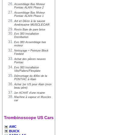
Assemblage Bas Moteur
Pontiac ALAIN Phase 2
Assemblage Bas Moteur
Pontiac ALAIN Phase 1
Art et Déco à la sauce
Américaine MUSCLECAR
Resto Baie de pare brise
Evo 383 Installation
Distribution
Evo 383 Assemblage bas
moteur
Nettoyage + Peinture Block
Firebird
Achat des pièces neuves
Pontiac
Evo 383 Installation
Vilo/Paliers/Flesplate
Démontage du 400ci de la
PONTIAC à Alain
Achat 1er US pour Alain (mon
beau père)
1er ACHAT d'une ricaine
Machine à vapeur et Muscles
car
Trombinoscope US Cars
AMC
BUICK