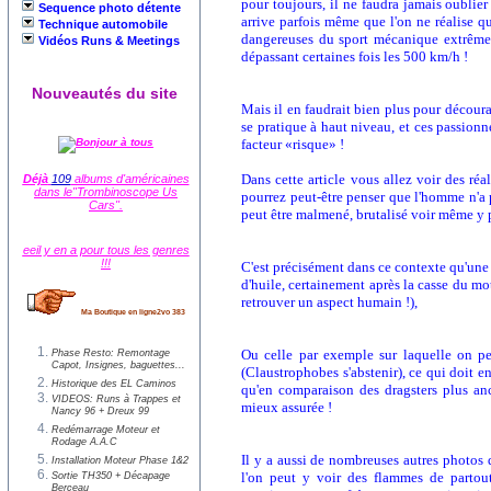
pour toujours, il ne faudra jamais oublier
Sequence photo détente
arrive parfois même que l'on ne réalise qu'
Technique automobile
dangereuses du sport mécanique extrême e
Vidéos Runs & Meetings
dépassant certaines fois les 500 km/h !
Nouveautés du site
Mais il en faudrait bien plus pour découra
se pratique à haut niveau, et ces passionn
facteur «risque» !
Dans cette article vous allez voir des réa
Déjà
109
albums d'américaines
dans le"Trombinoscope Us
pourrez peut-être penser que l'homme n'a 
Cars".
peut être malmené, brutalisé voir même y p
eeil y en a pour tous les genres
!!!
C'est précisément dans ce contexte qu'une
d'huile, certainement après la casse du mot
retrouver un aspect humain !),
Ma Boutique en ligne2vo 383
Ou celle par exemple sur laquelle on peu
Phase Resto: Remontage
Capot, Insignes, baguettes...
(Claustrophobes s'abstenir), ce qui doit en
Historique des EL Caminos
qu'en comparaison des dragsters plus anci
VIDEOS: Runs à Trappes et
mieux assurée !
Nancy 96 + Dreux 99
Redémarrage Moteur et
Rodage A.A.C
Il y a aussi de nombreuses autres photos 
Installation Moteur Phase 1&2
l'on peut y voir des flammes de partout,
Sortie TH350 + Décapage
Berceau