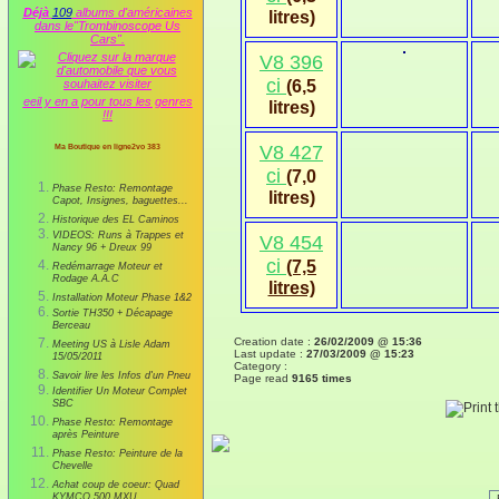
Déjà
109
albums d'américaines
litres)
dans le"Trombinoscope Us
Cars".
V8 396
ci
(6,5
eeil y en a pour tous les genres
litres)
!!!
Ma Boutique en ligne2vo 383
V8 427
ci
(7,0
Phase Resto: Remontage
litres)
Capot, Insignes, baguettes...
Historique des EL Caminos
VIDEOS: Runs à Trappes et
V8 454
Nancy 96 + Dreux 99
ci
(7,5
Redémarrage Moteur et
Rodage A.A.C
litres)
Installation Moteur Phase 1&2
Sortie TH350 + Décapage
Berceau
Creation date :
26/02/2009 @ 15:36
Meeting US à Lisle Adam
Last update :
27/03/2009 @ 15:23
15/05/2011
Category :
Savoir lire les Infos d'un Pneu
Page read
9165 times
Identifier Un Moteur Complet
SBC
Phase Resto: Remontage
après Peinture
Phase Resto: Peinture de la
Chevelle
Achat coup de coeur: Quad
KYMCO 500 MXU