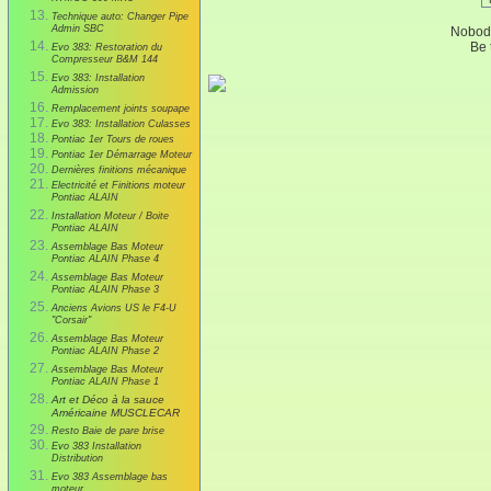
Technique auto: Changer Pipe
Admin SBC
Nobody
Be t
Evo 383: Restoration du
Compresseur B&M 144
Evo 383: Installation
Admission
Remplacement joints soupape
Evo 383: Installation Culasses
Pontiac 1er Tours de roues
Pontiac 1er Démarrage Moteur
Dernières finitions mécanique
Electricité et Finitions moteur
Pontiac ALAIN
Installation Moteur / Boite
Pontiac ALAIN
Assemblage Bas Moteur
Pontiac ALAIN Phase 4
Assemblage Bas Moteur
Pontiac ALAIN Phase 3
Anciens Avions US le F4-U
"Corsair"
Assemblage Bas Moteur
Pontiac ALAIN Phase 2
Assemblage Bas Moteur
Pontiac ALAIN Phase 1
Art et Déco à la sauce
Américaine MUSCLECAR
Resto Baie de pare brise
Evo 383 Installation
Distribution
Evo 383 Assemblage bas
moteur