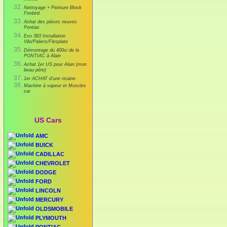
Nettoyage + Peinture Block
Firebird
Achat des pièces neuves
Pontiac
Evo 383 Installation
Vilo/Paliers/Flesplate
Démontage du 400ci de la
PONTIAC à Alain
Achat 1er US pour Alain (mon
beau père)
1er ACHAT d'une ricaine
Machine à vapeur et Muscles
car
US Cars
AMC
BUICK
CADILLAC
CHEVROLET
DODGE
FORD
LINCOLN
MERCURY
OLDSMOBILE
PLYMOUTH
PONTIAC