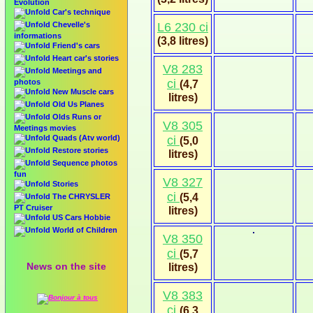
Evolution
Car's technique
Chevelle's
L6 230 ci
informations
(3,8 litres)
Friend's cars
Heart car's stories
V8 283
Meetings and
ci
photos
(4,7
New Muscle cars
litres)
Old Us Planes
Olds Runs or
V8 305
Meetings movies
Quads (Atv world)
ci
(5,0
Restore stories
litres)
Sequence photos
fun
V8 327
Stories
ci
(5,4
The CHRYSLER
PT Cruiser
litres)
US Cars Hobbie
World of Children
V8 350
ci
(5,7
News on the site
litres)
V8 383
ci
(6,3