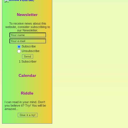
Newsletter
To receive news about this
website, consider subscribing to
our Newsletter.
Subscribe
Unsubscribe
Send
1 Subscriber
Calendar
Riddle
I can read in your mind. Don't
you believe it? Try! You will be
amazed...