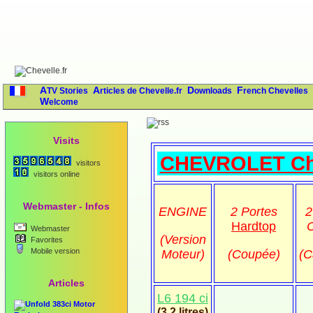
ATV Stories
Articles de Chevelle.fr
Downloads
French Chevelles
Welcome
Visits
CHEVROLET Che
visitors
visitors online
Webmaster - Infos
ENGINE
2 Portes
2
Hardtop
Webmaster
(Version
Favorites
Mobile version
Moteur)
(Coupée)
(C
Articles
L6 194 ci
383ci Motor
(3,2 litres)