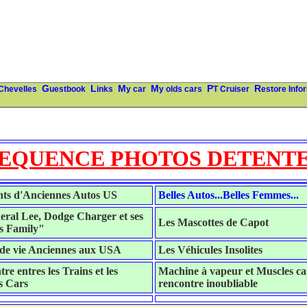
 Chevelles
Guestbook
Links
My car
My olds cars
PT Cruiser
Restore Info
EQUENCE PHOTOS DETENT
nts d'Anciennes Autos US
Belles Autos...Belles Femmes...
ral Lee, Dodge Charger et ses
Les Mascottes de Capot
s Family"
 de vie Anciennes aux USA
Les Véhicules Insolites
re entres les Trains et les
Machine à vapeur et Muscles ca
s Cars
rencontre inoubliable