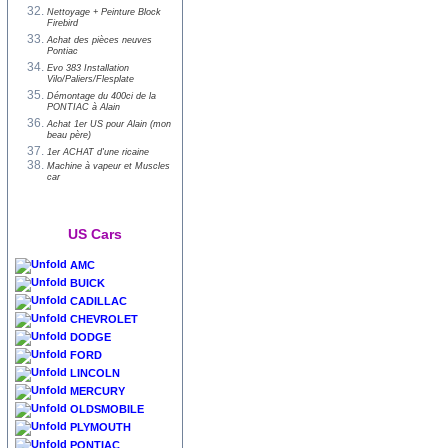
Nettoyage + Peinture Block
Firebird
Achat des pièces neuves
Pontiac
Evo 383 Installation
Vilo/Paliers/Flesplate
Démontage du 400ci de la
PONTIAC à Alain
Achat 1er US pour Alain (mon
beau père)
1er ACHAT d'une ricaine
Machine à vapeur et Muscles
car
US Cars
AMC
BUICK
CADILLAC
CHEVROLET
DODGE
FORD
LINCOLN
MERCURY
OLDSMOBILE
PLYMOUTH
PONTIAC