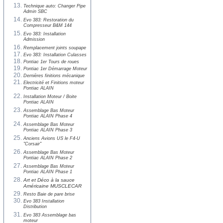
Technique auto: Changer Pipe
Admin SBC
Evo 383: Restoration du
Compresseur B&M 144
Evo 383: Installation
Admission
Remplacement joints soupape
Evo 383: Installation Culasses
Pontiac 1er Tours de roues
Pontiac 1er Démarrage Moteur
Dernières finitions mécanique
Electricité et Finitions moteur
Pontiac ALAIN
Installation Moteur / Boite
Pontiac ALAIN
Assemblage Bas Moteur
Pontiac ALAIN Phase 4
Assemblage Bas Moteur
Pontiac ALAIN Phase 3
Anciens Avions US le F4-U
"Corsair"
Assemblage Bas Moteur
Pontiac ALAIN Phase 2
Assemblage Bas Moteur
Pontiac ALAIN Phase 1
Art et Déco à la sauce
Américaine MUSCLECAR
Resto Baie de pare brise
Evo 383 Installation
Distribution
Evo 383 Assemblage bas
moteur