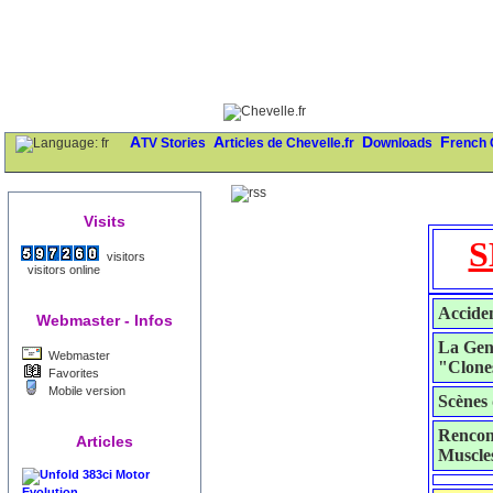
ATV Stories
Articles de Chevelle.fr
Downloads
French
Visits
S
visitors
visitors online
Accide
Webmaster - Infos
La Gene
Webmaster
"Clone
Favorites
Mobile version
Scènes
Rencont
Articles
Muscle
383ci Motor
Evolution