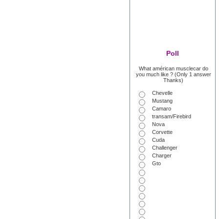
Poll
What américan musclecar do
you much like ? (Only 1 answer
Thanks)
Chevelle
Mustang
Camaro
transam/Firebird
Nova
Corvette
Cuda
Challenger
Charger
Gto