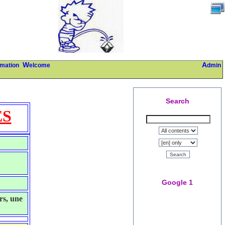
rmation
Welcome
Admin
Search
ES
Search
Google 1
rs, une