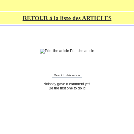
RETOUR à la liste des ARTICLES
Print the article
React to this article
Nobody gave a comment yet.
Be the first one to do it!