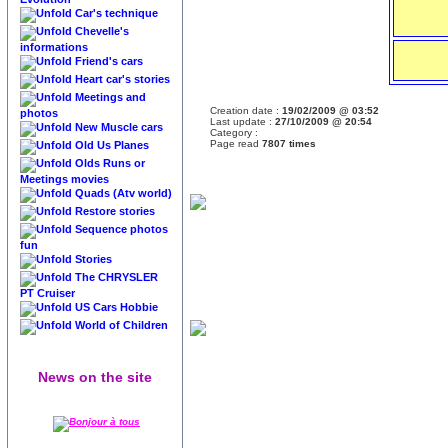
Car's technique
Chevelle's
informations
Friend's cars
Heart car's stories
Meetings and
Creation date :
19/02/2009 @ 03:52
photos
Last update :
27/10/2009 @ 20:54
New Muscle cars
Category :
Page read
7807 times
Old Us Planes
Olds Runs or
Meetings movies
Quads (Atv world)
Restore stories
Sequence photos
fun
Stories
The CHRYSLER
PT Cruiser
US Cars Hobbie
World of Children
News on the site