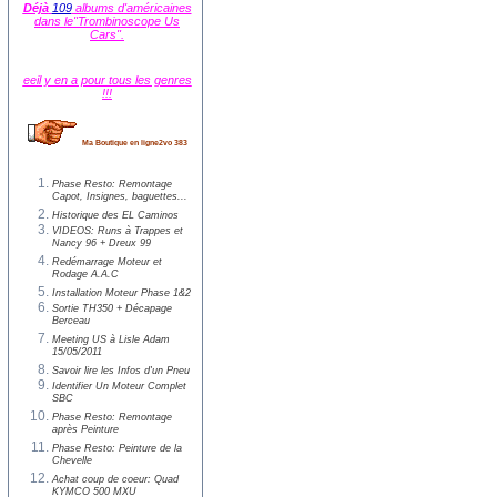
Déjà
109
albums d'américaines
dans le"Trombinoscope Us
Cars".
eeil y en a pour tous les genres
!!!
Ma Boutique en ligne2vo 383
Phase Resto: Remontage
Capot, Insignes, baguettes...
Historique des EL Caminos
VIDEOS: Runs à Trappes et
Nancy 96 + Dreux 99
Redémarrage Moteur et
Rodage A.A.C
Installation Moteur Phase 1&2
Sortie TH350 + Décapage
Berceau
Meeting US à Lisle Adam
15/05/2011
Savoir lire les Infos d'un Pneu
Identifier Un Moteur Complet
SBC
Phase Resto: Remontage
après Peinture
Phase Resto: Peinture de la
Chevelle
Achat coup de coeur: Quad
KYMCO 500 MXU