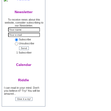
Newsletter
To receive news about this
website, consider subscribing to
our Newsletter.
Subscribe
Unsubscribe
Send
1 Subscriber
Calendar
Riddle
I can read in your mind. Don't
you believe it? Try! You will be
amazed...