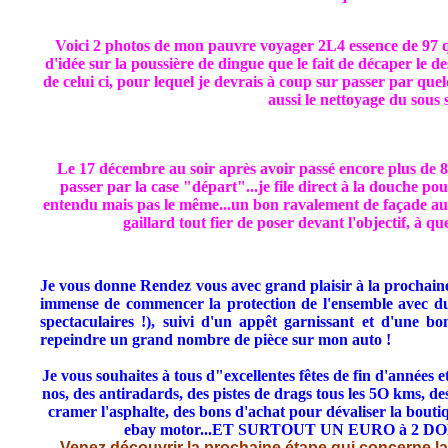
Voici 2 photos de mon pauvre voyager 2L4 essence de 97 qu
d'idée sur la poussière de dingue que le fait de décaper le d
de celui ci, pour lequel je devrais à coup sur passer par qu
aussi le nettoyage du sous 
Le 17 décembre au soir après avoir passé encore plus de 8 
passer par la case "départ"...je file direct à la douche 
entendu mais pas le même...un bon ravalement de façade au 
gaillard tout fier de poser devant l'objectif, à que
Je vous donne Rendez vous avec grand plaisir à la prochaine é
immense de commencer la protection de l'ensemble avec du f
spectaculaires !), suivi d'un appêt garnissant et d'une bon
repeindre un grand nombre de pièce sur mon auto !
Je vous souhaites à tous d"excellentes fêtes de fin d'années e
nos, des antiradards, des pistes de drags tous les 5O kms, d
cramer l'asphalte, des bons d'achat pour dévaliser la 
ebay motor...ET SURTOUT UN EURO à 2 DOLLARS
Venez découvrir la prochaine étape qui concerne la 