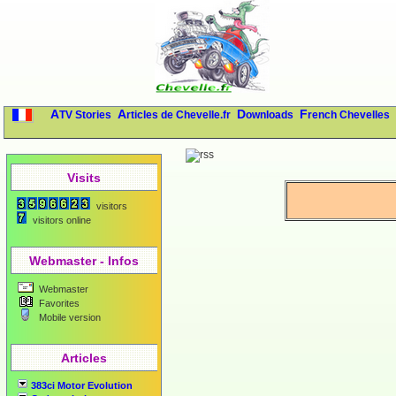
ATV Stories
Articles de Chevelle.fr
Downloads
French Chevelles
Visits
visitors
visitors online
Webmaster - Infos
Webmaster
Favorites
Mobile version
Articles
383ci Motor Evolution