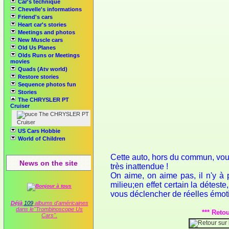
Car's technique
Chevelle's informations
Friend's cars
Heart car's stories
Meetings and photos
New Muscle cars
Old Us Planes
Olds Runs or Meetings
movies
Quads (Atv world)
Restore stories
Sequence photos fun
Stories
The CHRYSLER PT
Cruiser
The CHRYSLER PT
Cruiser
US Cars Hobbie
World of Children
Cette auto, hors du commun, vous
News on the site
très inattendue !
On aime, on aime pas, il n'y à 
milieu;en effet certain la détest
vous déclencher de réelles émoti
Déjà
109
albums d'américaines
dans le"Trombinoscope Us
*** Reto
Cars".