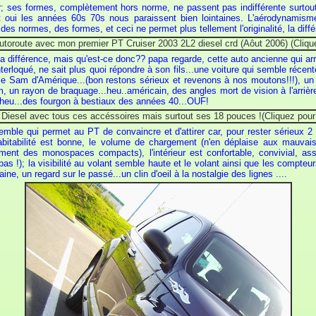
uer; ses formes, complètement hors norme, ne passent pas indifférente surtou
t oui les années 60s 70s nous paraissent bien lointaines. L'aérodynamisme
des normes, des formes, et ceci ne permet plus tellement l'originalité, la différ
 différence, mais qu'est-ce donc?? papa regarde, cette auto ancienne qui arr
 interloqué, ne sait plus quoi répondre à son fils...une voiture qui semble réc
ncle Sam d'Amérique...(bon restons sérieux et revenons à nos moutons!!!), u
un rayon de braquage...heu..américain, des angles mort de vision à l'arrière
..heu...des fourgon à bestiaux des années 40...OUF!
mble qui permet au PT de convaincre et d'attirer car, pour rester sérieux 2 m
habitabilité est bonne, le volume de chargement (n'en déplaise aux mauvais
ment des monospaces compacts), l'intérieur est confortable, convivial, a
pas !); la visibilité au volant semble haute et le volant ainsi que les compteu
e, un regard sur le passé...un clin d'oeil à la nostalgie des lignes ....