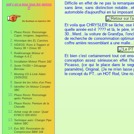
Difficile en effet de ne pas la remarq
eeil y en a pour tous les genres
sans âme, sans distinction notable...e
!!!
automobile d'aujourd'hui en lui imposant 
Ma Boutique en ligne2vo 383
Et voila que CHRYSLER se lâche, ose la
quelle année est-il ???? et là, le père,
Phase Resto: Remontage
30...Merd...la voiture de Grand'pa, l'o
Capot, Insignes, baguettes...
de recherche de consommation optimum, 
Historique des EL Caminos
coffre arrière ressemblant a une malle.
VIDEOS: Runs à Trappes et
Nancy 96 + Dreux 99
Redémarrage Moteur et
Et bien c'est certainement tout cet ense
Rodage A.A.C
conception assez sérieuse;en effet l'
Installation Moteur Phase 1&2
Picasso, (ce qui le place dans le seg
Sortie TH350 + Décapage
paramètre), Original, (Je ne m'en lasse 
Berceau
le concept du PT...un HOT Rod, Une ricain
Meeting US à Lisle Adam
15/05/2011
Savoir lire les Infos d'un Pneu
Identifier Un Moteur Complet
SBC
Phase Resto: Remontage
après Peinture
Phase Resto: Peinture de la
Chevelle
Achat coup de coeur: Quad
KYMCO 500 MXU
Technique auto: Changer Pipe
Admin SBC
Evo 383: Restoration du
Compresseur B&M 144