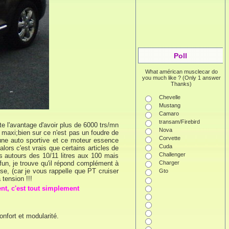
Poll
What américan musclecar do
you much like ? (Only 1 answer
Thanks)
Chevelle
Mustang
Camaro
transam/Firebird
e l'avantage d'avoir plus de 6000 trs/mn
Nova
e maxi;bien sur ce n'est pas un foudre de
Corvette
 une auto sportive et ce moteur essence
Cuda
ors c'est vrais que certains articles de
Challenger
s autours des 10/11 litres aux 100 mais
Charger
e fun, je trouve qu'il répond complément à
se, (car je vous rappelle que PT cruiser
Gto
 tension !!!
nt, c'est tout simplement
onfort et modularité.