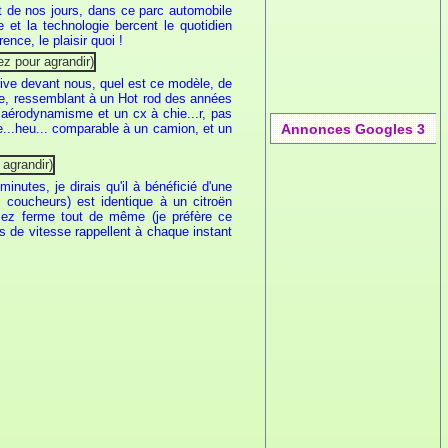
t de nos jours, dans ce parc automobile
 et la technologie bercent le quotidien
ence, le plaisir quoi !
ive devant nous, quel est ce modèle, de
ente, ressemblant à un Hot rod des années
n aérodynamisme et un cx à chie...r, pas
Annonces Googles 3
...heu... comparable à un camion, et un
inutes, je dirais qu'il à bénéficié d'une
 coucheurs) est identique à un citroën
ssez ferme tout de même (je préfère ce
rs de vitesse rappellent à chaque instant