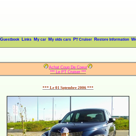
Guestbook
Links
My car
My olds cars
PT Cruiser
Restore Information
Achat Coup De Coeur
*** Le PT Cruiser ***
*** Le 01 Sptembre 2006 ***