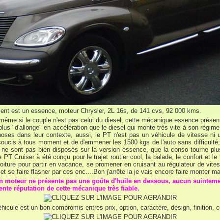
ent est un essence, moteur Chrysler, 2L 16s, de 141 cvs, 92 000 kms.
t même si le couple n'est pas celui du diesel, cette mécanique essence présent
lus "d'allonge" en accélération que le diesel qui monte très vite à son régim
choses dans leur contexte, aussi, le PT n'est pas un véhicule de vitesse ni
cis à tous moment et de d'emmener les 1500 kgs de l'auto sans difficulté;al
e ne sont pas bien disposés sur la version essence, que la conso tourne plu
 PT Cruiser à été conçu pour le trajet routier cool, la balade, le confort et l
oiture pour partir en vacance, se promener en cruisant au régulateur de vites
et se faire flasher par ces enc....Bon j'arrête la je vais encore faire monter ma
on moteur ne présente pas une goûte d'huile en dessous, aucun suinteme
lente réputation de cette mécanique très fiable.
icule est un bon compromis entres prix, option, caractère, design, finition, c