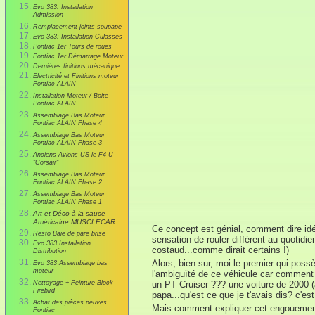
Evo 383: Installation
Admission
Remplacement joints soupape
Evo 383: Installation Culasses
Pontiac 1er Tours de roues
Pontiac 1er Démarrage Moteur
Dernières finitions mécanique
Electricité et Finitions moteur
Pontiac ALAIN
Installation Moteur / Boite
Pontiac ALAIN
Assemblage Bas Moteur
Pontiac ALAIN Phase 4
Assemblage Bas Moteur
Pontiac ALAIN Phase 3
Anciens Avions US le F4-U
"Corsair"
Assemblage Bas Moteur
Pontiac ALAIN Phase 2
Assemblage Bas Moteur
Pontiac ALAIN Phase 1
Art et Déco à la sauce
Américaine MUSCLECAR
Ce concept est génial, comment dire idéa
Resto Baie de pare brise
sensation de rouler différent au quotidie
Evo 383 Installation
costaud...comme dirait certains !)
Distribution
Alors, bien sur, moi le premier qui pos
Evo 383 Assemblage bas
moteur
l'ambiguïté de ce véhicule car comment
Nettoyage + Peinture Block
un PT Cruiser ??? une voiture de 2000 (
Firebird
papa...qu'est ce que je t'avais dis? c'e
Achat des pièces neuves
Mais comment expliquer cet engouement 
Pontiac