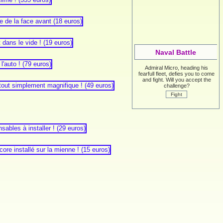
Naval Battle
Admiral Micro, heading his
fearfull fleet, defies you to come
and fight. Will you accept the
challenge?