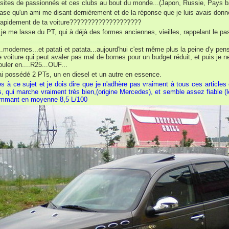
s sites de passionnés et ces clubs au bout du monde...(Japon, Russie, Pays b
se qu'un ami me disant dernièrement et de la réponse que je luis avais donn
r rapidement de ta voiture????????????????????
e me lasse du PT, qui à déjà des formes anciennes, vieilles, rappelant le pass
modernes...et patati et patata...aujourd'hui c'est même plus la peine d'y penser
voiture qui peut avaler pas mal de bornes pour un budget réduit, et puis je ne
ouler en....R25...OUF...
'ai possédé 2 PTs, un en diesel et un autre en essence.
 à ce sujet et je dois dire que je n'adhère pas vraiment à tous ces articles 
, qui marche vraiment très bien,(origine Mercedes), et semble assez fiable 
sommant en moyenne 8,5 L/100