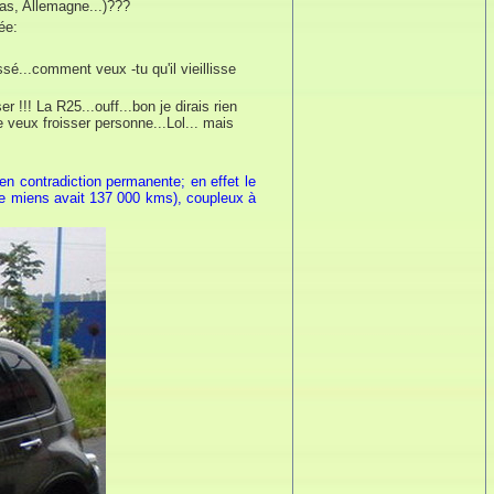
as, Allemagne...)???
ée:
é...comment veux -tu qu'il vieillisse
 !!! La R25...ouff...bon je dirais rien
 veux froisser personne...Lol... mais
en contradiction permanente; en effet le
(le miens avait 137 000 kms), coupleux à