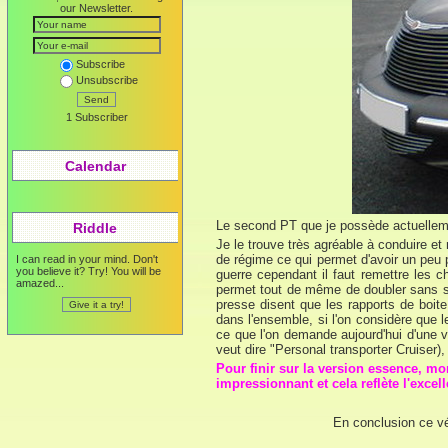
our Newsletter.
Subscribe
Unsubscribe
Send
1 Subscriber
Calendar
Le second PT que je possède actuellem
Riddle
Je le trouve très agréable à conduire e
de régime ce qui permet d'avoir un peu p
I can read in your mind. Don't
you believe it? Try! You will be
guerre cependant il faut remettre les 
amazed...
permet tout de même de doubler sans sou
presse disent que les rapports de boit
dans l'ensemble, si l'on considère que le
ce que l'on demande aujourd'hui d'une v
veut dire "Personal transporter Cruiser), 
Pour finir sur la version essence, m
impressionnant et cela reflète l'excel
En conclusion ce véh