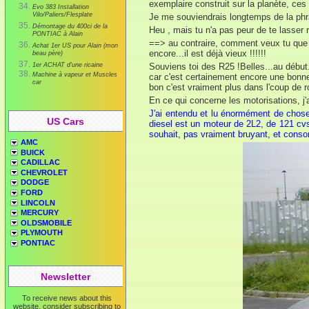
exemplaire construit sur la planète, ce
Evo 383 Installation
Vilo/Paliers/Flesplate
Je me souviendrais longtemps de la phra
Démontage du 400ci de la
Heu , mais tu n'a pas peur de te lasse
PONTIAC à Alain
==> au contraire, comment veux tu que j
Achat 1er US pour Alain (mon
encore...il est déjà vieux !!!!!!
beau père)
1er ACHAT d'une ricaine
Souviens toi des R25 !Belles...au début..
Machine à vapeur et Muscles
car c'est certainement encore une bonne 
car
bon c'est vraiment plus dans l'coup de r
En ce qui concerne les motorisations, j
J'ai entendu et lu énormément de choses
US Cars
diesel est un moteur de 2L2, de 121 cvs
souhait, pas vraiment bruyant, et con
AMC
BUICK
CADILLAC
CHEVROLET
DODGE
FORD
LINCOLN
MERCURY
OLDSMOBILE
PLYMOUTH
PONTIAC
Newsletter
To receive news about this
website, consider subscribing to