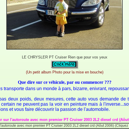
LE CHRYSLER PT Cruiser Rien que pour vos yeux
(Un petit album Photo pour la mise en bouche)
Que dire sur ce véhicule, par ou commencer ???
 transporte dans un monde à pars, bizarre, enivrant, repoussa
pas deux poids, deux mesures, cette auto vous demande de tr
e, certain ne peuvent pas la voir en peinture mais à l'inverse...
ons et vous faire découvrir la passion de l'automobile.
ur sur l'autoroute avec mon premier PT Cruiser 2003 2L2 diesel crd (Aôut 