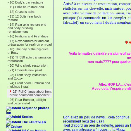
-
10) Body's car restaure
Arrivé à ce niveau de restauration, compr
-
11) Châssis restore end
réalisées sur ma chevelle, mais surtout po
-
12) Chassis paint
avec cette voiture de collection...aussi, l
-
13) 12 Bolts rear body
puisque j'ai commandé un kit complet aux
restore
faire...lol), un servo frein à double membr
-
14) Rear axle restore end
and body bushing
remplacement
-
16) Finitions and First drive
-
17) New carburator and car
**
préparation for real run on road
-
18) The day of the big drive
of Betty
Voila le maitre cylindre en alu neuf av
-
19) TH350 auto transmission
mo
restoration
non mais???? pourquoi on s
-
20) Wind shield restoration
-
21) Chevelle new paint
-
23) Front Body installation
and Epoxy
-
24) Front hood, Emblem and
Allez HOP LA....c'e
moldings instal
Avec cela, j'espère enfi
25) Full Change about front
brake command component
-
26) Rear Bumper, tail light
and bezel install
Sequence photos
fun
Stories
Bon allez un peu de news....cela continu
récemment reçu des usa !
The CHRYSLER
Tout d'abord un peu de détente, après un b
PT Cruiser
avec sa maitresse à 4 roues....
US Cars Hobbie