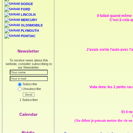
DODGE
FORD
LINCOLN
Il fallait quand même
C'est à cela q
MERCURY
OLDSMOBILE
PLYMOUTH
PONTIAC
J'avais sortie l'auto avec l
Newsletter
To receive news about this
website, consider subscribing to
our Newsletter.
Subscribe
Voila donc les 2 petits ra
Unsubscribe
Send
1 Subscriber
Et il 
Calendar
(Au début je pensais mettre des vis ou 
Riddle