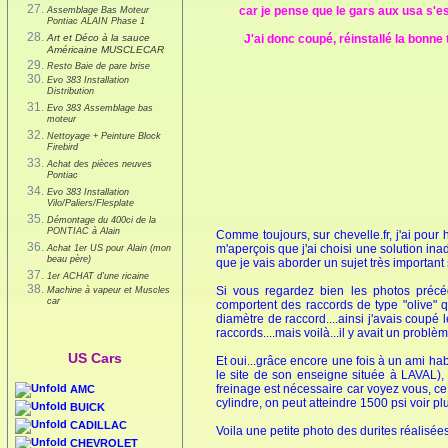
car je pense que le gars aux usa s'e
Assemblage Bas Moteur
Pontiac ALAIN Phase 1
Art et Déco à la sauce
J'ai donc coupé, réinstallé la bonne 
Américaine MUSCLECAR
Resto Baie de pare brise
Evo 383 Installation
Distribution
Evo 383 Assemblage bas
moteur
Nettoyage + Peinture Block
Firebird
Achat des pièces neuves
Pontiac
Evo 383 Installation
Vilo/Paliers/Flesplate
Démontage du 400ci de la
PONTIAC à Alain
Comme toujours, sur chevelle.fr, j'ai pour
m'aperçois que j'ai choisi une solution ina
Achat 1er US pour Alain (mon
beau père)
que je vais aborder un sujet très important 
1er ACHAT d'une ricaine
Si vous regardez bien les photos précéd
Machine à vapeur et Muscles
car
comportent des raccords de type "olive" q
diamètre de raccord....ainsi j'avais coupé 
raccords....mais voilà...il y avait un problèm
US Cars
Et oui...grâce encore une fois à un ami ha
le site de son enseigne située à LAVAL), j
freinage est nécessaire car voyez vous, ce
AMC
cylindre, on peut atteindre 1500 psi voir p
BUICK
CADILLAC
Voila une petite photo des durites réalisé
CHEVROLET