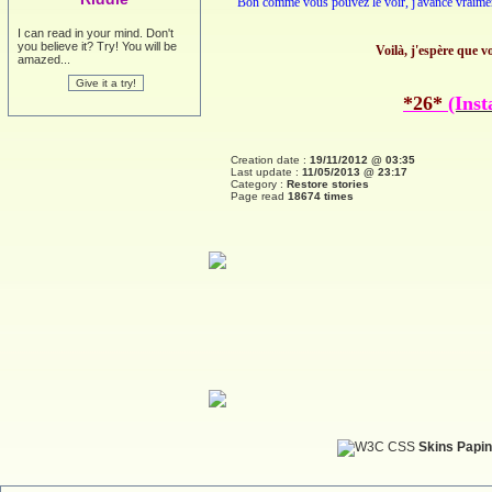
Bon comme vous pouvez le voir, j'avance vraiment
I can read in your mind. Don't
you believe it? Try! You will be
Voilà, j'espère que 
amazed...
*26*
(Inst
Creation date :
19/11/2012 @ 03:35
Last update :
11/05/2013 @ 23:17
Category :
Restore stories
Page read
18674 times
Skins Papin