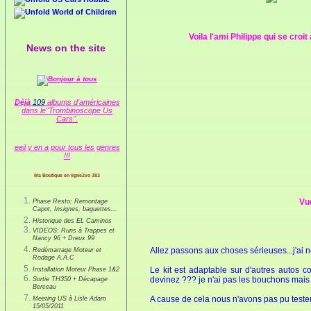
World of Children
Voila l'ami Philippe qui se croi
News on the site
Déjà
109
albums d'américaines
dans le"Trombinoscope Us
Cars".
eeil y en a pour tous les genres
!!!
Ma Boutique en ligne2vo 383
Vue
Phase Resto: Remontage
Capot, Insignes, baguettes...
Historique des EL Caminos
VIDEOS: Runs à Trappes et
Nancy 96 + Dreux 99
Allez passons aux choses sérieuses...j'ai n
Redémarrage Moteur et
Rodage A.A.C
Le kit est adaptable sur d'autres autos co
Installation Moteur Phase 1&2
devinez ??? je n'ai pas les bouchons mais 
Sortie TH350 + Décapage
Berceau
A cause de cela nous n'avons pas pu tester 
Meeting US à Lisle Adam
15/05/2011