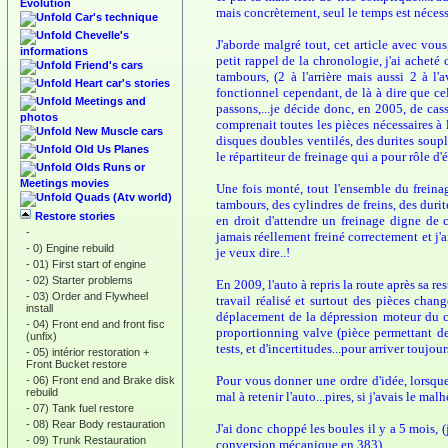
Evolution
mais concrètement, seul le temps est nécess
Car's technique
Chevelle's
J'aborde malgré tout, cet article avec vou
informations
petit rappel de la chronologie, j'ai acheté
Friend's cars
tambours, (2 à l'arrière mais aussi 2 à l'
Heart car's stories
fonctionnel cependant, de là à dire que ce
Meetings and
passons,...je décide donc, en 2005, de casse
photos
comprenait toutes les pièces nécessaires à l
New Muscle cars
disques doubles ventilés, des durites souple
Old Us Planes
le répartiteur de freinage qui a pour rôle d'
Olds Runs or
Meetings movies
Une fois monté, tout l'ensemble du freinage
Quads (Atv world)
tambours, des cylindres de freins, des durit
Restore stories
en droit d'attendre un freinage digne de 
-
jamais réellement freiné correctement et j'
-
0) Engine rebuild
je veux dire..!
-
01) First start of engine
-
02) Starter problems
En 2009, l'auto à repris la route après sa 
-
03) Order and Flywheel
travail réalisé et surtout des pièces chan
install
déplacement de la dépression moteur du ca
-
04) Front end and front fisc
proportionning valve (pièce permettant de r
(unfix)
tests, et d'incertitudes...pour arriver touj
-
05) intérior restoration +
Front Bucket restore
Pour vous donner une ordre d'idée, lorsque j
-
06) Front end and Brake disk
rebuild
mal à retenir l'auto...pires, si j'avais le ma
-
07) Tank fuel restore
-
08) Rear Body restauration
J'ai donc choppé les boules il y a 5 mois, (
-
09) Trunk Restauration
conversion mécanique en 383)...