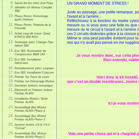
UN GRAND MOMENT DE STRESS !
Savoir lire les Infos d'un Pneu
Identifier Un Moteur Complet
SBC
Juste au passage, une petite remarque, po
l'avant et à l'arrière...
Phase Resto: Remontage
après Peinture
Réfléchissez à la fonction du maitre cyli
mesure ou si vous avez une fuite ou que ce
Phase Resto: Peinture de la
Chevelle
mesure ou le circuit à l'avant et à l'arriè
ces 2 circuits distinctes grâce à la cloison 
Achat coup de coeur: Quad
KYMCO 500 MXU
Même si cela peut paraître évident pour la 
moi qui n'y avait pas pensé en me suggérant
Technique auto: Changer Pipe
Admin SBC
Evo 383: Restoration du
Compresseur B&M 144
Je vous montre donc, sur cette photo
Bien entendu, oublie
Evo 383: Installation
Admission
Remplacement joints soupape
Evo 383: Installation Culasses
Voici donc le kit install
Pontiac 1er Tours de roues
que c'est un double membranes...toutes 
Pontiac 1er Démarrage Moteur
Dernières finitions mécanique
Electricité et Finitions moteur
Pontiac ALAIN
Installation Moteur / Boite
Pontiac ALAIN
Ici je vous montre
Assemblage Bas Moteur
Pontiac ALAIN Phase 4
Assemblage Bas Moteur
Pontiac ALAIN Phase 3
Anciens Avions US le F4-U
"Corsair"
Vola une petite chose qui m'a chagriné p
Assemblage Bas Moteur
Pontiac ALAIN Phase 2