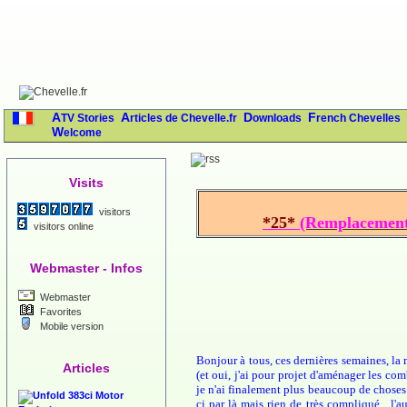
ATV Stories
Articles de Chevelle.fr
Downloads
French Chevelles
Welcome
Visits
visitors
*25*
(Remplacement
visitors online
Webmaster - Infos
Webmaster
Favorites
Mobile version
Bonjour à tous, ces dernières semaines, l
Articles
(et oui, j'ai pour projet d'aménager les com
je n'ai finalement plus beaucoup de choses 
383ci Motor
ci par là mais rien de très compliqué....l