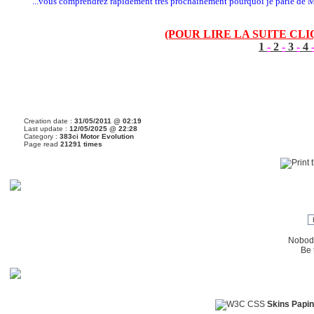
...vous comprendrez rapidement très prochainement pourquoi je parle de Mon
(POUR LIRE LA SUITE CL
1
-
2
-
3
-
4
Creation date :
31/05/2011 @ 02:19
Last update :
12/05/2025 @ 22:28
Category :
383ci Motor Evolution
Page read
21291 times
Nobody
Be t
Skins Papin