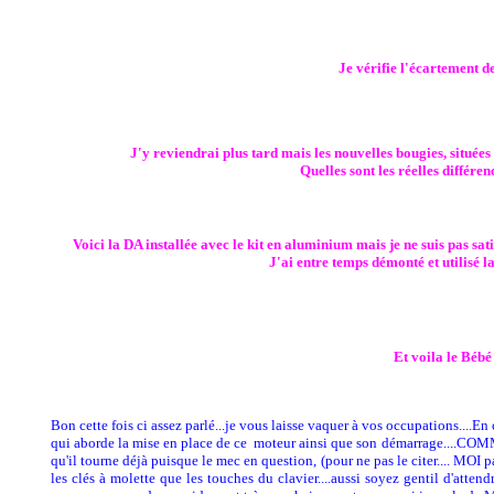
Je vérifie l'écartement d
J'y reviendrai plus tard mais les nouvelles bougies, située
Quelles sont les réelles diffé
Voici la DA installée avec le kit en aluminium mais je ne suis pas satis
J'ai entre temps démonté et utilisé l
Et voila le Bébé 
Bon cette fois ci assez parlé...je vous laisse vaquer à vos occupations....En 
qui aborde la mise en place de ce
moteur ainsi que son démarrage....C
qu'il tourne déjà puisque le mec en question, (pour ne pas le citer.... MOI
les clés à molette que les touches du clavier....aussi soyez gentil d'attend