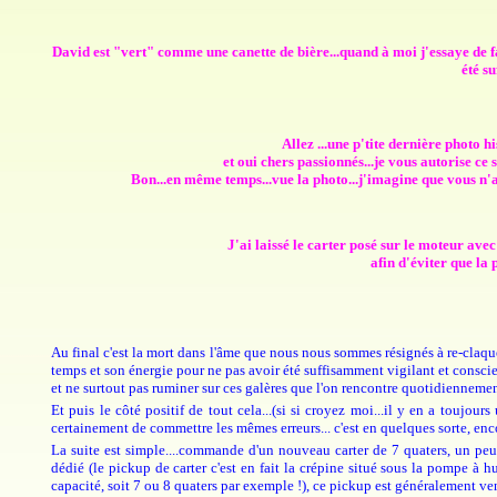
David est "vert" comme une canette de bière...quand à moi j'essaye de f
été s
Allez ...une p'tite dernière photo hi
et oui chers passionnés...je vous autorise ce so
Bon...en même temps...vue la photo...j'imagine que vous n'a
J'ai laissé le carter posé sur le moteur av
afin d'éviter que la
Au final c'est la mort dans l'âme que nous nous sommes résignés à re-claque
temps et son énergie pour ne pas avoir été suffisamment vigilant et conscien
et ne surtout pas ruminer sur ces galères que l'on rencontre quotidiennement d
Et puis le côté positif de tout cela...(si si croyez moi...il y en a toujours
certainement de commettre les mêmes erreurs... c'est en quelques sorte, en
La suite est simple....commande d'un nouveau carter de 7 quaters, un pe
dédié (le pickup de carter c'est en fait la crépine situé sous la pompe à h
capacité, soit 7 ou 8 quaters par exemple !), ce pickup est généralement ven