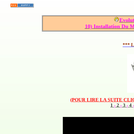
Evolu
10) Installation Du 
*** L
(POUR LIRE LA SUITE CL
1
-
2
-
3
-
4