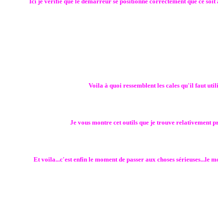
Ici je vérifie que le démarreur se positionne correctement que ce soi
Voila à quoi ressemblent les cales qu'il faut ut
Je vous montre cet outils que je trouve relativement p
Et voila...c'est enfin le moment de passer aux choses sérieuses...le 