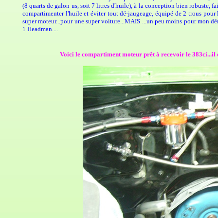
(8 quarts de galon us, soit 7 litres d'huile), à la conception bien robuste,
compartimenter l'huile et éviter tout dé-jaugeage, équipé de 2 trous pour
super moteur...pour une super voiture...MAIS ...un peu moins pour mon 
1 Headman....
Voici le compartiment moteur prêt à recevoir le 383ci...i