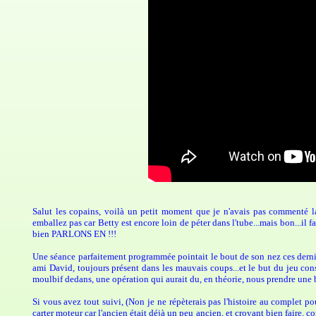
Salut les copains, voilà un petit moment que je n'avais pas commenté la
emballez pas car Betty est encore loin de péter dans l'tube...mais bon...il fa
bien PARLONS EN !!!
Une séance parfaitement programmée pointait le bout de son nez ces dernier
ami David, toujours présent dans les mauvais coups...et le but du jeu cons
moulbif dedans, une opération qui aurait du, en théorie, nous prendre une 
Si vous avez tout suivi, (Non je ne répèterais pas l'histoire au complet pou
carter moteur car l'ancien était déjà un peu ancien, et croyant bien faire, co