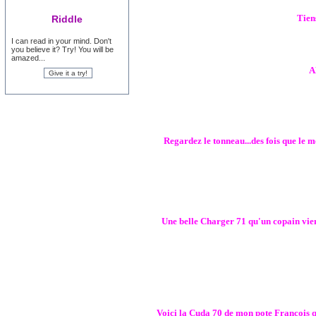
Tiens
Riddle
I can read in your mind. Don't
you believe it? Try! You will be
amazed...
A
Regardez le tonneau...des fois que le me
Une belle Charger 71 qu'un copain vien
Voici la Cuda 70 de mon pote François q