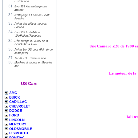
Distribution
Evo 383 Assemblage bas
moteur
Nettoyage + Peinture Block
Firebird
Achat des pièces neuves
Pontiac
Evo 383 Installation
Vilo/Paliers/Flesplate
Démontage du 400ci de la
PONTIAC à Alain
Une Camaro Z28 de 1980 en é
Achat 1er US pour Alain (mon
beau père)
1er ACHAT d'une ricaine
Machine à vapeur et Muscles
car
Le moteur de la V
US Cars
AMC
BUICK
CADILLAC
CHEVROLET
DODGE
FORD
Joli tr
LINCOLN
MERCURY
OLDSMOBILE
PLYMOUTH
PONTIAC