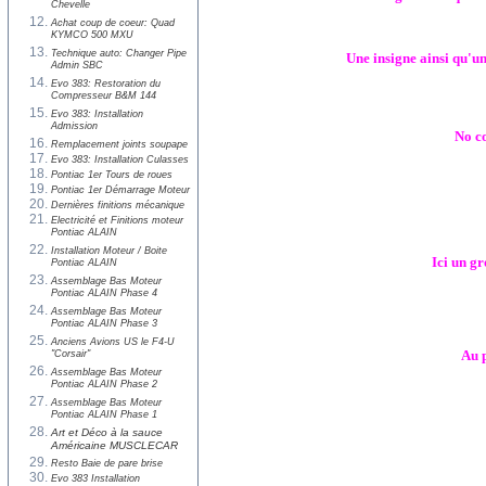
Chevelle
Achat coup de coeur: Quad
KYMCO 500 MXU
Technique auto: Changer Pipe
Une insigne ainsi qu'un
Admin SBC
Evo 383: Restoration du
Compresseur B&M 144
Evo 383: Installation
Admission
No co
Remplacement joints soupape
Evo 383: Installation Culasses
Pontiac 1er Tours de roues
Pontiac 1er Démarrage Moteur
Dernières finitions mécanique
Electricité et Finitions moteur
Pontiac ALAIN
Installation Moteur / Boite
Ici un g
Pontiac ALAIN
Assemblage Bas Moteur
Pontiac ALAIN Phase 4
Assemblage Bas Moteur
Pontiac ALAIN Phase 3
Anciens Avions US le F4-U
Au p
"Corsair"
Assemblage Bas Moteur
Pontiac ALAIN Phase 2
Assemblage Bas Moteur
Pontiac ALAIN Phase 1
Art et Déco à la sauce
Américaine MUSCLECAR
Resto Baie de pare brise
Evo 383 Installation