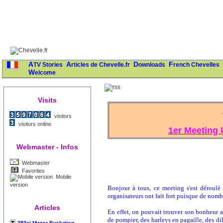
ATV Stories
Articles de Chevelle.fr
Downloads
French Chevelles
Welcome
Visits
visitors
visitors online
1er Meeting 
Webmaster - Infos
Webmaster
Favorites
Mobile
version
Bonjour à tous, ce meeting s'est déroulé 
organisateurs ont fait fort puisque de nomb
Articles
En effet, on pouvait trouver son bonheur a
de pompier, des harleys en pagaille, des di