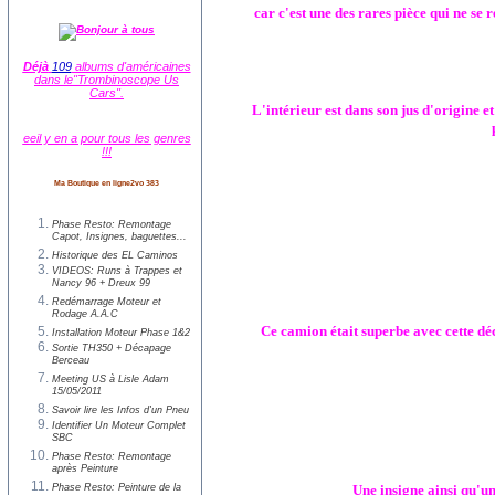
car c'est une des rares pièce qui ne se r
Déjà
109
albums d'américaines
dans le"Trombinoscope Us
Cars".
L'intérieur est dans son jus d'origine e
eeil y en a pour tous les genres
!!!
Ma Boutique en ligne2vo 383
Phase Resto: Remontage
Capot, Insignes, baguettes...
Historique des EL Caminos
VIDEOS: Runs à Trappes et
Nancy 96 + Dreux 99
Redémarrage Moteur et
Rodage A.A.C
Ce camion était superbe avec cette d
Installation Moteur Phase 1&2
Sortie TH350 + Décapage
Berceau
Meeting US à Lisle Adam
15/05/2011
Savoir lire les Infos d'un Pneu
Identifier Un Moteur Complet
SBC
Phase Resto: Remontage
après Peinture
Phase Resto: Peinture de la
Une insigne ainsi qu'un