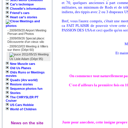
383ci Motor Evolution
et 70, quelques anciennes à part comme
Car's technique
militaires, un minimum de Rods et de trik
Chevelle's informations
indiens, des tippis avec 2 ou 3 drapeaux US 
Friend's cars
Heart car's stories
Bref, vous l'aurez compris, c'était une mee
Meetings and
ca FAIT PLAISIR de pouvoir vivre cette d
photos
PASSION DES USA et ceci quelle qu'en soit 
-
2009/09/20 Airport Meeting
Persan and Photos
-
2009/09/26 Special place:
Découverte d'un vieux silo
Me
-
2009/10/03 Meeting à Villers
sur there (Dépt 60)
Et maint
2011/05/15 Meeting
Us Lisle Adam (Dépt 95)
New Muscle cars
Old Us Planes
Olds Runs or Meetings
On commence tout naturellement par
movies
Quads (Atv world)
Restore stories
C'est d'ailleurs la première fois en 1
Sequence photos fun
Stories
The CHRYSLER PT
Cruiser
US Cars Hobbie
World of Children
Juste pour anecdote, cette insigne propre
News on the site