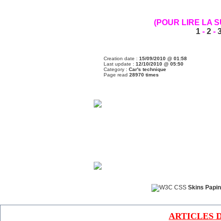
(POUR LIRE LA 
1
-
2
-
Creation date :
15/09/2010 @ 01:58
Last update :
12/10/2010 @ 05:50
Category :
Car's technique
Page read
28970 times
Skins Papin
ARTICLES 