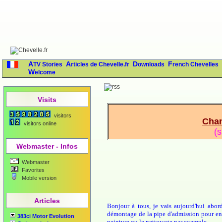
ATV Stories
Articles de Chevelle.fr
Downloads
French Chevelles
Welcome
Visits
visitors
Chan
visitors online
(s
Webmaster - Infos
Webmaster
Favorites
Mobile version
Articles
Bonjour à tous, je vais aujourd'hui abor
démontage de la pipe d'admission pour en f
383ci Motor Evolution
peinture ou le nettoyage par exemple...