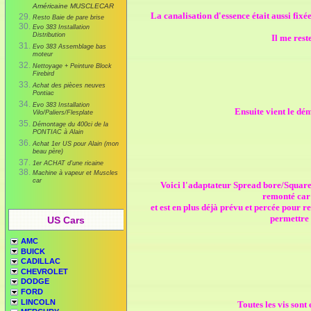
Américaine MUSCLECAR
La canalisation d'essence était aussi fixé
Resto Baie de pare brise
Evo 383 Installation
Distribution
Il me rest
Evo 383 Assemblage bas
moteur
Nettoyage + Peinture Block
Firebird
Achat des pièces neuves
Pontiac
Evo 383 Installation
Ensuite vient le dém
Vilo/Paliers/Flesplate
Démontage du 400ci de la
PONTIAC à Alain
Achat 1er US pour Alain (mon
beau père)
1er ACHAT d'une ricaine
Machine à vapeur et Muscles
car
Voici l'adaptateur Spread bore/Square 
remonté car 
et est en plus déjà prévu et percée pour r
permettre d
US Cars
AMC
BUICK
CADILLAC
CHEVROLET
DODGE
FORD
LINCOLN
Toutes les vis sont