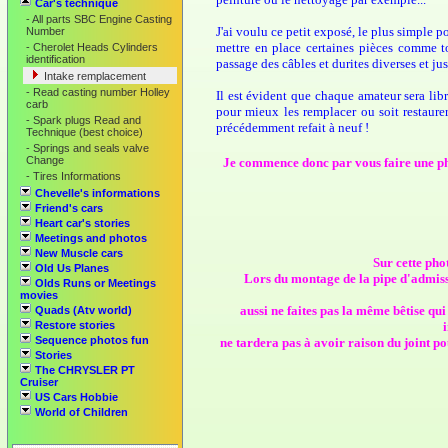
Car's technique
-
All parts SBC Engine Casting
J'ai voulu ce petit exposé, le plus simple 
Number
mettre en place certaines pièces comme to
-
Cherolet Heads Cylinders
identification
passage des câbles et durites diverses et ju
Intake remplacement
-
Read casting number Holley
Il est évident que chaque amateur sera lib
carb
pour mieux les remplacer ou soit restaurer
-
Spark plugs Read and
précédemment refait à neuf !
Technique (best choice)
-
Springs and seals valve
Change
Je commence donc par vous faire une pho
-
Tires Informations
Chevelle's informations
Friend's cars
Heart car's stories
Meetings and photos
New Muscle cars
Sur cette pho
Old Us Planes
Lors du montage de la pipe d'admissio
Olds Runs or Meetings
movies
aussi ne faites pas la même bêtise qu
Quads (Atv world)
Restore stories
Sequence photos fun
ne tardera pas à avoir raison du joint po
Stories
The CHRYSLER PT
Cruiser
US Cars Hobbie
World of Children