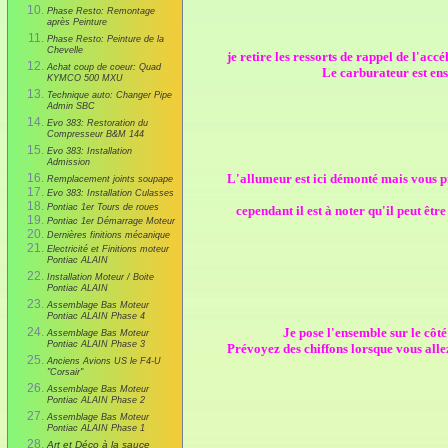
Phase Resto: Remontage
après Peinture
Phase Resto: Peinture de la
Chevelle
je retire les ressorts de rappel de l'acc
Achat coup de coeur: Quad
Le carburateur est ens
KYMCO 500 MXU
Technique auto: Changer Pipe
Admin SBC
Evo 383: Restoration du
Compresseur B&M 144
Evo 383: Installation
Admission
L'allumeur est ici démonté mais vous pr
Remplacement joints soupape
Evo 383: Installation Culasses
Pontiac 1er Tours de roues
cependant il est à noter qu'il peut êt
Pontiac 1er Démarrage Moteur
Dernières finitions mécanique
Electricité et Finitions moteur
Pontiac ALAIN
Installation Moteur / Boite
Pontiac ALAIN
Assemblage Bas Moteur
Pontiac ALAIN Phase 4
Je pose l'ensemble sur le côté
Assemblage Bas Moteur
Pontiac ALAIN Phase 3
Prévoyez des chiffons lorsque vous allez
Anciens Avions US le F4-U
"Corsair"
Assemblage Bas Moteur
Pontiac ALAIN Phase 2
Assemblage Bas Moteur
Pontiac ALAIN Phase 1
Art et Déco à la sauce