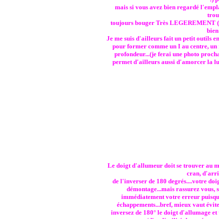
mais si vous avez bien regardé l'emp
trou
toujours bouger Très LEGEREMENT (1 ou 
bien
Je me suis d'ailleurs fait un petit outils
pour former comme un I au centre, un 
profondeur...(je ferai une photo procha
permet d'ailleurs aussi d'amorcer la lu
Le doigt d'allumeur doit se trouver au mê
cran, d'arr
de l'inverser de 180 degrés....votre do
démontage...mais rassurez vous, s
immédiatement votre erreur puisqu
échappements...bref, mieux vaut éviter
inversez de 180° le doigt d'allumage et