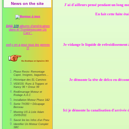
News on the site
J'ai d'ailleurs pensé pendant un long mo
En fait cette fuite ét
Déjà
109
albums d'américaines
dans le"Trombinoscope Us
Cars".
Je vidange le liquide de refroidissement 
eeil y en a pour tous les genres
!!!
Ma Boutique en ligne2vo 383
Phase Resto: Remontage
Capot, Insignes, baguettes...
Je démonte la tête de delco en déconn
Historique des EL Caminos
VIDEOS: Runs à Trappes et
Nancy 96 + Dreux 99
Redémarrage Moteur et
Rodage A.A.C
Installation Moteur Phase 1&2
Sortie TH350 + Décapage
Berceau
Ici je démonte la canalisation d'arrivée 
Meeting US à Lisle Adam
15/05/2011
Savoir lire les Infos d'un Pneu
Identifier Un Moteur Complet
SBC