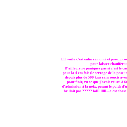
ET voila c'est enfin remonté et posé...pro
pour laisser chauffer u
D'ailleurs ne paniquez pas si c'est le cas
pour la 4 em fois (le serrage de la pose i
depuis plus de 500 kms sans soucis avec
pour finir, vu ce que j'avais réussi à f
d'admission à la noix, pesant le poids d
brillait pas ????? lolllllllll....c'est ch