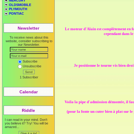
MERCURY
OLDSMOBILE
PLYMOUTH
PONTIAC
Newsletter
Le moteur d'Alain est complètement en fo
cependant dans le 
To receive news about this
website, consider subscribing to
our Newsletter.
Subscribe
Je positionne le tourne vis bien droi
Unsubscribe
Send
1 Subscriber
Calendar
Voila la pipe d'admission démontée, il fau
Riddle
(pour la fonte un cuter bien à plat sur le
I can read in your mind. Don't
you believe it? Try! You will be
amazed...