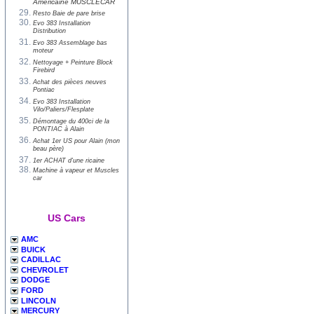
Américaine MUSCLECAR
Resto Baie de pare brise
Evo 383 Installation
Distribution
Evo 383 Assemblage bas
moteur
Nettoyage + Peinture Block
Firebird
Achat des pièces neuves
Pontiac
Evo 383 Installation
Vilo/Paliers/Flesplate
Démontage du 400ci de la
PONTIAC à Alain
Achat 1er US pour Alain (mon
beau père)
1er ACHAT d'une ricaine
Machine à vapeur et Muscles
car
US Cars
AMC
BUICK
CADILLAC
CHEVROLET
DODGE
FORD
LINCOLN
MERCURY