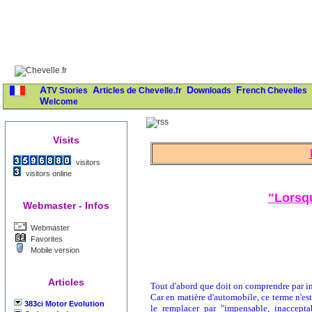
ATV Stories
Articles de Chevelle.fr
Downloads
French Chevelles
Welcome
Visits
visitors
visitors online
"Lorsqu
Webmaster - Infos
Webmaster
Favorites
Mobile version
Articles
Tout d'abord que doit on comprendre par in
Car en matière d'automobile, ce terme n'es
383ci Motor Evolution
le remplacer par "impensable, inacceptab