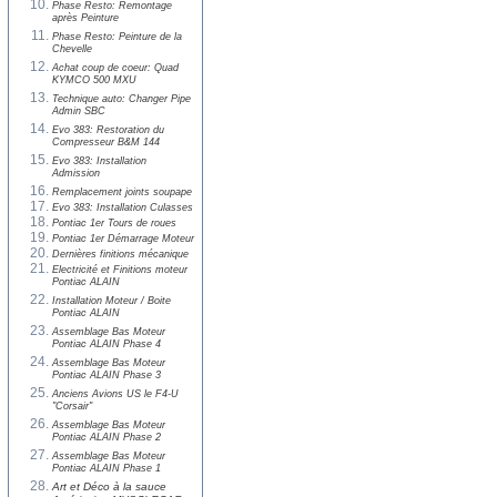
Phase Resto: Remontage
après Peinture
Phase Resto: Peinture de la
Chevelle
Achat coup de coeur: Quad
KYMCO 500 MXU
Technique auto: Changer Pipe
Admin SBC
Evo 383: Restoration du
Compresseur B&M 144
Evo 383: Installation
Admission
Remplacement joints soupape
Evo 383: Installation Culasses
Pontiac 1er Tours de roues
Pontiac 1er Démarrage Moteur
Dernières finitions mécanique
Electricité et Finitions moteur
Pontiac ALAIN
Installation Moteur / Boite
Pontiac ALAIN
Assemblage Bas Moteur
Pontiac ALAIN Phase 4
Assemblage Bas Moteur
Pontiac ALAIN Phase 3
Anciens Avions US le F4-U
"Corsair"
Assemblage Bas Moteur
Pontiac ALAIN Phase 2
Assemblage Bas Moteur
Pontiac ALAIN Phase 1
Art et Déco à la sauce