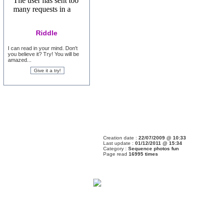
Riddle
I can read in your mind. Don't
you believe it? Try! You will be
amazed...
Creation date :
22/07/2009 @ 10:33
Last update :
01/12/2011 @ 15:34
Category :
Sequence photos fun
Page read
16995 times