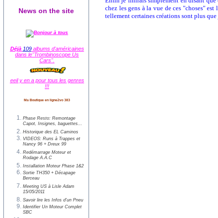
Enfin je finirais simplement en disant que 
chez les gens à la vue de ces "choses" est l
News on the site
tellement certaines créations sont plus qu
Déjà
109
albums d'américaines
dans le"Trombinoscope Us
Cars".
eeil y en a pour tous les genres
!!!
Ma Boutique en ligne2vo 383
Phase Resto: Remontage
Capot, Insignes, baguettes...
Historique des EL Caminos
VIDEOS: Runs à Trappes et
Nancy 96 + Dreux 99
Redémarrage Moteur et
Rodage A.A.C
Installation Moteur Phase 1&2
Sortie TH350 + Décapage
Berceau
Meeting US à Lisle Adam
15/05/2011
Savoir lire les Infos d'un Pneu
Identifier Un Moteur Complet
SBC