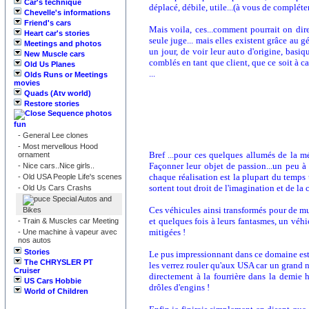
Car's technique
déplacé, débile, utile...(à vous de compléter l
Chevelle's informations
Friend's cars
Mais voila, ces...comment pourrait on dire...
Heart car's stories
seule juge... mais elles existent grâce au 
Meetings and photos
un jour, de voir leur auto d'origine, basiq
New Muscle cars
comblés en tant que client, que ce soit à ca
Old Us Planes
...
Olds Runs or Meetings
movies
Quads (Atv world)
Restore stories
Sequence photos
fun
-
General Lee clones
-
Most mervellous Hood
Bref ...pour ces quelques allumés de la mé
ornament
Façonner leur objet de passion...un peu 
-
Nice cars..Nice girls..
chaque réalisation est la plupart du temps 
-
Old USA People Life's scenes
sortent tout droit de l'imagination et de la 
-
Old Us Cars Crashs
Special Autos and
Ces véhicules ainsi transformés pour de mult
Bikes
et quelques fois à leurs fantasmes, un véhi
-
Train & Muscles car Meeting
mitigées !
-
Une machine à vapeur avec
nos autos
Stories
Le pus impressionnant dans ce domaine est p
The CHRYSLER PT
les verrez rouler qu'aux USA car un grand n
Cruiser
directement à la fourrière dans la demie h
US Cars Hobbie
drôles d'engins !
World of Children