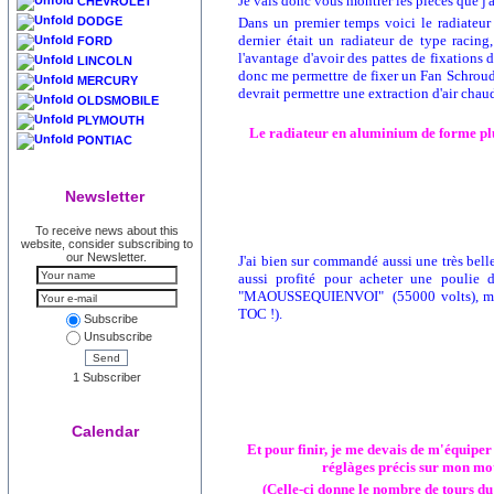
Je vais donc vous montrer les pièces que j
CHEVROLET
DODGE
Dans un premier temps voici le radiateur
dernier était un radiateur de type racing
FORD
l'avantage d'avoir des pattes de fixations d
LINCOLN
donc me permettre de fixer un Fan Schroud
MERCURY
devrait permettre une extraction d'air chaud
OLDSMOBILE
PLYMOUTH
Le radiateur en aluminium de forme plus 
PONTIAC
Newsletter
To receive news about this
website, consider subscribing to
our Newsletter.
J'ai bien sur commandé aussi une très belle
aussi profité pour acheter une poulie
"MAOUSSEQUIENVOI" (55000 volts), mais a
TOC !).
Subscribe
Unsubscribe
Send
1 Subscriber
Calendar
Et pour finir, je me devais de m'équiper
réglàges précis sur mon mo
(Celle-ci donne le nombre de tours du