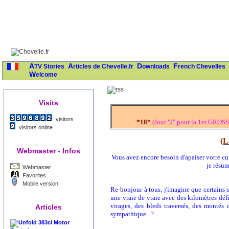
ATV Stories
Articles de Chevelle.fr
Downloads
French Chevelles
Welcome
Visits
visitors
*18*
(Jour "J" pour la 1er GROSS
visitors online
(L
Webmaster - Infos
Vous avez encore besoin d'apaiser votre curi
je résu
Webmaster
Favorites
Mobile version
Re-bonjour à tous, j'imagine que certains 
une vraie de vraie avec des kilomètres défil
virages, des bleds traversés, des montés d
Articles
sympathique...?
383ci Motor