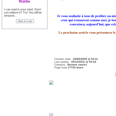
Riddle
I can read in your mind. Don't
you believe it? Try! You will be
amazed...
Je vous souhaite à tous de profiter au mi
ceux qui restaurent comme moi, je leu
convaincu, aujourd'hui, que cela 
Le prochaine article vous présentera le 
Creation date :
24/05/2009 @ 02:11
Last update :
20/12/2011 @ 03:24
Category :
Restore stories
Page read
17724 times