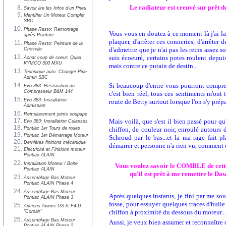
15/05/2011
Le radiateur est creuvé sur prêt d
Savoir lire les Infos d'un Pneu
Identifier Un Moteur Complet
SBC
Phase Resto: Remontage
Vous vous en doutez à ce moment là j'ai la 
après Peinture
plaquer, d'arrêter ces conneries, d'arrêter
Phase Resto: Peinture de la
d'admettre que je n'ai pas les reins assez so
Chevelle
suis écoeuré, certains potes roulent depuis
Achat coup de coeur: Quad
KYMCO 500 MXU
mais contre ce putain de destin...
Technique auto: Changer Pipe
Admin SBC
Si beaucoup d'entre vous pourront compre
Evo 383: Restoration du
Compresseur B&M 144
c'est bien réel, tous ces sentiments m'ont 
Evo 383: Installation
route de Betty surtout lorsque l'on s'y prép
Admission
Remplacement joints soupape
Mais voilà, que s'est il bien passé pour qu
Evo 383: Installation Culasses
Pontiac 1er Tours de roues
chiffon, de couleur noir, enroulé autours 
Pontiac 1er Démarrage Moteur
Schroud par le bas...et la ma rage fait 
Dernières finitions mécanique
démarrer et personne n'a rien vu, comment es
Electricité et Finitions moteur
Pontiac ALAIN
Installation Moteur / Boite
Vous voulez savoir le COMBLE de cette hi
Pontiac ALAIN
qu'il est prêt à me remettre le D
Assemblage Bas Moteur
Pontiac ALAIN Phase 4
Assemblage Bas Moteur
Après quelques instants, je fini par me sou
Pontiac ALAIN Phase 3
fosse, pour essuyer quelques traces d'huile
Anciens Avions US le F4-U
chiffon à proximité du dessous du moteur...
"Corsair"
Assemblage Bas Moteur
Aussi, je veux bien assumer et reconnaître 