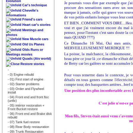
Evolution
Je pourrais vous dire par exemple que j'a
Car's technique
procure des sensations rares avec un son
Chevelle's
marque à jamais, celle qui grave vos souven
informations
de vos petits enfants lorsque vous leur con
Friend's cars
ET BIEN...COMMENT VOUS DIRE....Heu........
Heart car's stories
vrai et que j'ai vraiment encore du mal à 
Meetings and
pensez, pour l'instant c'est sans doute la c
photos
mais QUAND ???!)
New Muscle cars
Ce Dimanche 16 Mai, Oui mes amis, u
Old Us Planes
MERVEILLEUSEMENT MERDIQUE !!!
Olds Runs or
La poisse, la malchance, la chkoumoune, la
Meetings movies
beau père ce jour là ;ce dimanche n'était d
Quads (Atv world)
de Betty car les galères se sont accumuler le
Restore stories
-
-
0) Engine rebuild
Pour vous remettre dans le contexte, je 
-
01) First start of engine
détails en tous genres comme l'électricité
-
02) Starter problems
compte tour, des banquettes arrières...bref to
-
03) Order and Flywheel
Une position des plus inconfortable avec l
install
-
04) Front end and front fisc
(unfix)
C'est jolie n'est-ce 
-
05) intérior restoration +
Front Bucket restore
-
06) Front end and Brake disk
Mon fils, Steven était aussi venu s'aventu
rebuild
mo
-
07) Tank fuel restore
-
08) Rear Body restauration
-
09) Trunk Restauration