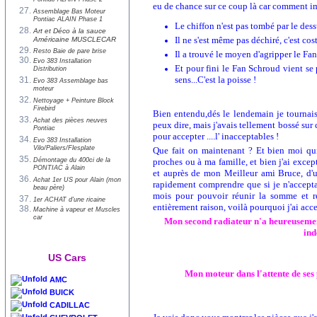
Pontiac ALAIN Phase 2
eu de chance sur ce coup là car comment ima
Assemblage Bas Moteur
Pontiac ALAIN Phase 1
Le chiffon n'est pas tombé par le dessu
Art et Déco à la sauce
Il ne s'est même pas déchiré, c'est cos
Américaine MUSCLECAR
Resto Baie de pare brise
Il a trouvé le moyen d'agripper le Fan
Evo 383 Installation
Et pour fini le Fan Schroud vient se 
Distribution
sens...C'est la poisse !
Evo 383 Assemblage bas
moteur
Nettoyage + Peinture Block
Firebird
Bien entendu,dés le lendemain je tournais 
Achat des pièces neuves
peux dire, mais j'avais tellement bossé sur
Pontiac
pour accepter ....l' inacceptables !
Evo 383 Installation
Vilo/Paliers/Flesplate
Que fait on maintenant ? Et bien moi qui
Démontage du 400ci de la
proches ou à ma famille, et bien j'ai exc
PONTIAC à Alain
et auprès de mon Meilleur ami Bruce, d'u
Achat 1er US pour Alain (mon
rapidement comprendre que si je n'acceptai
beau père)
mois pour pouvoir réunir la somme et rec
1er ACHAT d'une ricaine
entièrement raison, voilà pourquoi j'ai acc
Machine à vapeur et Muscles
car
Mon second radiateur n'a heureusement 
ind
US Cars
Mon moteur dans l'attente de ses 
AMC
BUICK
CADILLAC