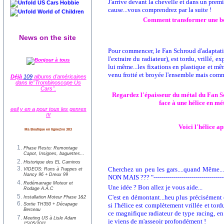
J'arrive devant la chevelle et dans un prem
US Cars Hobbie
cause...vous comprendrez par la suite !
World of Children
Comment transformer une be
News on the site
Pour commencer, le Fan Schroud d'adaptation
l'extraire du radiateur), est tordu, vrillé, e
lui même...les fixations en plastique et mê
venu frotté et broyée l'ensemble mais comm
Déjà
109
albums d'américaines
dans le"Trombinoscope Us
Cars".
Regardez l'épaisseur du métal du Fan Sc
face à une hélice en mé
eeil y en a pour tous les genres
!!!
Voici l'hélice ap
Ma Boutique en ligne2vo 383
Phase Resto: Remontage
Capot, Insignes, baguettes...
Historique des EL Caminos
Cherchez un peu les gars....quand Même..
VIDEOS: Runs à Trappes et
Nancy 96 + Dreux 99
NON MAIS ??? "--------------------------------------
Redémarrage Moteur et
Une idée ? Bon allez je vous aide...
Rodage A.A.C
C'est en démontant...heu plus précisément e
Installation Moteur Phase 1&2
Sortie TH350 + Décapage
si l'hélice est complètement vrillée et tor
Berceau
ce magnifique radiateur de type racing, en
Meeting US à Lisle Adam
je viens de m'asseoir profondément !