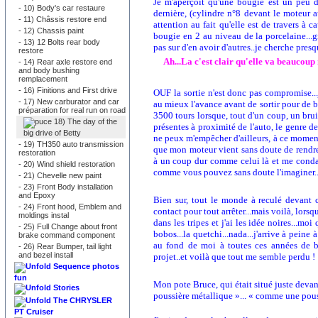
Je m'aperçoit qu'une bougie est un peu des
-
10) Body's car restaure
dernière, (cylindre n°8 devant le moteur a
-
11) Châssis restore end
attention au fait qu'elle est de travers à 
-
12) Chassis paint
bougie en 2 au niveau de la porcelaine...gr
-
13) 12 Bolts rear body
pas sur d'en avoir d'autres..je cherche pres
restore
Ah...La c'est clair qu'elle va beauco
-
14) Rear axle restore end
and body bushing
remplacement
-
16) Finitions and First drive
OUF la sortie n'est donc pas compromise...j
-
17) New carburator and car
au mieux l'avance avant de sortir pour de b
préparation for real run on road
3500 tours lorsque, tout d'un coup, un bruit
18) The day of the
présentes à proximité de l'auto, le genre de
big drive of Betty
ne peux m'empêcher d'ailleurs, à ce moment
-
19) TH350 auto transmission
que mon moteur vient sans doute de rendre 
restoration
à un coup dur comme celui là et me condam
-
20) Wind shield restoration
comme vous pouvez sans doute l'imaginer...le
-
21) Chevelle new paint
-
23) Front Body installation
and Epoxy
Bien sur, tout le monde à reculé devant 
-
24) Front hood, Emblem and
contact pour tout arrêter...mais voilà, lors
moldings instal
dans les tripes et j'ai les idée noires...m
-
25) Full Change about front
bobos...la quetchi...nada...j'arrive à peine
brake command component
au fond de moi à toutes ces années de bo
-
26) Rear Bumper, tail light
and bezel install
projet..et voilà que tout me semble perdu !
Sequence photos
fun
Mon pote Bruce, qui était situé juste devant
Stories
poussière métallique »... « comme une pouss
The CHRYSLER
PT Cruiser