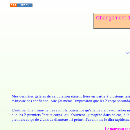
Changement du 
So
Mes dernières galères de carburation étaient liées en partie à plusieurs rai
m'inspire pas confiance...pire j'ai même l'impression que les 2 corps secondai
L'auto semble même ne pas avoir la puissance qu'elle devrait avoir selon moi..
que les 2 premiers "petits corps" qui s'ouvrent...j'imagine dans ce cas, qu
premiers corps de 2 cms de diamètre ...à peine....l'avenir me le dira rapide
Le nouveau ca