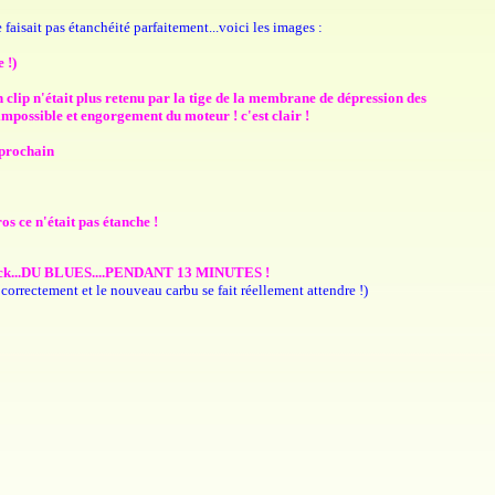
faisait pas étanchéité parfaitement...voici les images :
 !)
n clip n'était plus retenu par la tige de la membrane de dépression des
i impossible et engorgement du moteur ! c'est clair !
 prochain
os ce n'était pas étanche !
.Du Rock...DU BLUES....PENDANT 13 MINUTES !
correctement et le nouveau carbu se fait réellement attendre !)