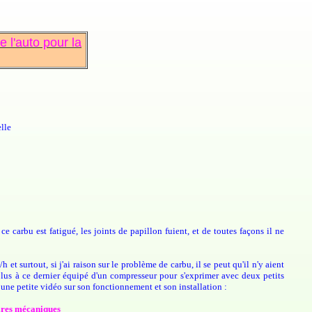
 l'auto pour la
lle
e carbu est fatigué, les joints de papillon fuient, et de toutes façons il ne
et surtout, si j'ai raison sur le problème de carbu, il se peut qu'il n'y aient
n plus à ce dernier équipé d'un compresseur pour s'exprimer avec deux petits
 une petite vidéo sur son fonctionnement et son installation :
res mécaniques