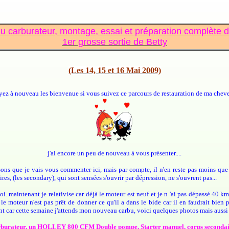
carburateur, montage, essai et préparation complète de
1er grosse sortie de Betty
(Les 14, 15 et 16 Mai 2009)
yez à nouveau les bienvenue si vous suivez ce parcours de restauration de ma cheve
j'ai encore un peu de nouveau à vous présenter....
sons que je vais vous commenter ici, mais par compte, il n'en reste pas moins que c
res, (les secondary), qui sont sensées s'ouvrir par dépression, ne s'ouvrent pas...
maintenant je relativise car déjà le moteur est neuf et je n 'ai pas dépassé 40 km/h 
e le moteur n'est pas prêt de donner ce qu'il a dans le bide car il en faudrait bie
ment car cette semaine j'attends mon nouveau carbu, voici quelques photos mais aussi
rburateur, un HOLLEY 800 CFM Double pompe, Starter manuel, corps secondai