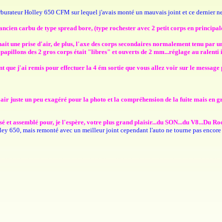
carburateur Holley 650 CFM sur lequel j'avais monté un mauvais joint et ce dernier ne 
ancien carbu de type spread bore, (type rochester avec 2 petit corps en principale
nnait une prise d'air, de plus, l'axe des corps secondaires normalement tenu par u
es papillons des 2 gros corps était "libres" et ouverts de 2 mm...réglage au ralent
oint que j'ai remis pour effectuer la 4 ém sortie que vous allez voir sur le message
d'air juste un peu exagéré pour la photo et la compréhension de la fuite mais en gr
alisé et assemblé pour, je l'espère, votre plus grand plaisir...du SON...du V8..
olley 650, mais remonté avec un meilleur joint cependant l'auto ne tourne pas encore 