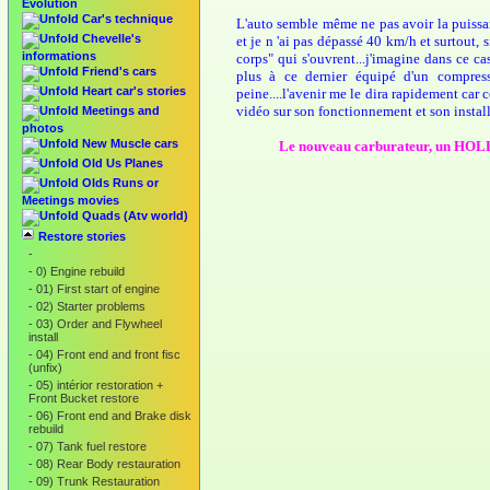
Evolution
Car's technique
L'auto semble même ne pas avoir la puissanc
Chevelle's
et je n 'ai pas dépassé 40 km/h et surtout, s
informations
corps" qui s'ouvrent...j'imagine dans ce ca
Friend's cars
plus à ce dernier équipé d'un compress
Heart car's stories
peine....l'avenir me le dira rapidement car
vidéo sur son fonctionnement et son install
Meetings and
photos
New Muscle cars
Le nouveau carburateur, un HOLL
Old Us Planes
Olds Runs or
Meetings movies
Quads (Atv world)
Restore stories
-
-
0) Engine rebuild
-
01) First start of engine
-
02) Starter problems
-
03) Order and Flywheel
install
-
04) Front end and front fisc
(unfix)
-
05) intérior restoration +
Front Bucket restore
-
06) Front end and Brake disk
rebuild
-
07) Tank fuel restore
-
08) Rear Body restauration
-
09) Trunk Restauration