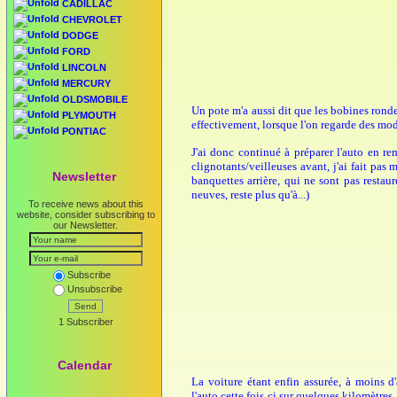
CADILLAC
CHEVROLET
DODGE
FORD
LINCOLN
MERCURY
OLDSMOBILE
Un pote m'a aussi dit que les bobines ronde
PLYMOUTH
effectivement, lorsque l'on regarde des mo
PONTIAC
J'ai donc continué à préparer l'auto en re
clignotants/veilleuses avant, j'ai fait pas 
Newsletter
banquettes arrière, qui ne sont pas restauré
neuves, reste plus qu'à...)
To receive news about this
website, consider subscribing to
our Newsletter.
Subscribe
Unsubscribe
Send
1 Subscriber
Calendar
La voiture étant enfin assurée, à moins 
l'auto cette fois ci sur quelques kilomètres.