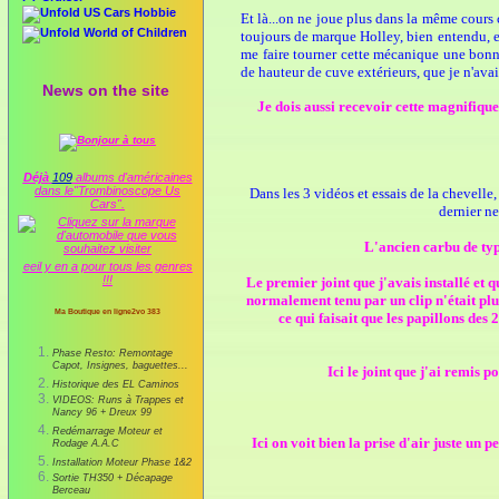
US Cars Hobbie
Et là...on ne joue plus dans la même cours c
World of Children
toujours de marque Holley, bien entendu, e
me faire tourner cette mécanique une bonne
de hauteur de cuve extérieurs, que je n'ava
News on the site
Je dois aussi recevoir cette magnifique
Déjà
109
albums d'américaines
dans le"Trombinoscope Us
Dans les 3 vidéos et essais de la chevelle
Cars".
dernier ne
L'ancien carbu de type
eeil y en a pour tous les genres
!!!
Le premier joint que j'avais installé et q
normalement tenu par un clip n'était plus
Ma Boutique en ligne2vo 383
ce qui faisait que les papillons des
Phase Resto: Remontage
Capot, Insignes, baguettes...
Ici le joint que j'ai remis 
Historique des EL Caminos
VIDEOS: Runs à Trappes et
Nancy 96 + Dreux 99
Redémarrage Moteur et
Ici on voit bien la prise d'air juste un 
Rodage A.A.C
Installation Moteur Phase 1&2
Sortie TH350 + Décapage
Berceau