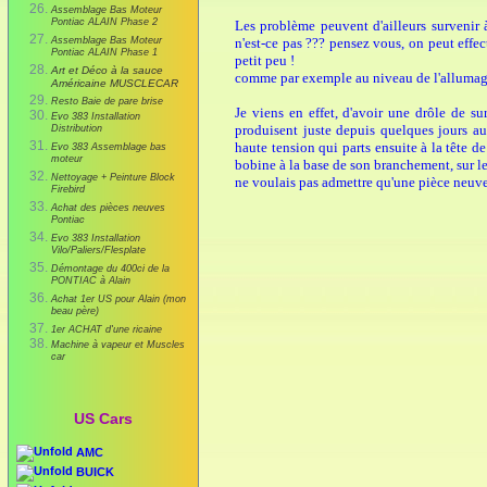
Assemblage Bas Moteur
Pontiac ALAIN Phase 2
Les problème peuvent d'ailleurs survenir 
Assemblage Bas Moteur
n'est-ce pas ??? pensez vous, on peut eff
Pontiac ALAIN Phase 1
petit peu !
Art et Déco à la sauce
comme par exemple au niveau de l'allumag
Américaine MUSCLECAR
Resto Baie de pare brise
Je viens en effet, d'avoir une drôle de su
Evo 383 Installation
produisent juste depuis quelques jours au 
Distribution
haute tension qui parts ensuite à la tête de
Evo 383 Assemblage bas
moteur
bobine à la base de son branchement, sur le 
Nettoyage + Peinture Block
ne voulais pas admettre qu'une pièce neuve
Firebird
Achat des pièces neuves
Pontiac
Evo 383 Installation
Vilo/Paliers/Flesplate
Démontage du 400ci de la
PONTIAC à Alain
Achat 1er US pour Alain (mon
beau père)
1er ACHAT d'une ricaine
Machine à vapeur et Muscles
car
US Cars
AMC
BUICK