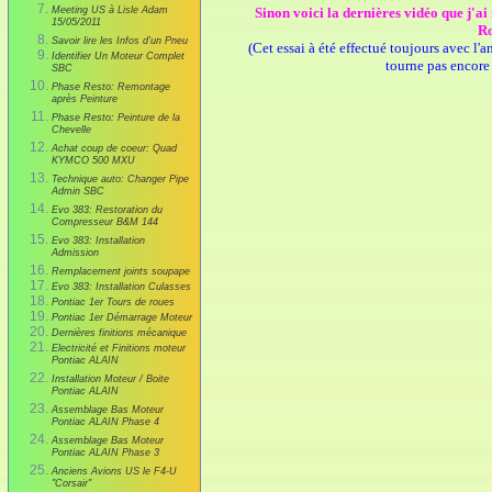
Meeting US à Lisle Adam
Sinon voici la dernières vidéo que j'ai 
15/05/2011
Ro
Savoir lire les Infos d'un Pneu
(Cet essai à été effectué toujours avec l
Identifier Un Moteur Complet
tourne pas encore 
SBC
Phase Resto: Remontage
après Peinture
Phase Resto: Peinture de la
Chevelle
Achat coup de coeur: Quad
KYMCO 500 MXU
Technique auto: Changer Pipe
Admin SBC
Evo 383: Restoration du
Compresseur B&M 144
Evo 383: Installation
Admission
Remplacement joints soupape
Evo 383: Installation Culasses
Pontiac 1er Tours de roues
Pontiac 1er Démarrage Moteur
Dernières finitions mécanique
Electricité et Finitions moteur
Pontiac ALAIN
Installation Moteur / Boite
Pontiac ALAIN
Assemblage Bas Moteur
Pontiac ALAIN Phase 4
Assemblage Bas Moteur
Pontiac ALAIN Phase 3
Anciens Avions US le F4-U
"Corsair"