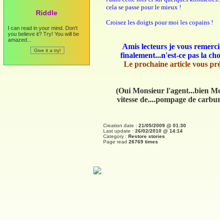
cela se passe pour le mieux !
Riddle
Croisez les doigts pour moi les copains !
I can read in your mind. Don't
you believe it? Try! You will be
amazed...
Amis lecteurs je vous remerci
finalement...n'est-ce pas la ch
Le prochaine article vous pré
(Oui Monsieur l'agent...bien Mon
vitesse de....pompage de c
Creation date :
21/05/2009 @ 01:30
Last update :
26/02/2010 @ 14:14
Category :
Restore stories
Page read
26769 times