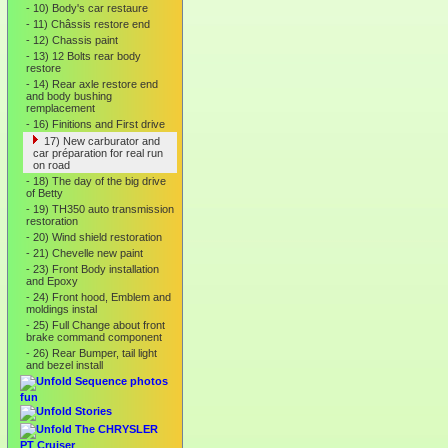
-
10) Body's car restaure
-
11) Châssis restore end
-
12) Chassis paint
-
13) 12 Bolts rear body
restore
-
14) Rear axle restore end
and body bushing
remplacement
-
16) Finitions and First drive
17) New carburator and
car préparation for real run
on road
-
18) The day of the big drive
of Betty
-
19) TH350 auto transmission
restoration
-
20) Wind shield restoration
-
21) Chevelle new paint
-
23) Front Body installation
and Epoxy
-
24) Front hood, Emblem and
moldings instal
-
25) Full Change about front
brake command component
-
26) Rear Bumper, tail light
and bezel install
Sequence photos
fun
Stories
The CHRYSLER
PT Cruiser