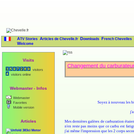
ATV Stories
Articles de Chevelle.fr
Downloads
French Chevelles
Welcome
Visits
Changement du carburateur, 
visitors
visitors online
Webmaster - Infos
Webmaster
Soyez à nouveau les bi
Favorites
Mobile version
j'
Articles
Mes dernières galères de carburation étaien
n'en reste pas moins que ce carbu est fatigu
383ci Motor
j'ai même l'impression que les 2 corps secon