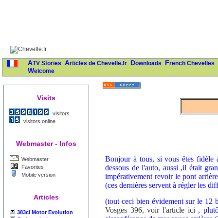
ATV Stories
Articles de Chevelle.fr
Downloads
French Chevelles
Welcome
Visits
visitors
visitors online
Webmaster - Infos
Bonjour à tous, si vous êtes fidèle
Webmaster
dessous de l'auto, aussi ,il était gr
Favorites
Mobile version
impérativement revoir le pont arrière
(ces dernières servent à régler les di
Articles
(tout ceci bien évidement sur le 12 
Vosges 396, voir l'article ici
, plut
383ci Motor Evolution