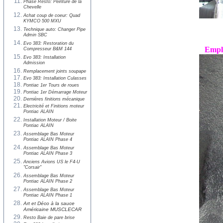
Phase Resto: Peinture de la
Chevelle
Achat coup de coeur: Quad
KYMCO 500 MXU
Technique auto: Changer Pipe
Admin SBC
Evo 383: Restoration du
Empla
Compresseur B&M 144
Evo 383: Installation
Admission
Remplacement joints soupape
Evo 383: Installation Culasses
Pontiac 1er Tours de roues
Pontiac 1er Démarrage Moteur
Dernières finitions mécanique
Electricité et Finitions moteur
Pontiac ALAIN
Installation Moteur / Boite
Pontiac ALAIN
Assemblage Bas Moteur
Pontiac ALAIN Phase 4
Assemblage Bas Moteur
Pontiac ALAIN Phase 3
Anciens Avions US le F4-U
"Corsair"
Assemblage Bas Moteur
Pontiac ALAIN Phase 2
Assemblage Bas Moteur
Pontiac ALAIN Phase 1
Art et Déco à la sauce
Américaine MUSCLECAR
Resto Baie de pare brise