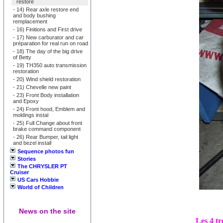
restore
-
14) Rear axle restore end
and body bushing
remplacement
-
16) Finitions and First drive
-
17) New carburator and car
préparation for real run on road
-
18) The day of the big drive
of Betty
-
19) TH350 auto transmission
restoration
-
20) Wind shield restoration
-
21) Chevelle new paint
-
23) Front Body installation
and Epoxy
-
24) Front hood, Emblem and
moldings instal
-
25) Full Change about front
brake command component
-
26) Rear Bumper, tail light
and bezel install
Sequence photos fun
Stories
The CHRYSLER PT
Cruiser
US Cars Hobbie
World of Children
News on the site
Les 4 tr