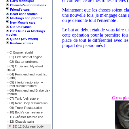
circonférence de mes roues arrières (
Car's technique
Chevelle's informations
Maintenant que les choses soient cla
Friend's cars
Heart car's stories
une nouvelle fois, je m'engage dans 
Meetings and photos
ou je démonte tout l'ensemble !
New Muscle cars
Old Us Planes
Le but au début était de vous faire un
Olds Runs or Meetings
cette opération pour la première foi
movies
Quads (Atv world)
place de tout le différentiel avec le
Restore stories
plupart des passionnés !
-
-
0) Engine rebuild
-
01) First start of engine
-
02) Starter problems
-
03) Order and Flywheel
install
-
04) Front end and front fisc
(unfix)
-
05) intérior restoration +
Front Bucket restore
-
06) Front end and Brake disk
rebuild
Gros pla
-
07) Tank fuel restore
-
08) Rear Body restauration
-
09) Trunk Restauration
-
10) Body's car restaure
-
11) Châssis restore end
-
12) Chassis paint
13) 12 Bolts rear body