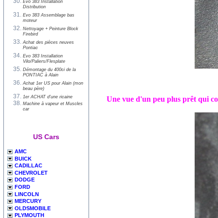
Evo 383 Installation
Distribution
Evo 383 Assemblage bas
moteur
Nettoyage + Peinture Block
Firebird
Achat des pièces neuves
Pontiac
Evo 383 Installation
Vilo/Paliers/Flesplate
Démontage du 400ci de la
PONTIAC à Alain
Achat 1er US pour Alain (mon
beau père)
1er ACHAT d'une ricaine
Une vue d'un peu plus prêt qui co
Machine à vapeur et Muscles
car
US Cars
AMC
BUICK
CADILLAC
CHEVROLET
DODGE
FORD
LINCOLN
MERCURY
OLDSMOBILE
PLYMOUTH