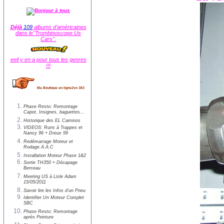
Déjà
109
albums d'américaines
dans le"Trombinoscope Us
Cars".
eeil y en a pour tous les genres
!!!
Ma Boutique en ligne2vo 383
Phase Resto: Remontage
Capot, Insignes, baguettes...
Historique des EL Caminos
VIDEOS: Runs à Trappes et
Nancy 96 + Dreux 99
Redémarrage Moteur et
Rodage A.A.C
Installation Moteur Phase 1&2
Sortie TH350 + Décapage
Berceau
Meeting US à Lisle Adam
15/05/2011
Savoir lire les Infos d'un Pneu
Identifier Un Moteur Complet
SBC
Phase Resto: Remontage
après Peinture