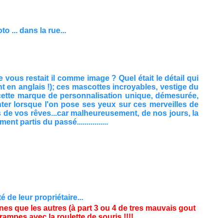
 ... dans la rue...
 vous restait il comme image ? Quel était le détail qui
t en anglais !); ces mascottes incroyables, vestige du
, cette marque de personnalisation unique, démesurée,
enter lorsque l'on pose ses yeux sur ces merveilles de
es de vos rêves...car malheureusement, de nos jours, la
 partis du passé................
de leur propriétaire...
s que les autres (à part 3 ou 4 de tres mauvais gout
crampes avec la roulette de souris.!!!!