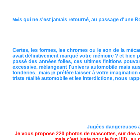
is qui ne s'est jamais retourné, au passage d'une Rol
Ma
Certes, les formes, les chromes ou le son de la mécani
avait définitivement marqué votre mémoire ? et bien p
passé des années folles, ces ultimes finitions pouva
excessive, mélangeant l'univers automobile mais aussi
fonderies...mais je préfère laisser à votre imaginatio
triste réalité automobile et les interdictions, nous rapp
Jugées dangereuses auj
Je vous propose 220 photos de mascottes, sur des au
mais c'est juste pour le fun !!!!)...a