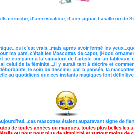
ls corniche, d'une escalibur, d'une jaguar, Lasalle ou de Soto
que...oui c'est vrais...mais après avoir fermé les yeux...que
our ma pars, c'était les Mascottes de capot, (Hood ornamen
nt se comparer à la signature de l'artiste sur un tableaux
 celui de la féminité....il y aurait tant à décrire et comm
n débordante, le soin de dessiner par la pensée, la mascott
elle au quotidiens que ces instants magiques font définitivement
ourd'hui...ces mascottes étaient auparavant signe de fierté 
tos de toutes années ou marques, toutes plus belles les une
u détails ou pour pour plus de simplicité et surtout moins de 