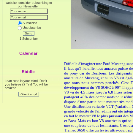
website, consider subscribing to
our Newsletter.
Subscribe
Unsubscribe
Send
1 Subscriber
Calendar
Difficile d'imaginer une Ford Mustang sans
il faut qu'à l'oreille, tout amateur puisse
Riddle
du pony car de Dearborn. Les dirigeant
amateurs de Mustang, et si un V6 est égal
I can read in your mind. Don't
que nous nous sommes penchés. C'est Te
you believe it? Try! You will be
développement du V8 SOHC à 90°. Il appar
amazed...
V8 va de 4,5 litres jusqu'à 6,8 litres se
partagent 40% des composants pour réduire 
dispose d'une partie haut moteur très mod
Une distribution variable VCT (Variation
grande vélocité de l'air admis ont été inté
en fait le moteur V8 le plus puissant des M
et Boss. Mais en bon V8 américain qui se 
une souplesse de tous les instants. C'est d'a
Tremec 3650 offre un levier ultra-court a