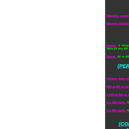
Données constr
Rapport poids/p
Freins:
4 disq
300x19 mm AR 
Pneus:
AV et AR
(PE
Vitesse maxi en
400 m DA en se
1 000 m DA en 
0 à 100 km/h :
5
0 à 200 km/h :
(CO