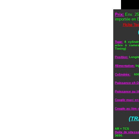
Prix:
Env. 25
importée en 
Fiche Te
Type:
8 cylind
arbre à cames
Timing)
Position:
Longit
Alimentation:
In
Cylindrée:
4
606
Puissance ch DI
Puissance au li
Couple maxi en 
Couple au litre 
(TR
AR + TCS
Boîte de vitesse
3650.