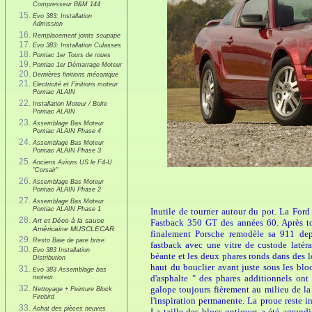
Compresseur B&M 144
Evo 383: Installation
Admission
Remplacement joints soupape
Evo 383: Installation Culasses
Pontiac 1er Tours de roues
Pontiac 1er Démarrage Moteur
Dernières finitions mécanique
Electricité et Finitions moteur
Pontiac ALAIN
Installation Moteur / Boite
Pontiac ALAIN
Assemblage Bas Moteur
Pontiac ALAIN Phase 4
Assemblage Bas Moteur
Pontiac ALAIN Phase 3
Anciens Avions US le F4-U
"Corsair"
Assemblage Bas Moteur
Pontiac ALAIN Phase 2
Assemblage Bas Moteur
Pontiac ALAIN Phase 1
Inutile de tourner autour du pot. La For
Art et Déco à la sauce
Fastback 350 GT des années 60. Après to
Américaine MUSCLECAR
finalement Porsche remodèle sa 911 dep
Resto Baie de pare brise
fastback avec une vitre de custode latér
Evo 383 Installation
béante et les deux phares ronds dans des l
Distribution
haut du bouclier avant juste sous les blo
Evo 383 Assemblage bas
d'asphalte " des phares additionnels on
moteur
galope toujours fièrement au milieu de la 
Nettoyage + Peinture Block
Firebird
l'inspiration permanente. La proue reste i
Achat des pièces neuves
La taille des blocs optiques a été agrandi