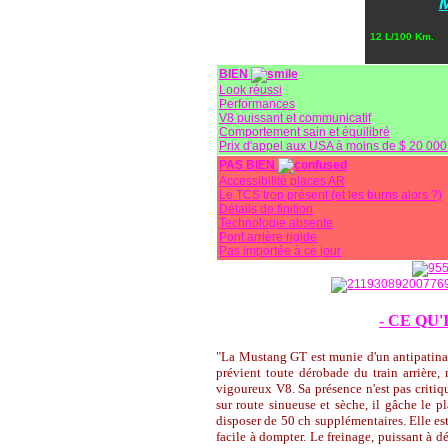
12 L/100 Km.
BIEN
Look réussi
Performances
V8 puissant et communicatif
Comportement sain et équilibré
Prix d'appel aux USA à moins de $­­­­­­­­­­­­­­­ 20 000
PAS BIEN
Accessibilité places AR
Le TCS trop présent (et les burns alors ?)
Détails de finition
Technologie absente
Pont arrière rigide
Pas importée à ce jour
- CE QU'
"La Mustang GT est munie d'un antipatinag
prévient toute dérobade du train arrière, 
vigoureux V8. Sa présence n'est pas criti
sur route sinueuse et sèche, il gâche le pl
disposer de 50 ch supplémentaires. Elle es
facile à dompter. Le freinage, puissant à dé