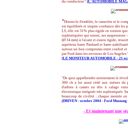
du conducteur."
(L'AUTOMOBILE MAGAZIN
"
Disons-le d'emblée, le caractère et le c
est équilibrée et inspire confiance dès les 
LS, elle est 31% plus rigide en torsion que 
sophistiquées qui soient, ses suspensions -
(Ø 34 mm) à l'avant et essieu rigide, ressor
supérieur, barre Panhard et barre stabilisat
surtout un bon compromis entre confort et s
par Ford dans les environs de Los Angeles.
(LE MONITEUR AUTOMOBILE - 21 octob
"De quoi appréhender sereinement le réveil 
300 ch a lui aussi cédé aux sirènes du p
d'arbres à cames en tête à calage vari
électronique intégrale très sophistiquée. Sa
beaucoup de civilité ; chaque montée e
(DRIVEN - octobre 2004 - Ford Mustang
- Et maintenant une séa