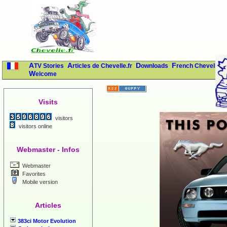
ATV Stories
Articles de Chevelle.fr
Downloads
French Chevelles
Welcome
Visits
visitors
visitors online
Webmaster - Infos
Webmaster
Favorites
Mobile version
Articles
383ci Motor Evolution