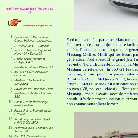
eeil y en a pour tous les genres
!!!
Ma Boutique en ligne2vo 383
Phase Resto: Remontage
Ford nous aura fait patienter. Mais notre pa
Capot, Insignes, baguettes...
à un mythe n'est pas toujours chose facile e
Historique des EL Caminos
années d'existence a connu quelques génér
VIDEOS: Runs à Trappes et
Mustang MkII et MkIII qui ne feront pas
Nancy 96 + Dreux 99
génération, Ford a ressorti le grand jeu. Pa
Redémarrage Moteur et
Rodage A.A.C
neo-rétro (Ford Thunderbird, GT…), la Mus
Installation Moteur Phase 1&2
Mustang de référence : la 350 GT Fastback
Sortie TH350 + Décapage
mémoire, surtout pour nos jeunes interna
Berceau
Bullit, alias Steve McQueen. Ahh !, la cou
Meeting US à Lisle Adam
Frisco… Mais si le look est d'inspiration
15/05/2011
nouveau V8, nouveau châssis… Tout est no
Savoir lire les Infos d'un Pneu
Mustang : moteur avant, avec de préféren
Identifier Un Moteur Complet
SBC
possibilités de personnalisation et surtout
Phase Resto: Remontage
bon comme nous allons le voir.
après Peinture
Phase Resto: Peinture de la
Chevelle
Achat coup de coeur: Quad
KYMCO 500 MXU
Technique auto: Changer Pipe
Admin SBC
Evo 383: Restoration du