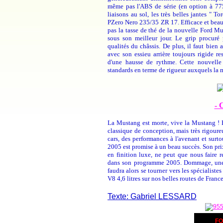
même pas l'ABS de série (en option à 775 
liaisons au sol, les très belles jantes " 
PZero Nero 235/35 ZR 17. Efficace et beau. 
pas la tasse de thé de la nouvelle Ford M
sous son meilleur jour. Le grip procuré 
qualités du châssis. De plus, il faut bie
avec son essieu arrière toujours rigide re
d'une hausse de rythme. Cette nouvel
standards en terme de rigueur auxquels la
-
La Mustang est morte, vive la Mustang ! E
classique de conception, mais très rigoure
cars, des performances à l'avenant et surt
2005 est promise à un beau succès. Son pr
en finition luxe, ne peut que nous faire r
dans son programme 2005. Dommage, une fo
faudra alors se tourner vers les spécialiste
V8 4,6 litres sur nos belles routes de France.
Texte: Gabriel LESSARD
FO