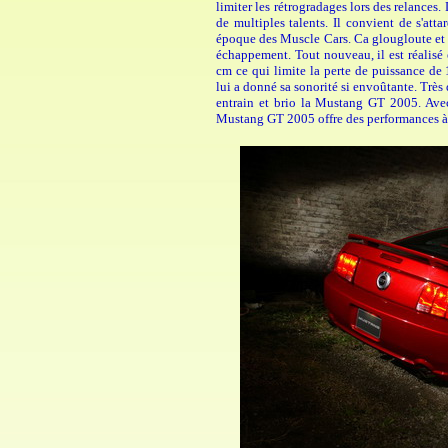
limiter les rétrogradages lors des relances.
de multiples talents. Il convient de s'att
époque des Muscle Cars. Ca glougloute et ça
échappement. Tout nouveau, il est réalisé
cm ce qui limite la perte de puissance de 
lui a donné sa sonorité si envoûtante. Très 
entrain et brio la Mustang GT 2005. Av
Mustang GT 2005 offre des performances à 