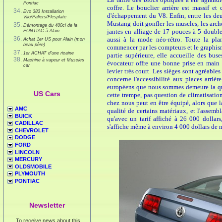
Pontiac
coffre. Le bouclier arrière est massif et
Evo 383 Installation
d'échappement du V8. Enfin, entre les deu
Vilo/Paliers/Flesplate
Mustang doit gonfler les muscles, les arch
Démontage du 400ci de la
jantes en alliage de 17 pouces à 5 double 
PONTIAC à Alain
aussi à la mode néo-rétro. Toute la pla
Achat 1er US pour Alain (mon
beau père)
commencer par les compteurs et le graphism
1er ACHAT d'une ricaine
partie supérieure, elle accueille des bus
Machine à vapeur et Muscles
évocateur offre une bonne prise en main 
car
levier très court. Les sièges sont agréables
concerne l'accessibilité aux places arriè
européens que nous sommes demeure la qual
US Cars
cette trempe, pas question de climatisation
chez nous peut en être équipé, alors que 
AMC
qualité de certains matériaux, et l'assembla
BUICK
qu'avec un tarif affiché à 26 000 dolla
CADILLAC
s'affiche même à environ 4 000 dollars de 
CHEVROLET
DODGE
FORD
LINCOLN
MERCURY
OLDSMOBILE
PLYMOUTH
PONTIAC
Newsletter
To receive news about this