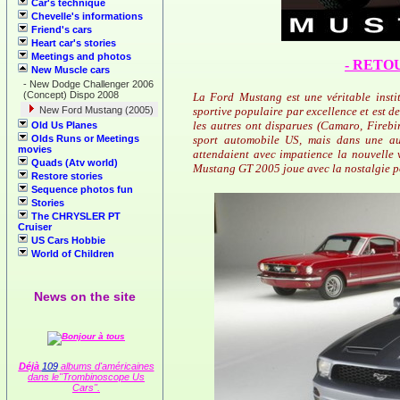
Car's technique
Chevelle's informations
Friend's cars
Heart car's stories
Meetings and photos
- RETO
New Muscle cars
-
New Dodge Challenger 2006
(Concept) Dispo 2008
La Ford Mustang est une véritable instit
New Ford Mustang (2005)
sportive populaire par excellence et est 
les autres ont disparues (Camaro, Firebi
Old Us Planes
Olds Runs or Meetings
sport automobile US, mais dans une a
movies
attendaient avec impatience la nouvelle v
Quads (Atv world)
Mustang GT 2005 joue avec la nostalgie po
Restore stories
Sequence photos fun
Stories
The CHRYSLER PT
Cruiser
US Cars Hobbie
World of Children
News on the site
Déjà
109
albums d'américaines
dans le"Trombinoscope Us
Cars".