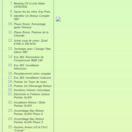
Meeting US à Lisle Adam
15/05/2011
Savoir lire les Infos d'un Pneu
Identifier Un Moteur Complet
SBC
Phase Resto: Remontage
après Peinture
Phase Resto: Peinture de la
Chevelle
Achat coup de coeur: Quad
KYMCO 500 MXU
Technique auto: Changer Pipe
Admin SBC
Evo 383: Restoration du
Compresseur B&M 144
Evo 383: Installation
Admission
Remplacement joints soupape
Evo 383: Installation Culasses
Pontiac 1er Tours de roues
Pontiac 1er Démarrage Moteur
Dernières finitions mécanique
Electricité et Finitions moteur
Pontiac ALAIN
Installation Moteur / Boite
Pontiac ALAIN
Assemblage Bas Moteur
Pontiac ALAIN Phase 4
Assemblage Bas Moteur
Pontiac ALAIN Phase 3
Anciens Avions US le F4-U
"Corsair"