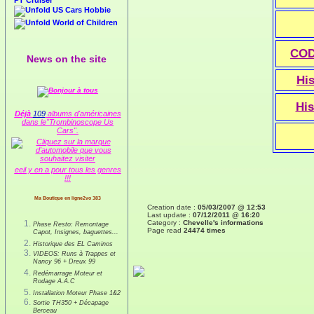
PT Cruiser
US Cars Hobbie
World of Children
COD
News on the site
His
His
Déjà
109
albums d'américaines
dans le"Trombinoscope Us
Cars".
eeil y en a pour tous les genres
!!!
Ma Boutique en ligne2vo 383
Creation date :
05/03/2007 @ 12:53
Last update :
07/12/2011 @ 16:20
Category :
Chevelle's informations
Phase Resto: Remontage
Page read
24474 times
Capot, Insignes, baguettes...
Historique des EL Caminos
VIDEOS: Runs à Trappes et
Nancy 96 + Dreux 99
Redémarrage Moteur et
Rodage A.A.C
Installation Moteur Phase 1&2
Sortie TH350 + Décapage
Berceau