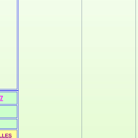
7
LLES