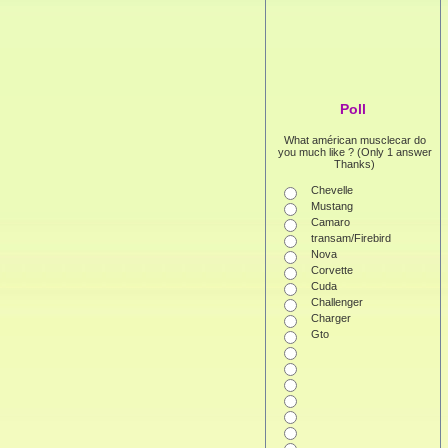
Poll
What américan musclecar do
you much like ? (Only 1 answer
Thanks)
Chevelle
Mustang
Camaro
transam/Firebird
Nova
Corvette
Cuda
Challenger
Charger
Gto