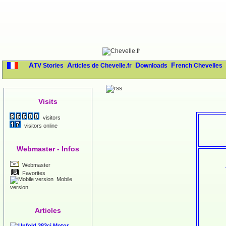
ATV Stories
Articles de Chevelle.fr
Downloads
French Chevelles
Visits
visitors
visitors online
Webmaster - Infos
Webmaster
Favorites
Mobile
version
Articles
383ci Motor