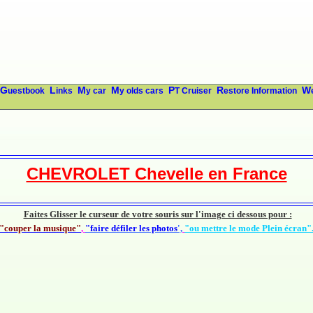
Guestbook
Links
My car
My olds cars
PT Cruiser
Restore Information
CHEVROLET Chevelle en France
Faites Glisser le curseur de votre souris sur l'image ci dessous pour :
"couper la musique"
,
"faire défiler les photos
',
"ou mettre le mode Plein écran"