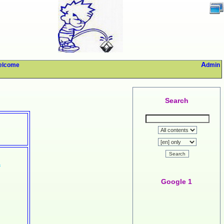
Welcome
Admin
Search
Search
.
Google 1