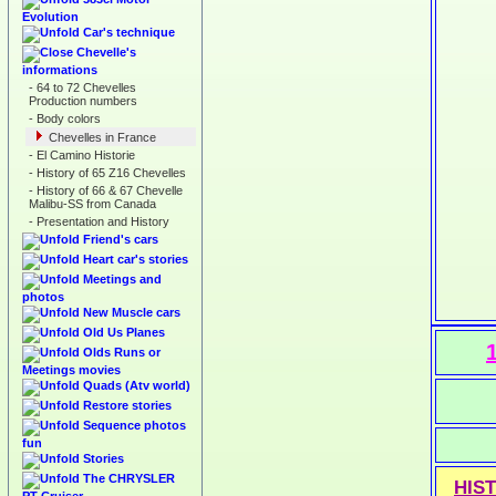
Evolution
Car's technique
Chevelle's
informations
-
64 to 72 Chevelles
Production numbers
-
Body colors
Chevelles in France
-
El Camino Historie
-
History of 65 Z16 Chevelles
-
History of 66 & 67 Chevelle
Malibu-SS from Canada
-
Presentation and History
Friend's cars
Heart car's stories
Meetings and
photos
New Muscle cars
Old Us Planes
Olds Runs or
Meetings movies
Quads (Atv world)
Restore stories
Sequence photos
fun
Stories
The CHRYSLER
HIS