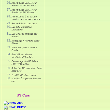
Assemblage Bas Moteur
Pontiac ALAIN Phase 2
Assemblage Bas Moteur
Pontiac ALAIN Phase 1
Art et Déco à la sauce
Américaine MUSCLECAR
Resto Baie de pare brise
Evo 383 Installation
Distribution
Evo 383 Assemblage bas
moteur
Nettoyage + Peinture Block
Firebird
Achat des pièces neuves
Pontiac
Evo 383 Installation
Vilo/Paliers/Flesplate
Démontage du 400ci de la
PONTIAC à Alain
Achat 1er US pour Alain (mon
beau père)
1er ACHAT d'une ricaine
Machine à vapeur et Muscles
car
US Cars
AMC
BUICK