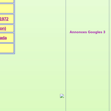
1972
ion)
Annonces Googles 3
nada