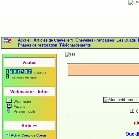
Accueil
Articles de Chevelle.fr
Chevelles Françaises
Les Quads
Phases de restoration
Téléchargements
Visites
visiteurs
visiteurs en ligne
Webmaster - Infos
Webmestre
Favoris
LE C
Version mobile
(U
Articles
Que di
Achat Coup de Coeur