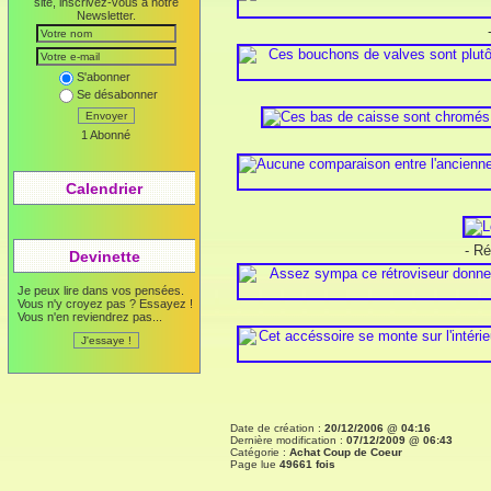
site, inscrivez-vous à notre
Newsletter.
S'abonner
Se désabonner
Envoyer
1 Abonné
Calendrier
- Ré
Devinette
Je peux lire dans vos pensées.
Vous n'y croyez pas ? Essayez !
Vous n'en reviendrez pas...
Date de création :
20/12/2006 @ 04:16
Dernière modification :
07/12/2009 @ 06:43
Catégorie :
Achat Coup de Coeur
Page lue
49661 fois