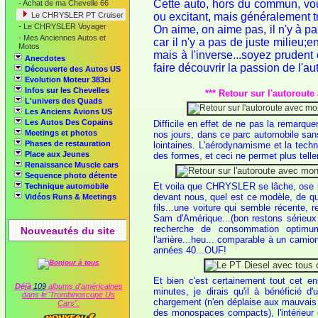
Cette auto, hors du commun, vou
-
Achat de ma Chevelle 66
Le CHRYSLER PT Cruiser
ou excitant, mais généralement t
-
Le CHRYSLER Voyager
On aime, on aime pas, il n'y à 
-
Mes Anciennes Autos et
car il n'y a pas de juste milieu;e
Motos
mais à l'inverse...soyez prudent
Anecdotes
faire découvrir la passion de l'a
Découverte des Autos US
Evolution Moteur 383ci
Infos sur les Chevelles
*** Retour sur l'autorout
L'univers des Quads
Les Anciens Avions US
Les Autos Des Copains
Difficile en effet de ne pas la remarqu
Meetings et photos
nos jours, dans ce parc automobile sans
Phases de restauration
lointaines. L'aérodynamisme et la techn
Place aux Jeunes
des formes, et ceci ne permet plus tellemen
Renaissance Muscle cars
Sequence photo détente
Et voila que CHRYSLER se lâche, ose la
Technique automobile
devant nous, quel est ce modèle, de quel
Vidéos Runs & Meetings
fils...une voiture qui semble récente, 
Sam d'Amérique...(bon restons sérieux
recherche de consommation optimum
Nouveautés du site
l'arrière...heu... comparable à un camio
années 40...OUF!
Et bien c'est certainement tout cet en
Déjà
109
albums d'américaines
minutes, je dirais qu'il à bénéficié d
dans le"Trombinoscope Us
chargement (n'en déplaise aux mauvais 
Cars".
des monospaces compacts), l'intérieur 