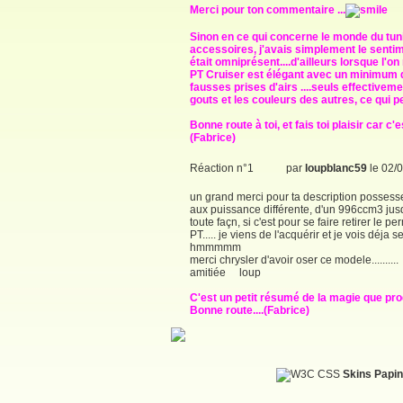
Merci pour ton commentaire ...
Sinon en ce qui concerne le monde du tuni
accessoires, j'avais simplement le sentim
était omniprésent....d'ailleurs lorsque l'on
PT Cruiser est élégant avec un minimum d'
fausses prises d'airs ....seuls effectiveme
gouts et les couleurs des autres, ce qui 
Bonne route à toi, et fais toi plaisir car c'e
(Fabrice)
Réaction n°1
par
loupblanc59
le 02/
un grand merci pour ta description possesseu
aux puissance différente, d'un 996ccm3 jusqu
toute façn, si c'est pour se faire retirer le p
PT..... je viens de l'acquérir et je vois déja se
hmmmmm
merci chrysler d'avoir oser ce modele..........
amitiée loup
C'est un petit résumé de la magie que pro
Bonne route....(Fabrice)
Skins Papin