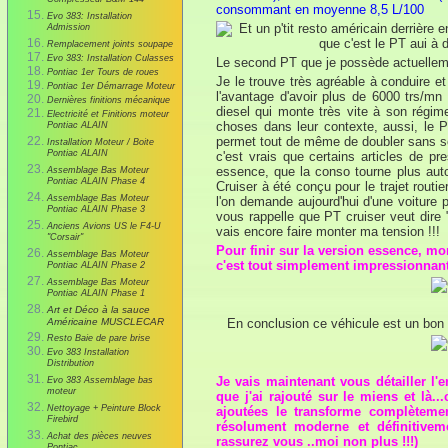
Compresseur B&M 144
consommant en moyenne 8,5 L/100
Evo 383: Installation
Admission
Remplacement joints soupape
Evo 383: Installation Culasses
Le second PT que je possède actuellem
Pontiac 1er Tours de roues
Je le trouve très agréable à conduire e
Pontiac 1er Démarrage Moteur
l'avantage d'avoir plus de 6000 trs/mn
Dernières finitions mécanique
diesel qui monte très vite à son régim
Electricité et Finitions moteur
choses dans leur contexte, aussi, le 
Pontiac ALAIN
permet tout de même de doubler sans so
Installation Moteur / Boite
Pontiac ALAIN
c'est vrais que certains articles de p
essence, que la conso tourne plus auto
Assemblage Bas Moteur
Pontiac ALAIN Phase 4
Cruiser à été conçu pour le trajet routie
Assemblage Bas Moteur
l'on demande aujourd'hui d'une voiture 
Pontiac ALAIN Phase 3
vous rappelle que PT cruiser veut dire "P
Anciens Avions US le F4-U
vais encore faire monter ma tension !!!
"Corsair"
Pour finir sur la version essence, m
Assemblage Bas Moteur
c'est tout simplement impressionnant e
Pontiac ALAIN Phase 2
Assemblage Bas Moteur
Pontiac ALAIN Phase 1
Art et Déco à la sauce
Américaine MUSCLECAR
En conclusion ce véhicule est un bon c
Resto Baie de pare brise
Evo 383 Installation
Distribution
Je vais maintenant vous détailler l'
Evo 383 Assemblage bas
moteur
que j'ai rajouté sur le miens et là.
Nettoyage + Peinture Block
ajoutées le transforme complèteme
Firebird
résolument moderne et définitivem
Achat des pièces neuves
rassurez vous ..moi non plus !!!)