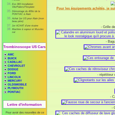
Pontiac
Evo 383 Installation
Vilo/Paliers/Flesplate
Pour les équipements achétés, je sui
Démontage du 400ci de la
PONTIAC à Alain
Achat 1er US pour Alain (mon
beau père)
1er ACHAT d'une ricaine
- Grille d
Machine à vapeur et Muscles
car
- Bagu
Trombinoscope US Cars
AMC
BUICK
CADILLAC
CHEVROLET
DODGE
FORD
- répétiteur
LINCOLN
MERCURY
OLDSMOBILE
PLYMOUTH
PONTIAC
- C
Lettre d'information
- 
Pour avoir des nouvelles de ce