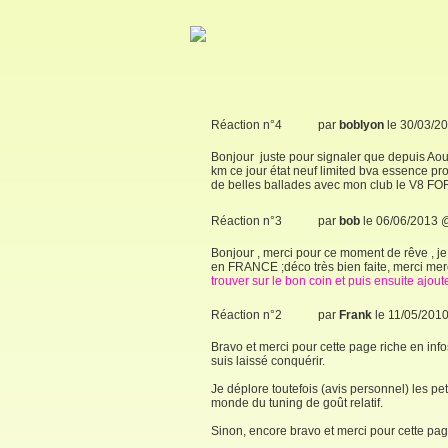
Réaction n°4
par
boblyon
le 30/03/2
Bonjour juste pour signaler que depuis A
km ce jour état neuf limited bva essence pr
de belles ballades avec mon club le V8
Réaction n°3
par
bob
le 06/06/2013 
Bonjour , merci pour ce moment de rêve , 
en FRANCE ;déco très bien faite, merci merci
trouver sur le bon coin et puis ensuite ajou
Réaction n°2
par
Frank
le 11/05/201
Bravo et merci pour cette page riche en infos
suis laissé conquérir.
Je déplore toutefois (avis personnel) les pet
monde du tuning de goût relatif.
Sinon, encore bravo et merci pour cette pag