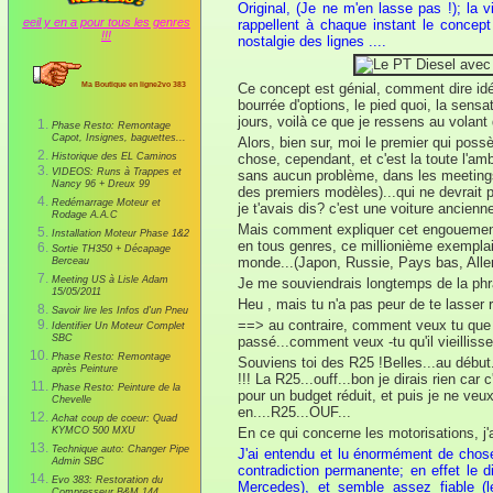
Original, (Je ne m'en lasse pas !); la 
eeil y en a pour tous les genres
rappellent à chaque instant le concept
!!!
nostalgie des lignes ....
Ma Boutique en ligne2vo 383
Ce concept est génial, comment dire idé
bourrée d'options, le pied quoi, la sensat
jours, voilà ce que je ressens au volan
Phase Resto: Remontage
Capot, Insignes, baguettes...
Alors, bien sur, moi le premier qui pos
Historique des EL Caminos
chose, cependant, et c'est la toute l'am
VIDEOS: Runs à Trappes et
sans aucun problème, dans les meeting
Nancy 96 + Dreux 99
des premiers modèles)...qui ne devrait p
Redémarrage Moteur et
je t'avais dis? c'est une voiture ancien
Rodage A.A.C
Mais comment expliquer cet engouement 
Installation Moteur Phase 1&2
en tous genres, ce millionième exemplai
Sortie TH350 + Décapage
monde...(Japon, Russie, Pays bas, All
Berceau
Meeting US à Lisle Adam
Je me souviendrais longtemps de la phra
15/05/2011
Heu , mais tu n'a pas peur de te lasse
Savoir lire les Infos d'un Pneu
==> au contraire, comment veux tu que j
Identifier Un Moteur Complet
SBC
passé...comment veux -tu qu'il vieillisse 
Phase Resto: Remontage
Souviens toi des R25 !Belles...au début.
après Peinture
!!! La R25...ouff...bon je dirais rien c
Phase Resto: Peinture de la
pour un budget réduit, et puis je ne veux
Chevelle
en....R25...OUF...
Achat coup de coeur: Quad
KYMCO 500 MXU
En ce qui concerne les motorisations, j
Technique auto: Changer Pipe
J'ai entendu et lu énormément de choses
Admin SBC
contradiction permanente; en effet le 
Evo 383: Restoration du
Mercedes), et semble assez fiable (